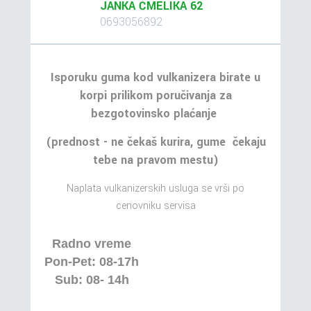
JANKA ČMELIKA 62
0693056892
Isporuku guma kod vulkanizera birate u
korpi prilikom poručivanja za
bezgotovinsko plaćanje
(prednost - ne čekaš kurira, gume čekaju
tebe na pravom mestu)
Naplata vulkanizerskih usluga se vrši po
cenovniku servisa
Radno vreme
Pon-Pet: 08-17h
Sub: 08- 14h