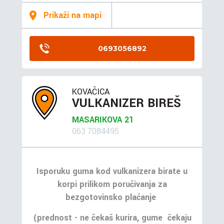
Prikaži na mapi
0693056892
KOVAČICA
VULKANIZER BIREŠ
MASARIKOVA 21
063 7084495
Isporuku guma kod vulkanizera birate u
korpi prilikom poručivanja za
bezgotovinsko plaćanje
(prednost - ne čekaš kurira, gume čekaju