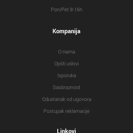
Pon/Pet 8-16h
Kompanija
O nama
Opšti uslovi
Isporuka
Saobraznost
Odustanak od ugovora
Postupak reklamacije
Linkovi