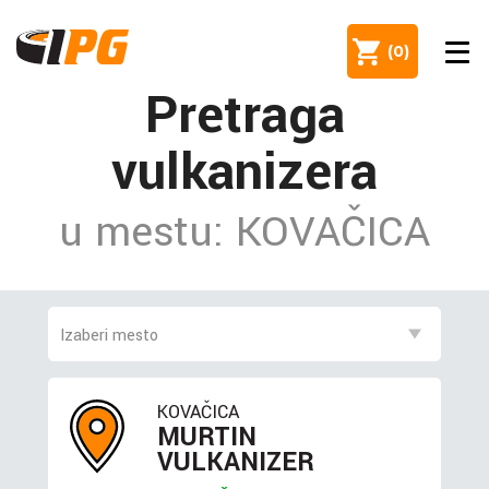
(
0
)
Pretraga
vulkanizera
u mestu: KOVAČICA
KOVAČICA
MURTIN
VULKANIZER