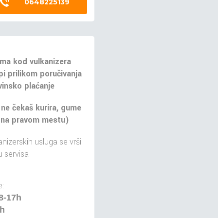
0648225139
ma kod vulkanizera
pi prilikom poručivanja
insko plaćanje
 ne čekaš kurira, gume
 na pravom mestu)
nizerskih usluga se vrši
 servisa
:
8-17h
5h