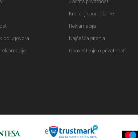
vi
Zaštita privatnosti
Kreiranje porudžbine
ost
Reklamacija
k od ugovora
Najčešća pitanja
reklamacije
Obaveštenje o privatnosti