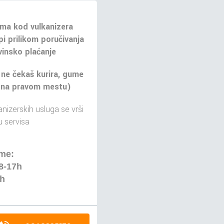
ma kod vulkanizera
pi prilikom poručivanja
insko plaćanje
 ne čekaš kurira, gume
 na pravom mestu)
nizerskih usluga se vrši
 servisa
me:
8-17h
4h