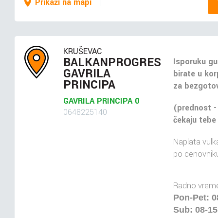
Prikaži na mapi
KRUŠEVAC
BALKANPROGRES
Isporuku gu
GAVRILA
birate u kor
PRINCIPA
za bezgotov
GAVRILA PRINCIPA 0
(prednost -
0648225140
čekaju tebe
Naplata vulka
po cenovniku
Radno vreme
Pon-Pet: 0
Sub: 08-1