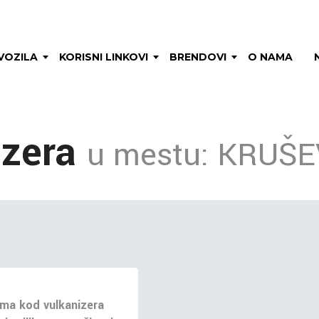
VOZILA
KORISNI LINKOVI
BRENDOVI
O NAMA
izera
u mestu: KRUŠ
ma kod vulkanizera