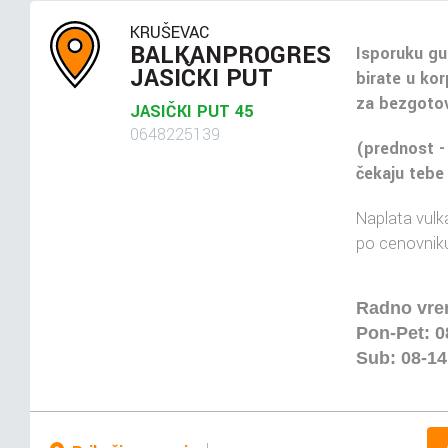
KRUŠEVAC
BALKANPROGRES
Isporuku gu
JASIČKI PUT
birate u kor
za bezgotov
JASIČKI PUT 45
0648225139
(prednost -
čekaju tebe
Naplata vulka
po cenovniku
Radno vre
Pon-Pet: 0
Sub: 08-1