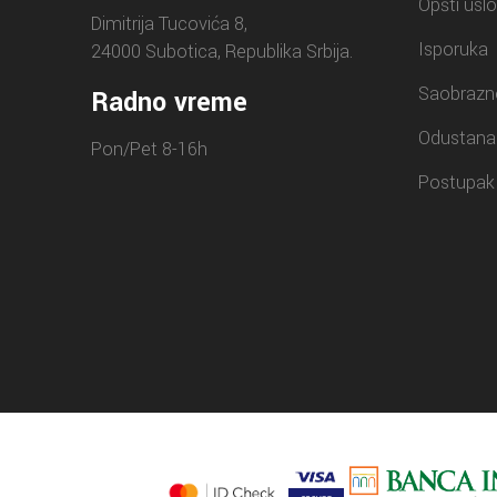
Opšti uslo
Dimitrija Tucovića 8,
Isporuka
24000 Subotica, Republika Srbija.
Saobrazn
Radno vreme
Odustana
Pon/Pet 8-16h
Postupak 