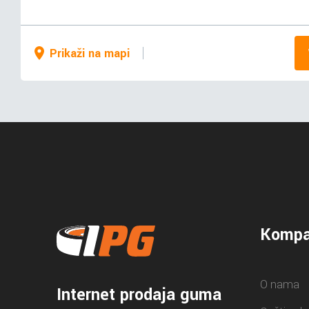
Prikaži na mapi
Kompa
O nama
Internet prodaja guma