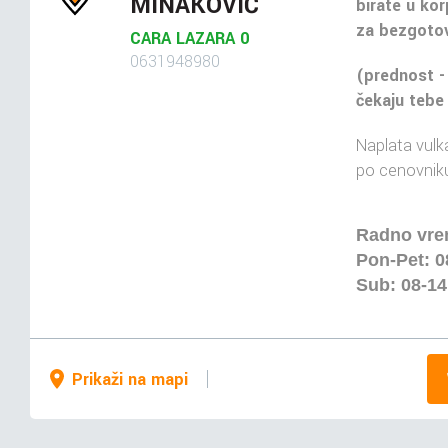
MINAKOVIĆ
birate u kor
za bezgotov
CARA LAZARA 0
0631948980
(prednost -
čekaju tebe
Naplata vulka
po cenovniku
Radno vr
Pon-Pet: 0
Sub: 08-1
Prikaži na mapi