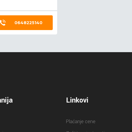
0648225140
nija
Linkovi
Plaćanje cene