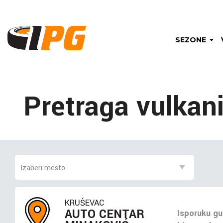
SEZONE
Pretraga vulkan
KRUŠEVAC
AUTO CENTAR
Isporuku gu