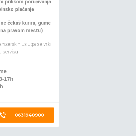
pi prilikom poručivanja
insko plaćanje
 ne čekaš kurira, gume
 na pravom mestu)
nizerskih usluga se vrši
 servisa
eme
8-17h
4h
0631948980