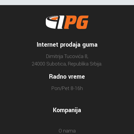
Internet prodaja guma
Dimitrija Tucovića 8,
24000 Subotica, Republika Srbija.
Radno vreme
Pon/Pet 8-16h
Kompanija
O nama