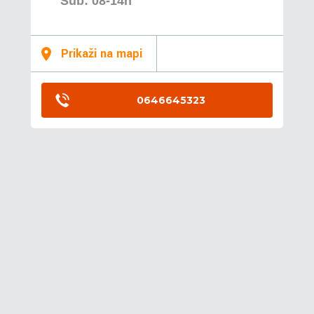
Sub: 08-14h
Prikaži na mapi
0646645323