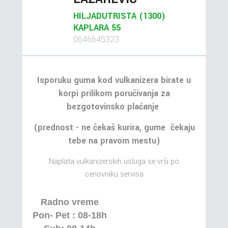
HILJADUTRISTA (1300)
KAPLARA 55
0646645323
Isporuku guma kod vulkanizera birate u
korpi prilikom poručivanja za
bezgotovinsko plaćanje
(prednost - ne čekaš kurira, gume čekaju
tebe na pravom mestu)
Naplata vulkanizerskih usluga se vrši po
cenovniku servisa
Radno vreme
Pon- Pet : 08-18h