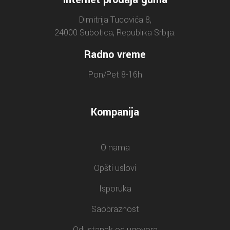
Dimitrija Tucovića 8,
24000 Subotica, Republika Srbija.
Radno vreme
Pon/Pet 8-16h
Kompanija
O nama
Opšti uslovi
Isporuka
Saobraznost
Odustanak od ugovora