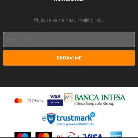
Prijavite se na našu mejling listu.
PRIJAVI ME