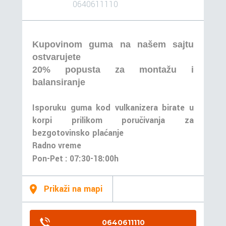
0640611110
Kupovinom guma na našem sajtu
ostvarujete
20% popusta za montažu i
balansiranje
Isporuku guma kod vulkanizera birate u
korpi prilikom poručivanja za
bezgotovinsko plaćanje
Radno vreme
Pon-Pet : 07:30-18:00h
Prikaži na mapi
0640611110