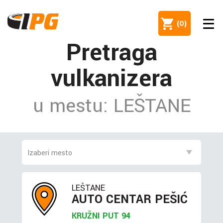
(
0
)
Pretraga
vulkanizera
u mestu: LEŠTANE
LEŠTANE
AUTO CENTAR PEŠIĆ
KRUŽNI PUT 94