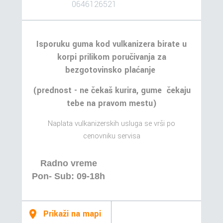
0646126521
Isporuku guma kod vulkanizera birate u
korpi prilikom poručivanja za
bezgotovinsko plaćanje
(prednost - ne čekaš kurira, gume čekaju
tebe na pravom mestu)
Naplata vulkanizerskih usluga se vrši po
cenovniku servisa
Radno vreme
Pon- Sub: 09-18h
Prikaži na mapi