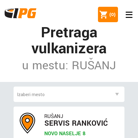
(
0
)
Pretraga
vulkanizera
u mestu: RUŠANJ
RUŠANJ
SERVIS RANKOVIĆ
NOVO NASELJE 8