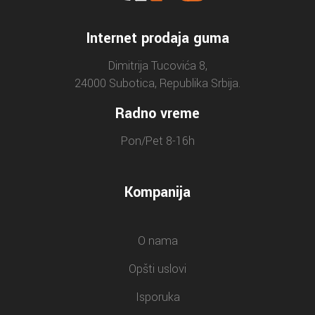
Internet prodaja guma
Dimitrija Tucovića 8,
24000 Subotica, Republika Srbija.
Radno vreme
Pon/Pet 8-16h
Kompanija
O nama
Opšti uslovi
Isporuka