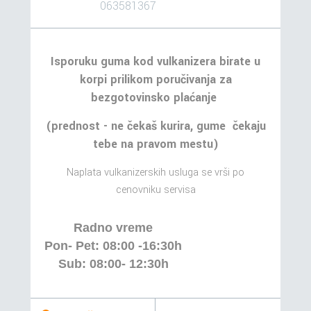
063581367
Isporuku guma kod vulkanizera birate u
korpi prilikom poručivanja za
bezgotovinsko plaćanje
(prednost - ne čekaš kurira, gume čekaju
tebe na pravom mestu)
Naplata vulkanizerskih usluga se vrši po
cenovniku servisa
Radno vreme
Pon- Pet: 08:00 -16:30h
Sub: 08:00- 12:30h