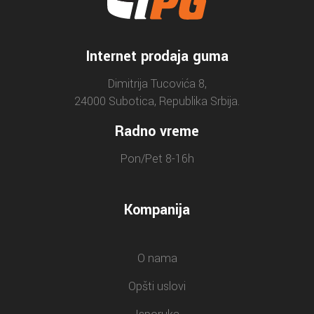
Internet prodaja guma
Dimitrija Tucovića 8,
24000 Subotica, Republika Srbija.
Radno vreme
Pon/Pet 8-16h
Kompanija
O nama
Opšti uslovi