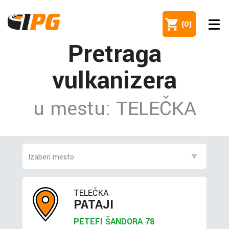
(
0
)
Pretraga
vulkanizera
u mestu: TELEČKA
TELEČKA
PATAJI
PETEFI ŠANDORA 78