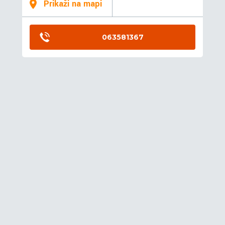
Prikaži na mapi
063581367