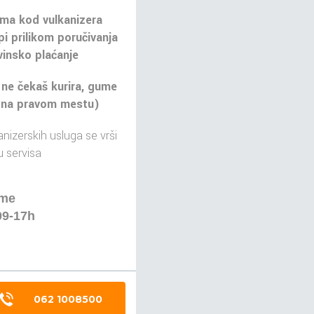
ma kod vulkanizera
pi prilikom poručivanja
insko plaćanje
 ne čekaš kurira, gume
 na pravom mestu)
nizerskih usluga se vrši
 servisa
eme
09-17h
062 1008500