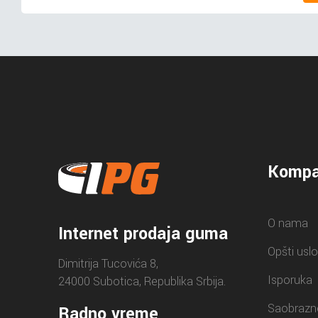
Kompa
O nama
Internet prodaja guma
Opšti uslo
Dimitrija Tucovića 8,
Isporuka
24000 Subotica, Republika Srbija.
Saobrazn
Radno vreme