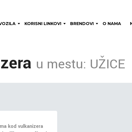
VOZILA
KORISNI LINKOVI
BRENDOVI
O NAMA
izera
u mestu: UŽICE
ma kod vulkanizera