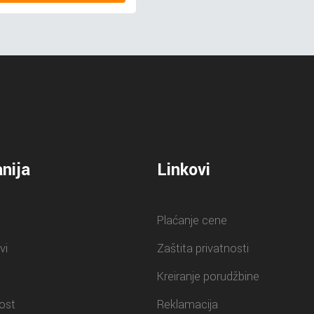
nija
Linkovi
Plaćanje cene
vi
Zaštita privatnosti
Kreiranje porudžbine
ost
Reklamacija