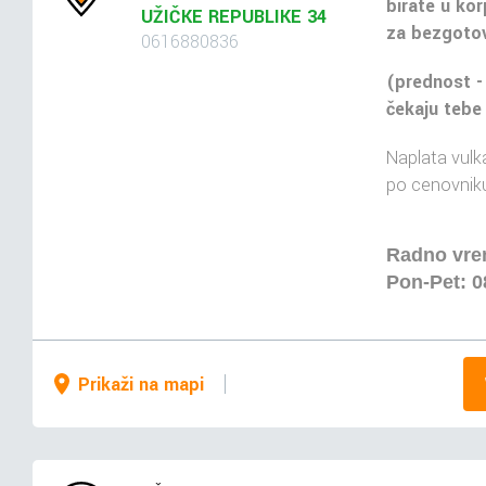
birate u kor
UŽIČKE REPUBLIKE 34
za bezgotov
0616880836
(prednost -
čekaju tebe
Naplata vulka
po cenovniku
Radno vr
Pon-Pet: 0
Prikaži na mapi