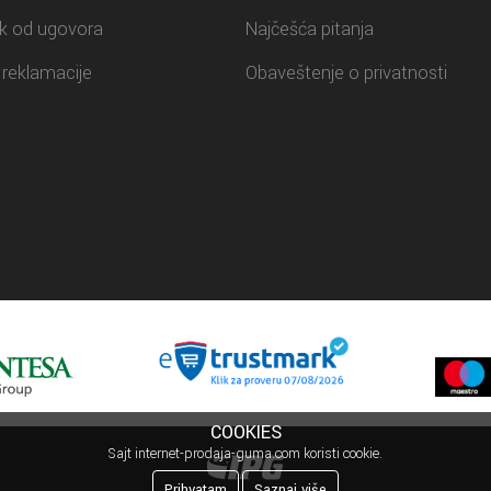
k od ugovora
Najčešća pitanja
reklamacije
Obaveštenje o privatnosti
COOKIES
Sajt internet-prodaja-guma.com koristi cookie.
Prihvatam
Saznaj više