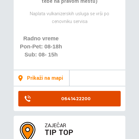
tebe na pravom mestu)
Naplata vulkanizerskih usluga se vrši po
cenovniku servisa
Radno vreme
Pon-Pet: 08-18h
Sub: 08- 15h
Prikaži na mapi
0641422200
ZAJEČAR
TIP TOP