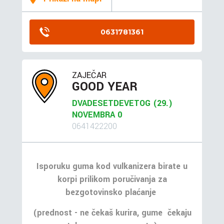
0631781361
ZAJEČAR
GOOD YEAR
DVADESETDEVETOG (29.)
NOVEMBRA 0
0641422200
Isporuku guma kod vulkanizera birate u
korpi prilikom poručivanja za
bezgotovinsko plaćanje
(prednost - ne čekaš kurira, gume čekaju