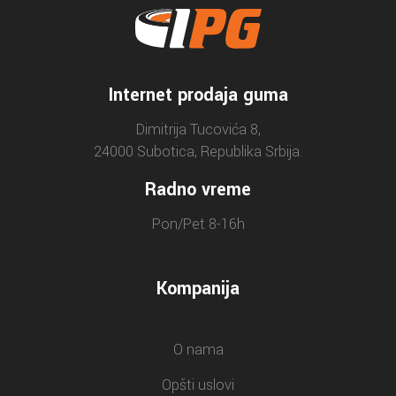
Internet prodaja guma
Dimitrija Tucovića 8,
24000 Subotica, Republika Srbija.
Radno vreme
Pon/Pet 8-16h
Kompanija
O nama
Opšti uslovi