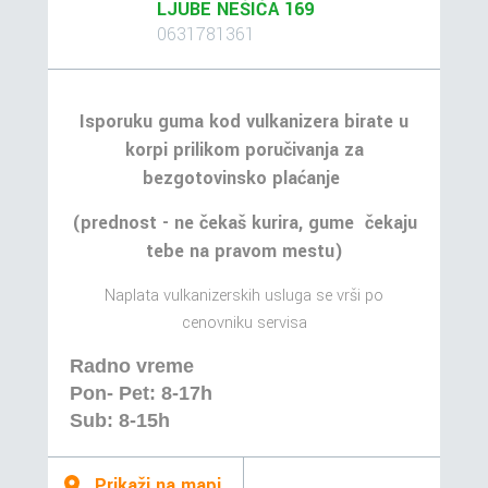
LJUBE NEŠIĆA 169
0631781361
Isporuku guma kod vulkanizera birate u
korpi prilikom poručivanja za
bezgotovinsko plaćanje
(prednost - ne čekaš kurira, gume čekaju
tebe na pravom mestu)
Naplata vulkanizerskih usluga se vrši po
cenovniku servisa
Radno vreme
Pon- Pet: 8-17h
Sub: 8-15h
Prikaži na mapi