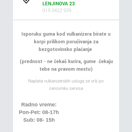
LENJINOVA 23
019 3422 939
Isporuku guma kod vulkanizera birate u
korpi prilikom poručivanja za
bezgotovinsko plaćanje
(prednost - ne čekaš kurira, gume čekaju
tebe na pravom mestu)
Naplata vulkanizerskih usluga se vrši po
cenovniku servisa
Radno vreme:
Pon-Pet: 08-17h
Sub: 08- 15h