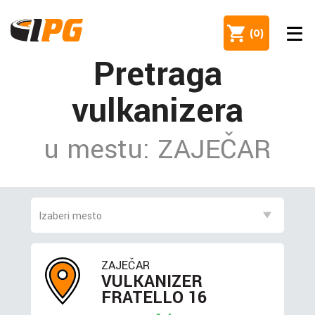
(
0
)
Pretraga
vulkanizera
u mestu: ZAJEČAR
ZAJEČAR
VULKANIZER
FRATELLO 16