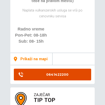
tebe na pravom mestu)
Naplata vulkanizerskih usluga se vrši po
cenovniku servisa
Radno vreme
Pon-Pet: 08-18h
Sub: 08- 15h
Prikaži na mapi
0641422200
ZAJEČAR
TIP TOP