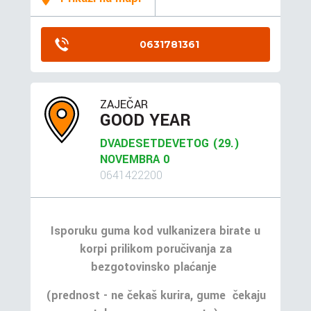
0631781361
ZAJEČAR
GOOD YEAR
DVADESETDEVETOG (29.)
NOVEMBRA 0
0641422200
Isporuku guma kod vulkanizera birate u
korpi prilikom poručivanja za
bezgotovinsko plaćanje
(prednost - ne čekaš kurira, gume čekaju