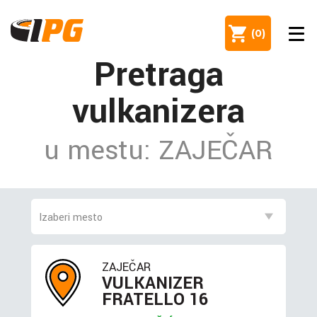
(
0
)
Pretraga
vulkanizera
u mestu: ZAJEČAR
ZAJEČAR
VULKANIZER
FRATELLO 16