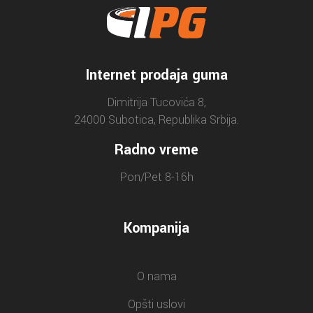
Internet prodaja guma
Dimitrija Tucovića 8,
24000 Subotica, Republika Srbija.
Radno vreme
Pon/Pet 8-16h
Kompanija
O nama
Opšti uslovi