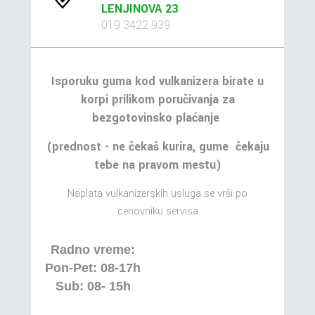
LENJINOVA 23
019 3422 939
Isporuku guma kod vulkanizera birate u
korpi prilikom poručivanja za
bezgotovinsko plaćanje
(prednost - ne čekaš kurira, gume čekaju
tebe na pravom mestu)
Naplata vulkanizerskih usluga se vrši po
cenovniku servisa
Radno vreme:
Pon-Pet: 08-17h
Sub: 08- 15h