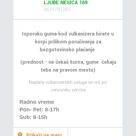
LJUBE NEŠIĆA 169
0631781361
Isporuku guma kod vulkanizera birate u
korpi prilikom poručivanja za
bezgotovinsko plaćanje
(prednost - ne čekaš kurira, gume čekaju
tebe na pravom mestu)
Naplata vulkanizerskih usluga se vrši po
cenovniku servisa
Radno vreme
Pon- Pet: 8-17h
Sub: 8-15h
Prikaži na mapi