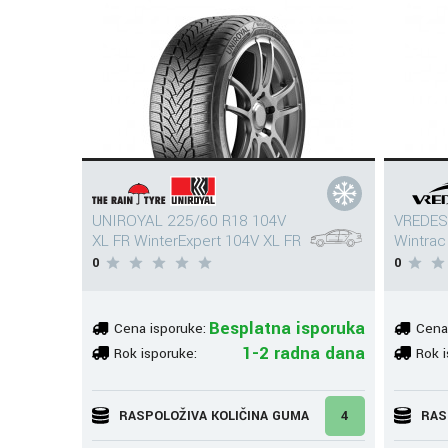
UNIROYAL 225/60 R18 104V
VREDES
XL FR WinterExpert 104V XL FR
Wintrac
0
0
Besplatna isporuka
Cena isporuke:
Cena
1-2 radna dana
Rok isporuke:
Rok i
RASPOLOŽIVA KOLIČINA GUMA
4
RAS