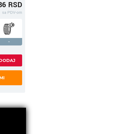
36 RSD
sa PDV-om
-
MI