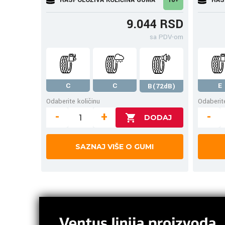
9.044 RSD
sa PDV-om
C
C
E
B(72dB)
Odaberite količinu
Odaberite
-
+
-
SAZNAJ VIŠE O GUMI