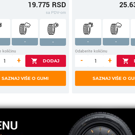
19.775 RSD
25.6
sa PDV-om
-
-
-
-
 količinu
Odaberite količinu
+
-
+
SAZNAJ VIŠE O GUMI
SAZNAJ VIŠE O GU