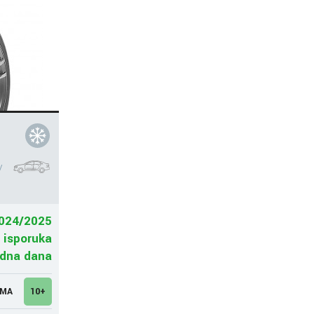
V
024/2025
 isporuka
adna dana
UMA
10+