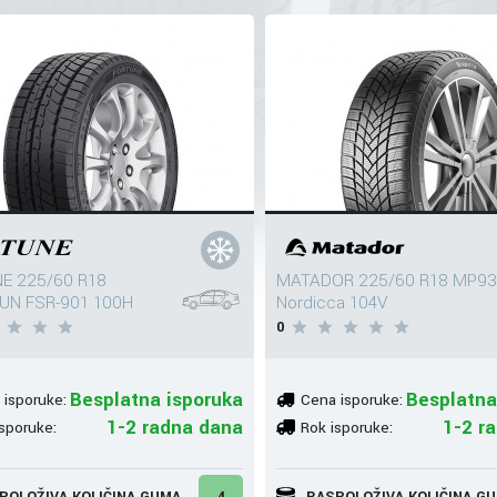
E 225/60 R18
MATADOR 225/60 R18 MP93
N FSR-901 100H
Nordicca 104V
0
Besplatna isporuka
Besplatna
 isporuke:
Cena isporuke:
1-2 radna dana
1-2 r
sporuke:
Rok isporuke:
POLOŽIVA KOLIČINA GUMA
4
RASPOLOŽIVA KOLIČINA G