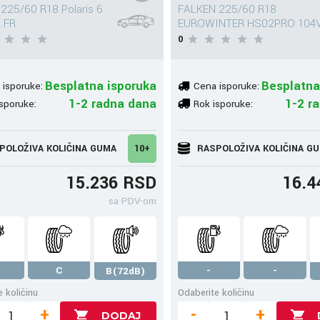
25/60 R18 Polaris 6
FALKEN 225/60 R18
 FR
EUROWINTER HS02PRO 104
0
Besplatna isporuka
Besplatna
 isporuke:
Cena isporuke:
1-2 radna dana
1-2 r
sporuke:
Rok isporuke:
POLOŽIVA KOLIČINA GUMA
10+
RASPOLOŽIVA KOLIČINA G
15.236 RSD
16.4
sa PDV-om
C
-
-
B(72dB)
 količinu
Odaberite količinu
+
-
+