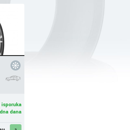
 isporuka
adna dana
UMA
3