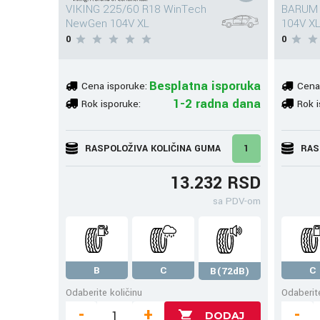
VIKING 225/60 R18 WinTech
BARUM 2
NewGen 104V XL
104V XL
0
0
Besplatna isporuka
Cena isporuke:
Cena
1-2 radna dana
Rok isporuke:
Rok i
RASPOLOŽIVA KOLIČINA GUMA
1
RAS
13.232 RSD
sa PDV-om
B
C
C
B(72dB)
Odaberite količinu
Odaberite
-
+
-