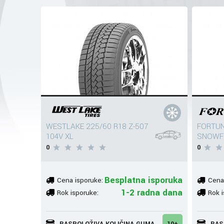
WESTLAKE 225/60 R18 Z-507
FORTUN
104V XL
SNOWFU
0
0
Besplatna isporuka
Cena isporuke:
Cena
1-2 radna dana
Rok isporuke:
Rok i
RASPOLOŽIVA KOLIČINA GUMA
10+
RAS