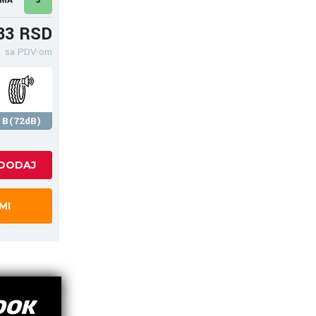
33 RSD
sa PDV-om
B(72dB)
MI