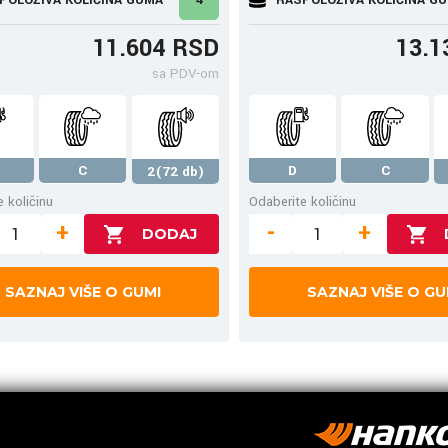
11.604 RSD
13.1
sa PDV-om
C
D
C
2(72 db)
 količinu
Odaberite količinu
+
-
+
SAZNAJ VIŠE O GUMI
SAZNAJ VIŠE O GU