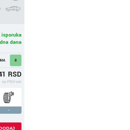
V
 isporuka
adna dana
UMA
8
41 RSD
sa PDV-om
-