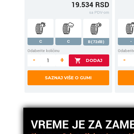
19.534 RSD
sa PDV-om
C
C
-
B(72dB)
Odaberite količinu
Odaberite
-
+
-
SAZNAJ VIŠE O GUMI