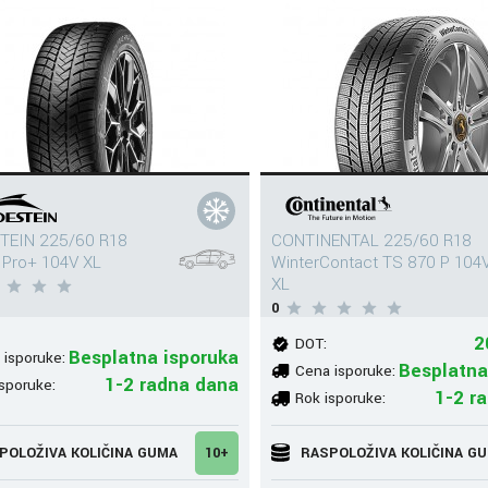
TEIN 225/60 R18
CONTINENTAL 225/60 R18
 Pro+ 104V XL
WinterContact TS 870 P 104
XL
0
2
DOT:
Besplatna isporuka
 isporuke:
Besplatna
Cena isporuke:
1-2 radna dana
sporuke:
1-2 r
Rok isporuke:
POLOŽIVA KOLIČINA GUMA
10+
RASPOLOŽIVA KOLIČINA G