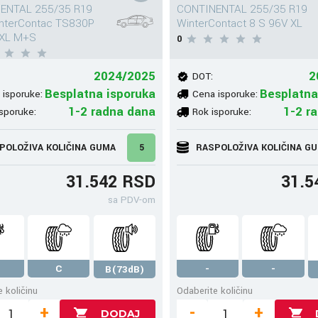
ENTAL 255/35 R19
CONTINENTAL 255/35 R19
interContac TS830P
WinterContact 8 S 96V XL
 XL M+S
0
2024/2025
2
DOT:
Besplatna isporuka
Besplatna
 isporuke:
Cena isporuke:
1-2 radna dana
1-2 r
sporuke:
Rok isporuke:
POLOŽIVA KOLIČINA GUMA
5
RASPOLOŽIVA KOLIČINA G
31.542 RSD
31.5
sa PDV-om
C
-
-
B(73dB)
 količinu
Odaberite količinu
+
-
+