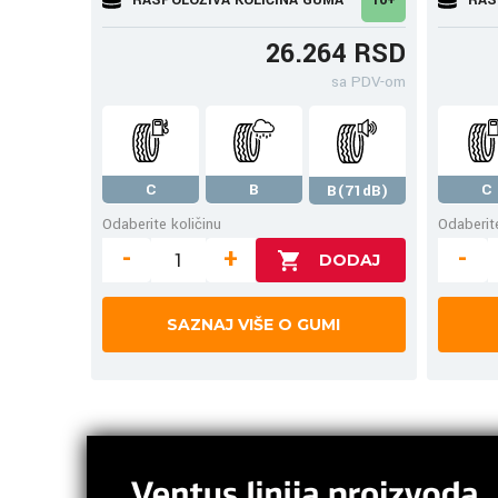
26.264 RSD
sa PDV-om
C
B
C
B(71dB)
Odaberite količinu
Odaberite
-
+
-
SAZNAJ VIŠE O GUMI