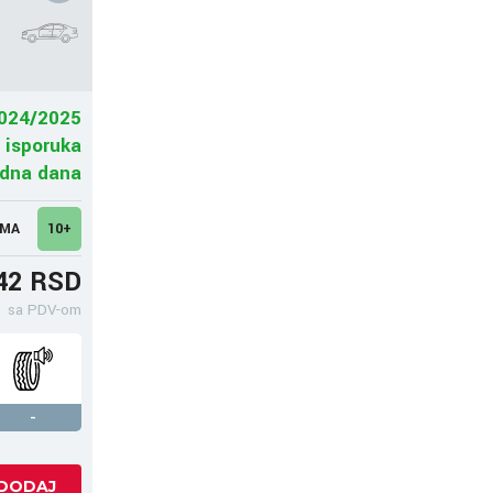
024/2025
 isporuka
adna dana
UMA
10+
42 RSD
sa PDV-om
-