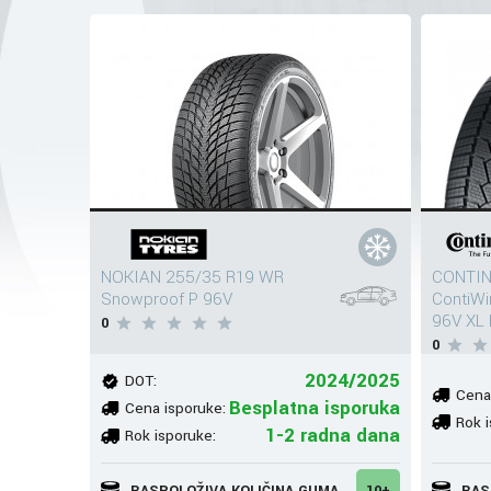
NOKIAN 255/35 R19 WR
CONTIN
Snowproof P 96V
ContiW
96V XL 
0
0
2024/2025
DOT:
Cena
Besplatna isporuka
Cena isporuke:
Rok i
1-2 radna dana
Rok isporuke:
RASPOLOŽIVA KOLIČINA GUMA
10+
RAS