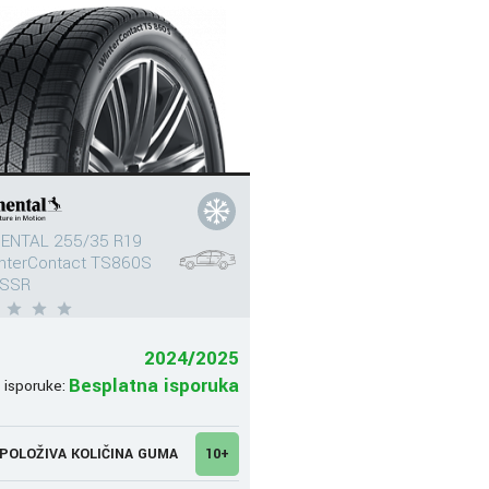
ENTAL 255/35 R19
interContact TS860S
 SSR
2024/2025
Besplatna isporuka
 isporuke:
POLOŽIVA KOLIČINA GUMA
10+