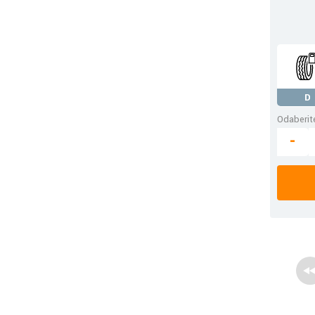
D
Odaberite
-