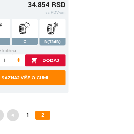
34.854 RSD
sa PDV-om
C
B(73dB)
 količinu
+
SAZNAJ VIŠE O GUMI
1
2