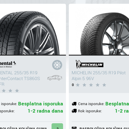
ENTAL 255/35 R19
MICHELIN 255/35 R19 Pilot
interContact TS860S
Alpin 5 96V
FR
0
Besplatna isporuka
Besplatna
 isporuke:
Cena isporuke:
1-2 radna dana
1-2 r
sporuke:
Rok isporuke:
POLOŽIVA KOLIČINA GUMA
2
RASPOLOŽIVA KOLIČINA G