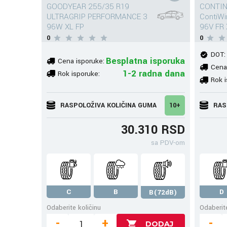
GOODYEAR 255/35 R19
CONTIN
ULTRAGRIP PERFORMANCE 3
ContiW
96W XL FP
96V FR
0
0
DOT:
Besplatna isporuka
Cena isporuke:
Cena
1-2 radna dana
Rok isporuke:
Rok i
RASPOLOŽIVA KOLIČINA GUMA
10+
RAS
30.310 RSD
sa PDV-om
C
B
D
B(72dB)
Odaberite količinu
Odaberite
-
+
-