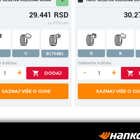
29.441 RSD
30.2
sa PDV-om
C
D
B
B(73dB)
 količinu
Odaberite količinu
+
-
+
SAZNAJ VIŠE O GUMI
SAZNAJ VIŠE O GU