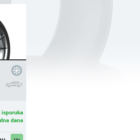
 isporuka
adna dana
UMA
10+