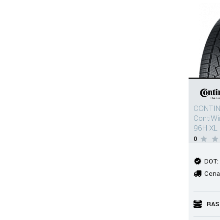
CONTIN
ContiW
96H XL
0
DOT:
Cena
RAS