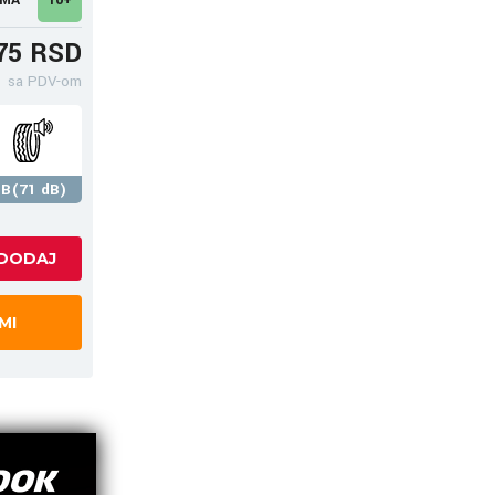
75 RSD
sa PDV-om
B(71 dB)
MI