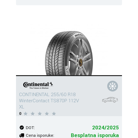
CONTINENTAL 255/60 R18
WinterContact TS870P 112V
XL
0
2024/2025
DOT:
Besplatna isporuka
Cena isporuke: