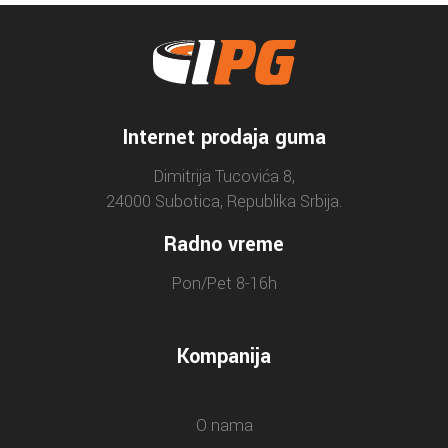
Internet prodaja guma
Dimitrija Tucovića 8,
24000 Subotica, Republika Srbija.
Radno vreme
Pon/Pet 8-16h
Kompanija
O nama