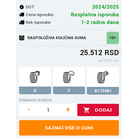
2024/2025
DOT:
Besplatna isporuka
Cena isporuke:
1-2 radna dana
Rok isporuke:
RASPOLOŽIVA KOLIČINA GUMA
10+
25.512 RSD
sa PDV-om
D
C
B(73dB)
Odaberite količinu
-
+
SAZNAJ VIŠE O GUMI