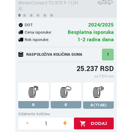
WinterContact TS 870 P 112H
XL
0
2024/2025
DOT:
Besplatna isporuka
Cena isporuke:
1-2 radna dana
Rok isporuke:
RASPOLOŽIVA KOLIČINA GUMA
1
25.237 RSD
sa PDV-om
B
B
B(71dB)
Odaberite količinu
-
+