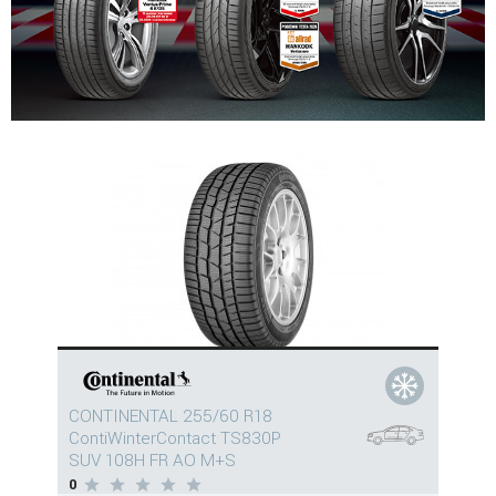
CONTINENTAL 255/60 R18
ContiWinterContact TS830P
SUV 108H FR AO M+S
0