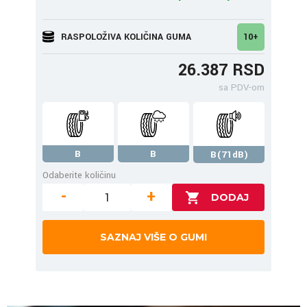
RASPOLOŽIVA KOLIČINA GUMA
10+
26.387 RSD
sa PDV-om
B
B
B(71dB)
Odaberite količinu
-
+
SAZNAJ VIŠE O GUMI