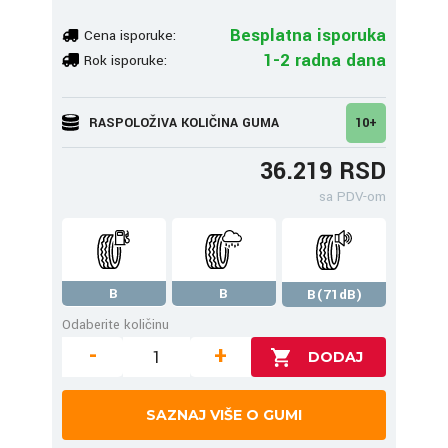
Besplatna isporuka
Cena isporuke:
1-2 radna dana
Rok isporuke:
RASPOLOŽIVA KOLIČINA GUMA
10+
36.219 RSD
sa PDV-om
B
B
B(71dB)
Odaberite količinu
-
+
SAZNAJ VIŠE O GUMI