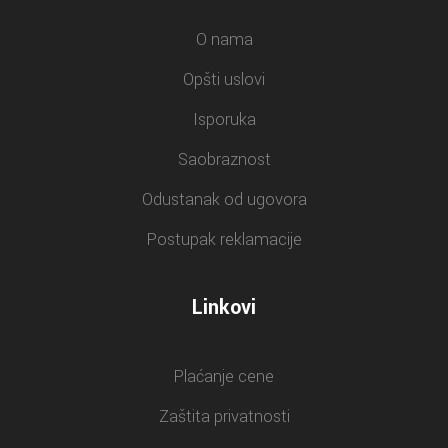
O nama
Opšti uslovi
Isporuka
Saobraznost
Odustanak od ugovora
Postupak reklamacije
Linkovi
Plaćanje cene
Zaštita privatnosti