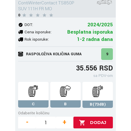
ContiWinterContact TS850P
SUV 111H FR MO
0
2024/2025
DOT:
Besplatna isporuka
Cena isporuke:
1-2 radna dana
Rok isporuke:
RASPOLOŽIVA KOLIČINA GUMA
9
35.556 RSD
sa PDV-om
C
B
B(73dB)
Odaberite količinu
-
+