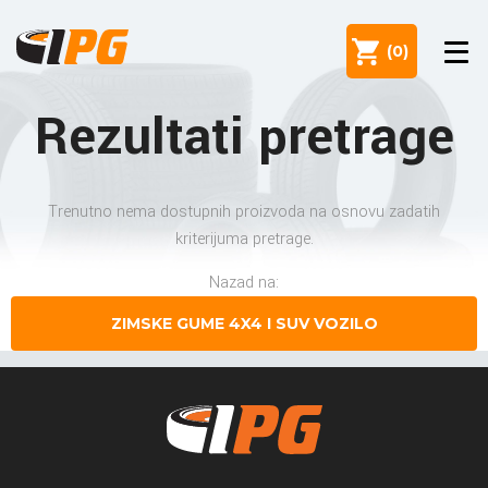
(
0
)
Rezultati pretrage
Trenutno nema dostupnih proizvoda na osnovu zadatih
kriterijuma pretrage.
Nazad na:
ZIMSKE GUME 4X4 I SUV VOZILO