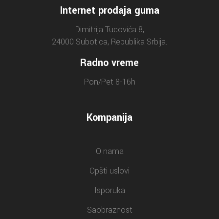
Internet prodaja guma
Dimitrija Tucovića 8,
24000 Subotica, Republika Srbija.
Radno vreme
Pon/Pet 8-16h
Kompanija
O nama
Opšti uslovi
Isporuka
Saobraznost