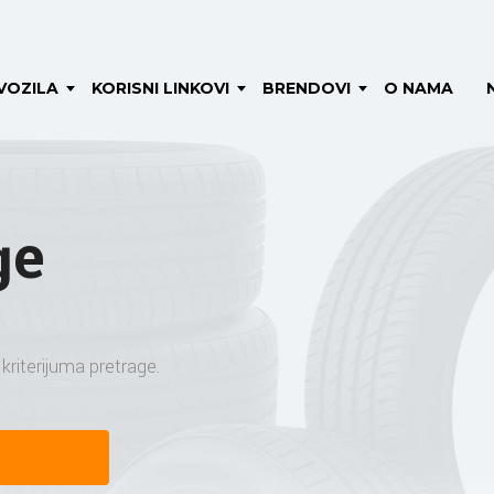
VOZILA
KORISNI LINKOVI
BRENDOVI
O NAMA
ge
riterijuma pretrage.