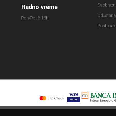
Saobrazn
Radno vreme
Odustana
Pon/Pet 8-16h
Postupak 