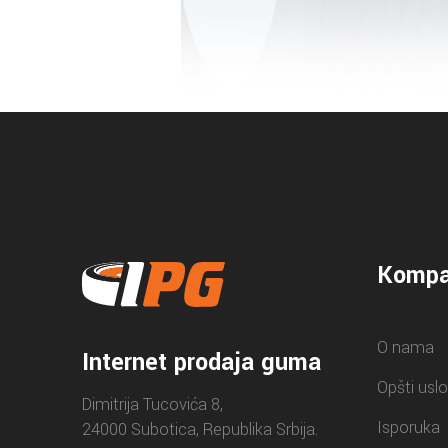
Kompa
O nama
Internet prodaja guma
Opšti uslo
Dimitrija Tucovića 8,
Isporuka
24000 Subotica, Republika Srbija.