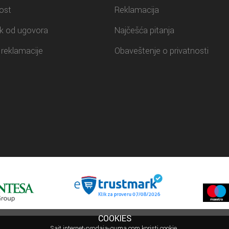
ost
Reklamacija
k od ugovora
Najčešća pitanja
reklamacije
Obaveštenje o privatnosti
COOKIES
Sajt internet-prodaja-guma.com koristi cookie.