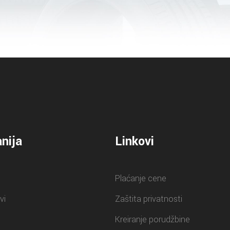
nija
Linkovi
Plaćanje cene
vi
Zaštita privatnosti
Kreiranje porudžbine