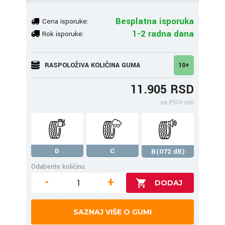
Besplatna isporuka
Cena isporuke:
1-2 radna dana
Rok isporuke:
RASPOLOŽIVA KOLIČINA GUMA
10+
11.905 RSD
sa PDV-om
D
C
B(072 dB)
Odaberite količinu
-
+
SAZNAJ VIŠE O GUMI