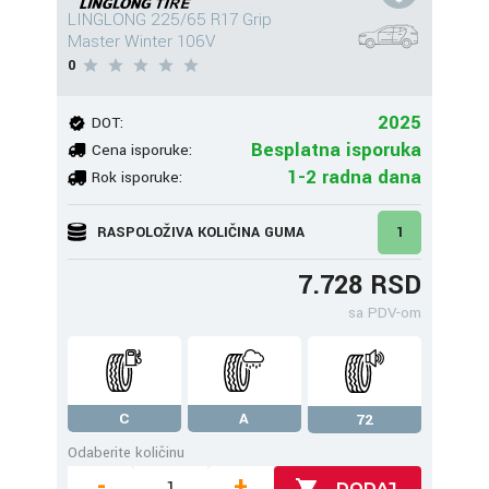
LINGLONG 225/65 R17 Grip
Master Winter 106V
0
2025
DOT:
Besplatna isporuka
Cena isporuke:
1-2 radna dana
Rok isporuke:
RASPOLOŽIVA KOLIČINA GUMA
1
7.728 RSD
sa PDV-om
C
A
72
Odaberite količinu
-
+