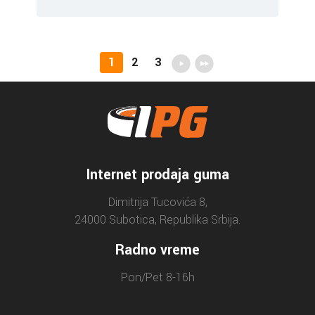
1
2
3
Internet prodaja guma
Dimitrija Tucovića 8,
24000 Subotica, Republika Srbija.
Radno vreme
Pon/Pet 8-16h