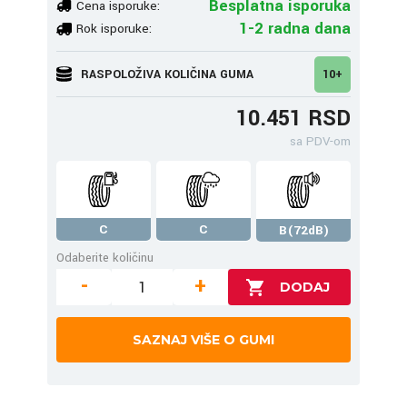
Besplatna isporuka
Cena isporuke:
1-2 radna dana
Rok isporuke:
RASPOLOŽIVA KOLIČINA GUMA
10+
10.451 RSD
sa PDV-om
C
C
B(72dB)
Odaberite količinu
-
+
SAZNAJ VIŠE O GUMI