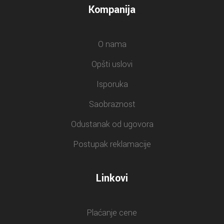
Kompanija
O nama
Opšti uslovi
Isporuka
Saobraznost
Odustanak od ugovora
Postupak reklamacije
Linkovi
Plaćanje cene