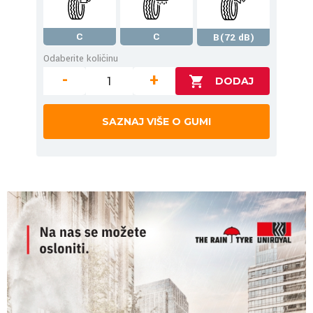
C
C
B(72 dB)
Odaberite količinu
-
+
SAZNAJ VIŠE O GUMI