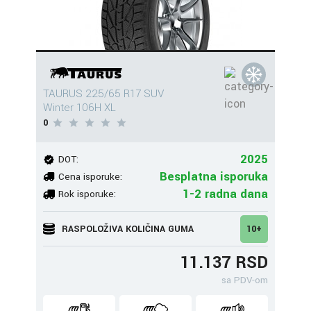
TAURUS 225/65 R17 SUV
Winter 106H XL
0
2025
DOT:
Besplatna isporuka
Cena isporuke:
1-2 radna dana
Rok isporuke:
RASPOLOŽIVA KOLIČINA GUMA
10+
11.137 RSD
sa PDV-om