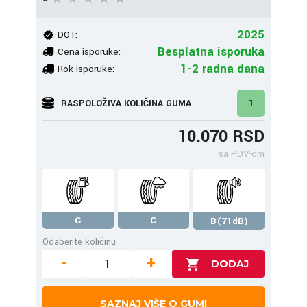
2025
DOT:
Besplatna isporuka
Cena isporuke:
1-2 radna dana
Rok isporuke:
RASPOLOŽIVA KOLIČINA GUMA
1
10.070 RSD
sa PDV-om
C
C
B(71dB)
Odaberite količinu
-
+
SAZNAJ VIŠE O GUMI