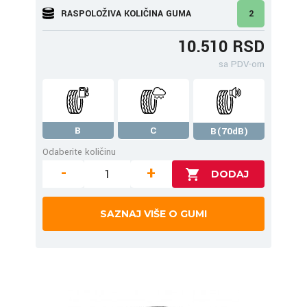
RASPOLOŽIVA KOLIČINA GUMA
2
10.510 RSD
sa PDV-om
B
C
B(70dB)
Odaberite količinu
-
+
SAZNAJ VIŠE O GUMI