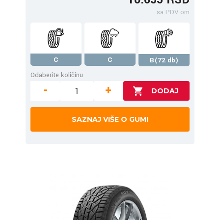
sa PDV-om
C
C
B(72 db)
Odaberite količinu
-
+
SAZNAJ VIŠE O GUMI