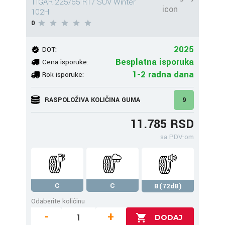
TIGAR 225/65 R17 SUV Winter
102H
0
2025
DOT:
Besplatna isporuka
Cena isporuke:
1-2 radna dana
Rok isporuke:
RASPOLOŽIVA KOLIČINA GUMA
9
11.785 RSD
sa PDV-om
C
C
B(72dB)
Odaberite količinu
-
+