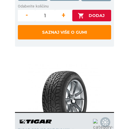
Odaberite količinu
-
+
SAZNAJ VIŠE O GUMI