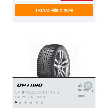
SAZNAJ VIŠE O GUMI
OPTIMO 225/65 R17 Winter
GT OW31A 106H XL
0