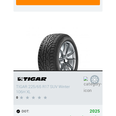
TIGAR 225/65 R17 SUV Winter
106H XL
0
2025
DOT: