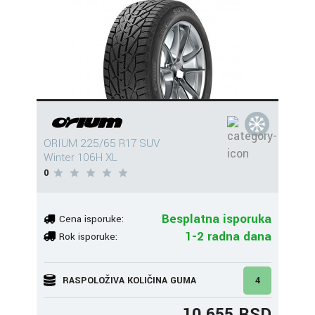
ORIUM 225/65 R17 SUV
Winter 106H XL
0
Besplatna isporuka
Cena isporuke:
1-2 radna dana
Rok isporuke:
RASPOLOŽIVA KOLIČINA GUMA
4
10.655 RSD