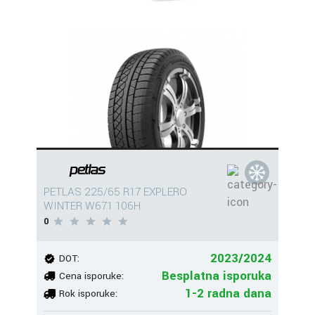
PETLAS 225/65 R17 EXPLERO
WINTER W671 106H
0
2023/2024
DOT:
Besplatna isporuka
Cena isporuke:
1-2 radna dana
Rok isporuke: