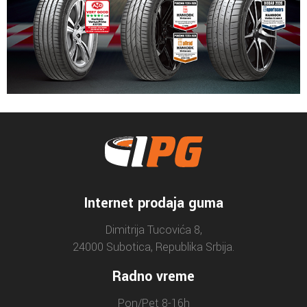
Internet prodaja guma
Dimitrija Tucovića 8,
24000 Subotica, Republika Srbija.
Radno vreme
Pon/Pet 8-16h