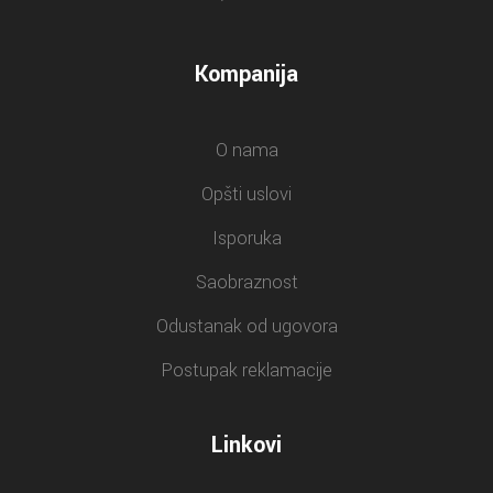
Kompanija
O nama
Opšti uslovi
Isporuka
Saobraznost
Odustanak od ugovora
Postupak reklamacije
Linkovi