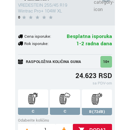
VREDESTEIN 255/45 R19
Wintrac Pro+ 104W XL
0
Besplatna isporuka
Cena isporuke:
1-2 radna dana
Rok isporuke:
RASPOLOŽIVA KOLIČINA GUMA
10+
24.623 RSD
sa PDV-om
C
C
B(72dB)
Odaberite količinu
-
+