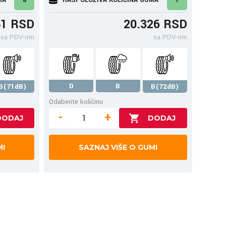
41 RSD
20.326 RSD
sa PDV-om
sa PDV-om
D
B
B(71dB)
B(72dB)
Odaberite količinu
-
+
MI
SAZNAJ VIŠE O GUMI