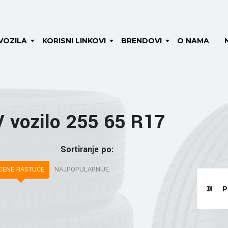
VOZILA
KORISNI LINKOVI
BRENDOVI
O NAMA
 vozilo 255 65 R17
Sortiranje po:
CENE RASTUĆE
NAJPOPULARNIJE
P