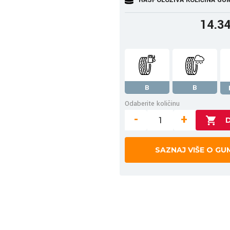
14.3
B
B
Odaberite količinu
-
+
SAZNAJ VIŠE O GU