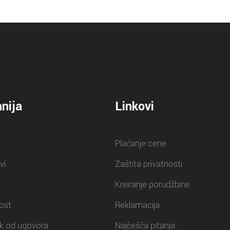
nija
Linkovi
Plaćanje cene
vi
Zaštita privatnosti
Kreiranje porudžbine
ost
Reklamacija
k od ugovora
Najčešća pitanja