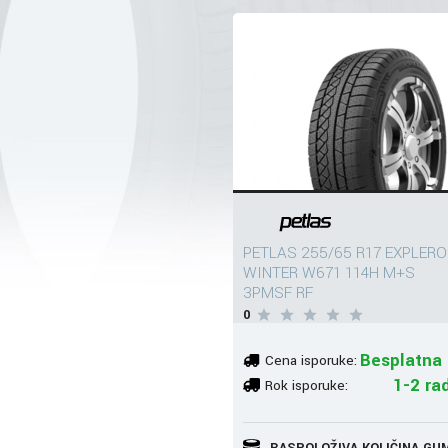
PETLAS 255/65 R17 EXPLERO
WINTER W671 114H M+S
3PMSF RF
0
Besplatna 
Cena isporuke:
1-2 ra
Rok isporuke:
RASPOLOŽIVA KOLIČINA GU