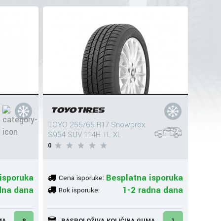
TOYO 255/65 R17 Snowprox
S954 SUV 114H TL XL
0
isporuka
Besplatna isporuka
Cena isporuke:
dna dana
1-2 radna dana
Rok isporuke:
MA
8
RASPOLOŽIVA KOLIČINA GUMA
1