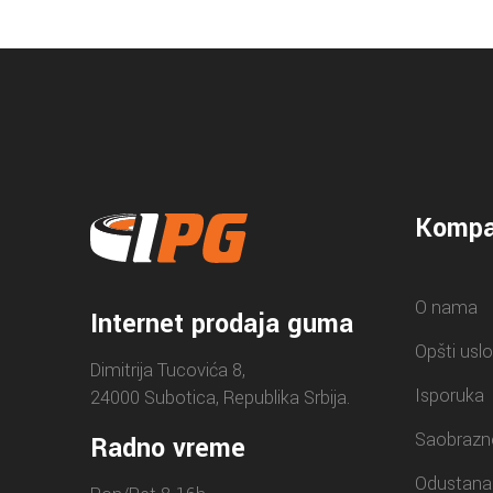
Kompa
O nama
Internet prodaja guma
Opšti uslo
Dimitrija Tucovića 8,
Isporuka
24000 Subotica, Republika Srbija.
Saobrazn
Radno vreme
Odustana