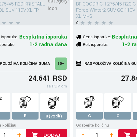
275/45 R20 KRISTALL
BF GOODRICH 275/45 R20 G-
L SUV 110V XL FP
Force Winter2 SUV GO 110V
XL M+S
0
Besplatna isporuka
Besplatna
 isporuke:
Cena isporuke:
1-2 radna dana
1-2 r
sporuke:
Rok isporuke:
POLOŽIVA KOLIČINA GUMA
10+
RASPOLOŽIVA KOLIČINA G
24.641 RSD
27.8
sa PDV-om
B
C
C
B(72db)
 količinu
Odaberite količinu
+
-
+