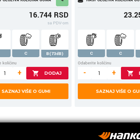
16.744 RSD
23.2
sa PDV-om
C
C
C
B(73dB)
 količinu
Odaberite količinu
+
-
+
SAZNAJ VIŠE O GUMI
SAZNAJ VIŠE O GU