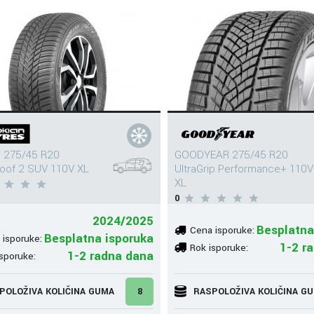
 275/45 R20
GOODYEAR 275/45 R20
oof 2 SUV 110V XL
UltraGrip Performance+ 110V
XL
0
2024/2025
Besplatna
Cena isporuke:
Besplatna isporuka
 isporuke:
1-2 r
Rok isporuke:
1-2 radna dana
sporuke:
POLOŽIVA KOLIČINA GUMA
8
RASPOLOŽIVA KOLIČINA G