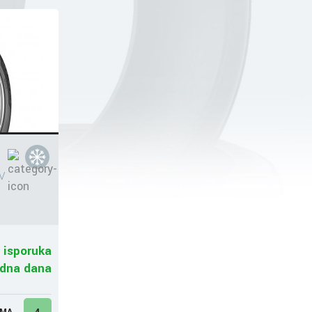
V
 isporuka
adna dana
UMA
4