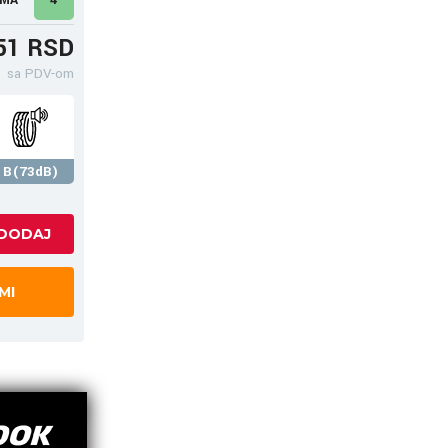
51 RSD
sa PDV-om
B(73dB)
MI