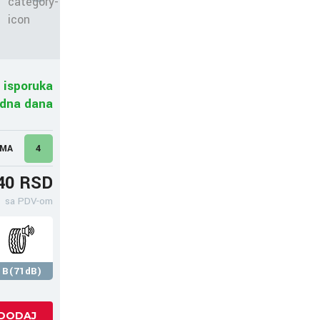
 isporuka
adna dana
UMA
4
40 RSD
sa PDV-om
B(71dB)