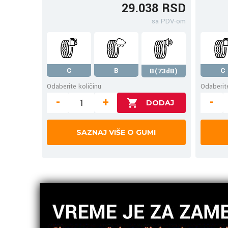
29.038 RSD
sa PDV-om
C
B
C
B(73dB)
Odaberite količinu
Odaberite
-
+
-
SAZNAJ VIŠE O GUMI