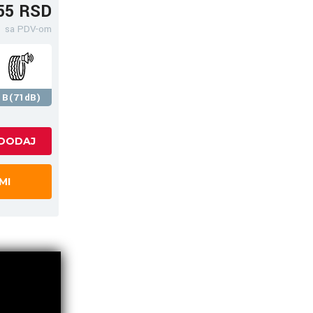
55 RSD
sa PDV-om
B(71dB)
MI