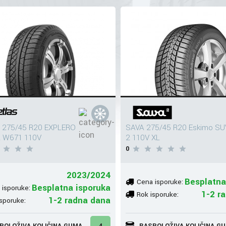
 275/45 R20 EXPLERO
SAVA 275/45 R20 Eskimo SU
 W671 110V
2 110V XL
0
2023/2024
Besplatna
Cena isporuke:
Besplatna isporuka
 isporuke:
1-2 r
Rok isporuke:
1-2 radna dana
sporuke:
POLOŽIVA KOLIČINA GUMA
4
RASPOLOŽIVA KOLIČINA G