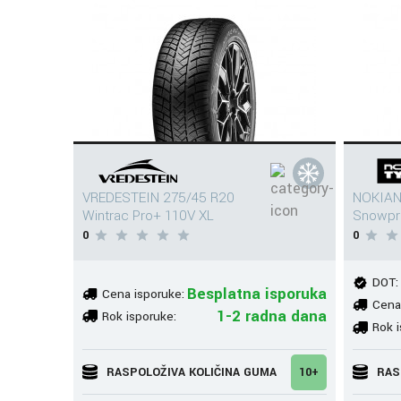
VREDESTEIN 275/45 R20
NOKIAN
Wintrac Pro+ 110V XL
Snowpr
0
0
DOT:
Besplatna isporuka
Cena isporuke:
Cena
1-2 radna dana
Rok isporuke:
Rok i
RASPOLOŽIVA KOLIČINA GUMA
10+
RAS