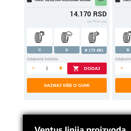
14.170 RSD
sa PDV-om
C
D
B
B (73 dB)
Odaberite količinu
Odaberite
-
+
-
SAZNAJ VIŠE O GUMI