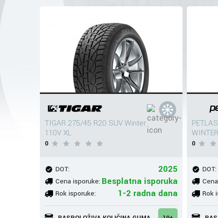
TIGAR 275/45 R20 SUV Winter
PETLAS
110V XL
WINTER
0
0
2025
DOT:
DOT:
Besplatna isporuka
Cena isporuke:
Cena
1-2 radna dana
Rok isporuke:
Rok i
RASPOLOŽIVA KOLIČINA GUMA
10+
RAS