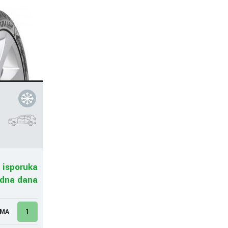
 isporuka
adna dana
UMA
1