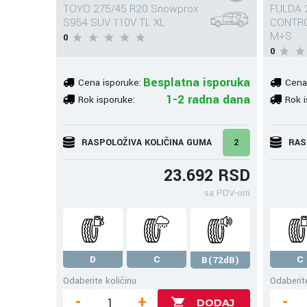
TOYO 275/45 R20 Snowprox
FULDA 
S954 SUV 110V TL XL
CONTRO
M+S
0
0
Besplatna isporuka
Cena isporuke:
Cena
1-2 radna dana
Rok isporuke:
Rok i
RASPOLOŽIVA KOLIČINA GUMA
2
RAS
23.692 RSD
sa PDV-om
D
C
C
B(72dB)
Odaberite količinu
Odaberite
-
+
-