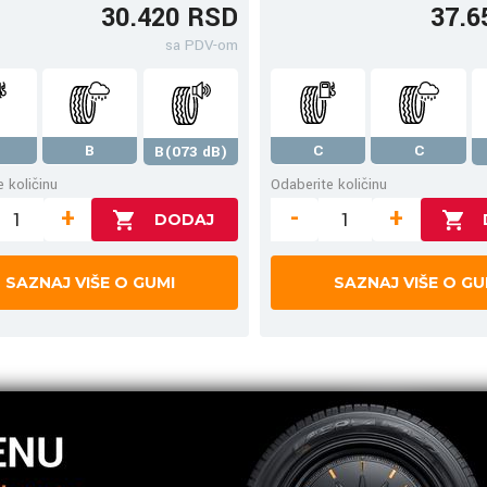
30.420 RSD
37.6
sa PDV-om
B
C
C
B(073 dB)
 količinu
Odaberite količinu
+
-
+
SAZNAJ VIŠE O GUMI
SAZNAJ VIŠE O GU