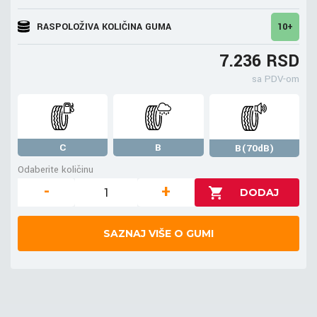
RASPOLOŽIVA KOLIČINA GUMA
10+
7.236 RSD
sa PDV-om
C
B
B(70dB)
Odaberite količinu
-
+
SAZNAJ VIŠE O GUMI