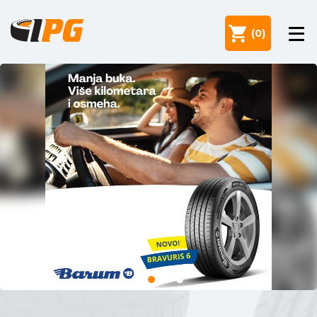
(
0
)