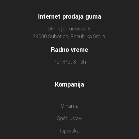
Internet prodaja guma
Dimitrija Tucovića 8,
24000 Subotica, Republika Srbija.
Radno vreme
Pon/Pet 8-16h
Kompanija
O nama
Opšti uslovi
Isporuka