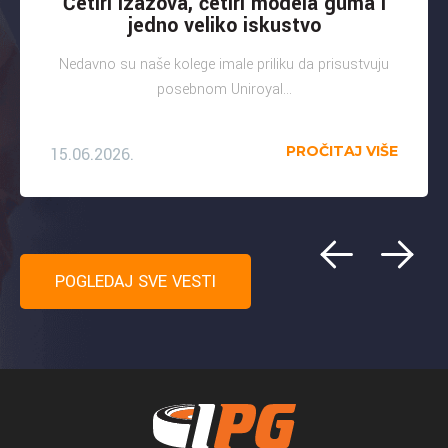
Četiri izazova, četiri modela guma i
jedno veliko iskustvo
Nedavno su naše kolege imale priliku da prisustvuju
posebnom Uniroyal...
PROČITAJ VIŠE
15.06.2026.
POGLEDAJ SVE VESTI