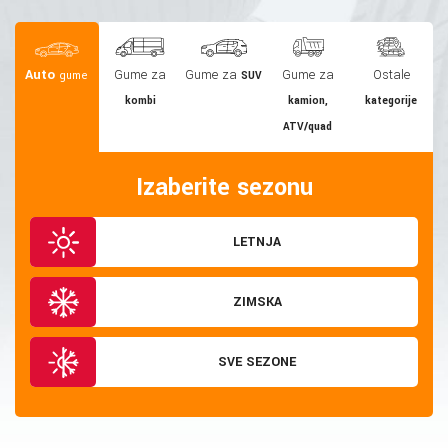
Auto
Gume za
Gume za
Gume za
Ostale
gume
SUV
kombi
kamion,
kategorije
ATV/quad
Izaberite sezonu
LETNJA
ZIMSKA
SVE SEZONE