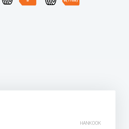
B
B(71dB)
HANKOOK