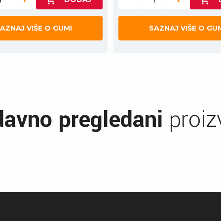
AZNAJ VIŠE O GUMI
SAZNAJ VIŠE O GU
avno pregledani
proiz