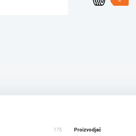
C
175
Proizvodjač