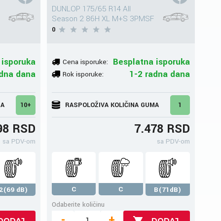
DUNLOP 175/65 R14 All
Season 2 86H XL M+S 3PMSF
0
 isporuka
Besplatna isporuka
Cena isporuke:
adna dana
1-2 radna dana
Rok isporuke:
MA
10+
RASPOLOŽIVA KOLIČINA GUMA
1
98 RSD
7.478 RSD
sa PDV-om
sa PDV-om
C
C
2(69 dB)
B(71dB)
Odaberite količinu
-
+