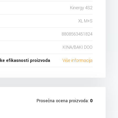
Kinergy 4S2
XL M+S
8808563451824
KINA/BAKI DOO
ske efikasnosti proizvoda
Više informacija
Prosečna ocena proizvoda:
0