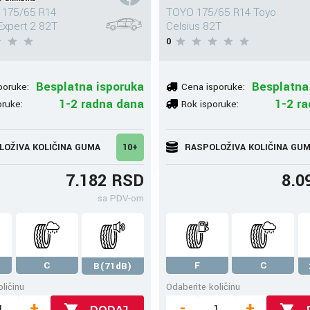
 175/65 R14
TOYO 175/65 R14 Toyo
Expert 2 82T
Celsius 82T
0
Besplatna isporuka
Besplatna
poruke:
Cena isporuke:
1-2 radna dana
1-2 r
oruke:
Rok isporuke:
LOŽIVA KOLIČINA GUMA
10+
RASPOLOŽIVA KOLIČINA GU
7.182 RSD
8.0
sa PDV-om
C
F
C
B(71dB)
ličinu
Odaberite količinu
+
-
+