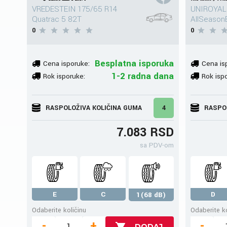
VREDESTEIN 175/65 R14
UNIROYAL
Quatrac 5 82T
AllSeason
0
0
Besplatna isporuka
Cena isporuke:
Cena is
1-2 radna dana
Rok isporuke:
Rok isp
RASPOLOŽIVA KOLIČINA GUMA
4
RASPO
7.083 RSD
sa PDV-om
E
C
D
1(68 dB)
Odaberite količinu
Odaberite ko
-
+
-