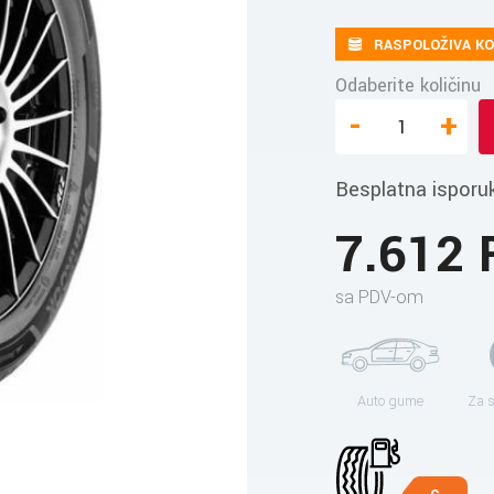
RASPOLOŽIVA KO
Odaberite količinu
-
+
Besplatna isporu
7.612
sa PDV-om
Auto gume
Za 