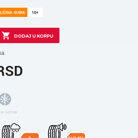
LIČINA GUMA
10+
ka.
 RSD
sve sezone