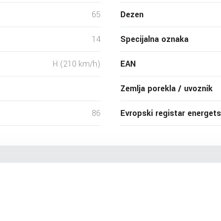
65
Dezen
14
Specijalna oznaka
H (210 km/h)
EAN
Zemlja porekla / uvoznik
86
Evropski registar energet