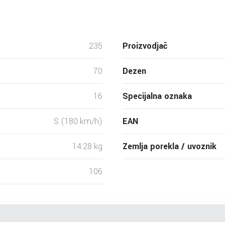
235
Proizvodjač
70
Dezen
16
Specijalna oznaka
S (180 km/h)
EAN
14.28 kg
Zemlja porekla / uvoznik
106