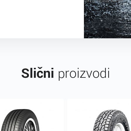
Slični
proizvodi