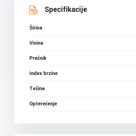
Specifikacije
Širina
Visina
Prečnik
Index brzine
Težina
Opterećenje