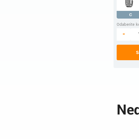
C
Odaberite ko
-
S
Ned