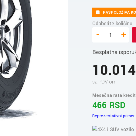
RASPOLOŽIVA KO
Odaberite količinu
-
+
Besplatna isporu
10.01
sa PDV-om
Mesečna rata kredit
466 RSD
Reprezentativni primer