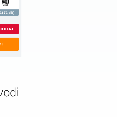
2(72 dB)
MI
vodi