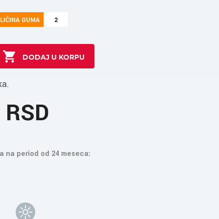
LIČINA GUMA
2
ka.
4 RSD
a na period od 24 meseca: