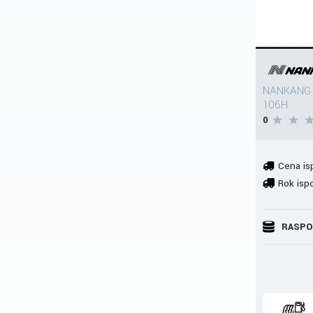
NANKANG 
106H
0
Cena is
Rok isp
RASPO