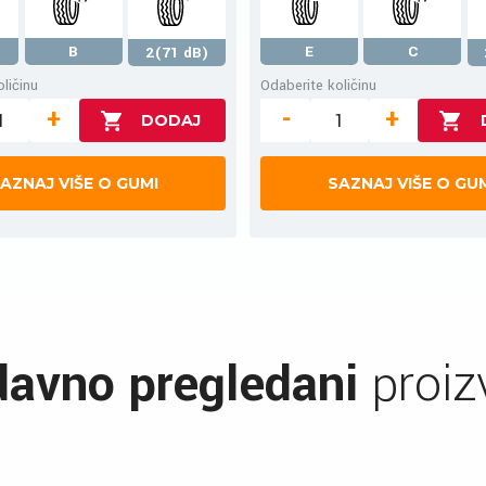
B
E
C
2(71 dB)
ličinu
Odaberite količinu
+
-
+
AZNAJ VIŠE O GUMI
SAZNAJ VIŠE O GU
avno pregledani
proiz