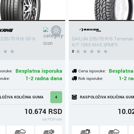
235/70 R16 SP-9
SAILUN 235/70 R16 Terramax
A/T 106S M+S 3PMFS
0
Besplatna isporuka
Besplatna
poruke:
Cena isporuke:
1-2 radna dana
1-2 r
oruke:
Rok isporuke:
LOŽIVA KOLIČINA GUMA
4
RASPOLOŽIVA KOLIČINA GU
10.674 RSD
10.0
sa PDV-om