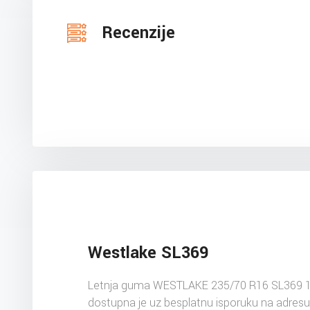
Recenzije
Westlake SL369
Letnja guma WESTLAKE 235/70 R16 SL369 
dostupna je uz besplatnu isporuku na adres