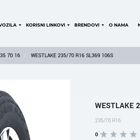
VOZILA
KORISNI LINKOVI
BRENDOVI
O NAMA
35 70 16
WESTLAKE 235/70 R16 SL369 106S
WESTLAKE 23
235/70 R16
0