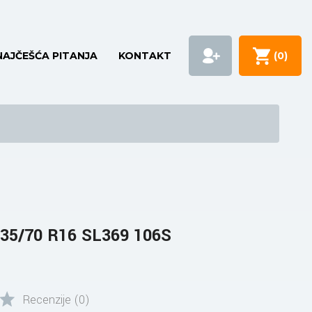
NAJČEŠĆA PITANJA
KONTAKT
(
0
)
5/70 R16 SL369 106S
Recenzije (0)