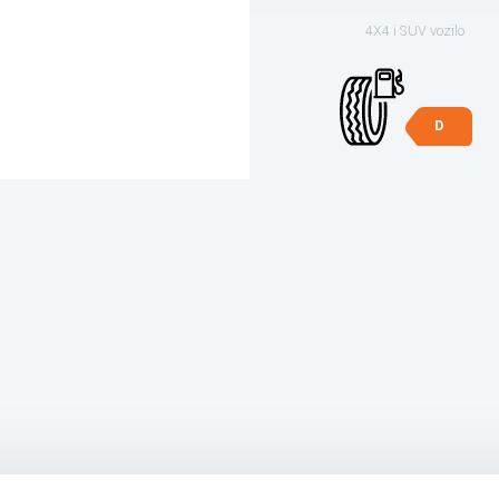
4X4 i SUV vozilo
D