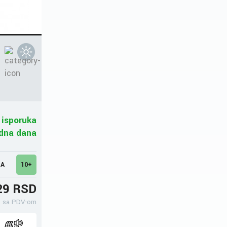
 isporuka
adna dana
MA
10+
29 RSD
sa PDV-om