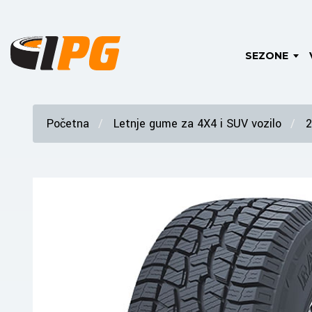
SEZONE
Početna
Letnje gume za 4X4 i SUV vozilo
2