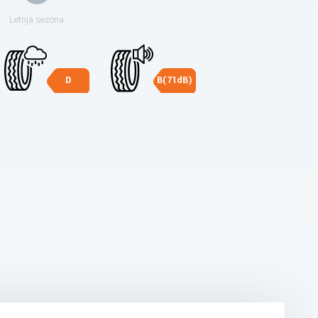
Letnja sezona
D
B(71dB)