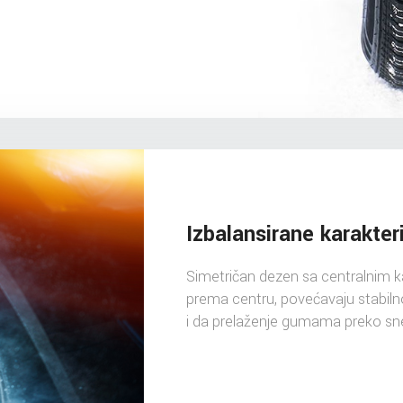
Izbalansirane karakter
Simetričan dezen sa centralnim 
prema centru, povećavaju stabil
i da prelaženje gumama preko s