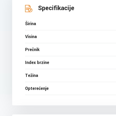
Specifikacije
Širina
Visina
Prečnik
Index brzine
Težina
Opterećenje