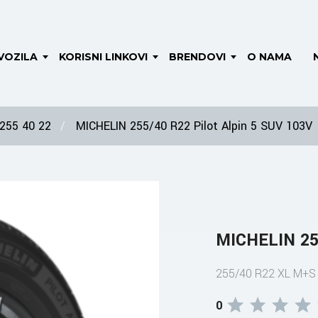
VOZILA
KORISNI LINKOVI
BRENDOVI
O NAMA
255 40 22
MICHELIN 255/40 R22 Pilot Alpin 5 SUV 103V
MICHELIN 255
255/40 R22 XL M+
0