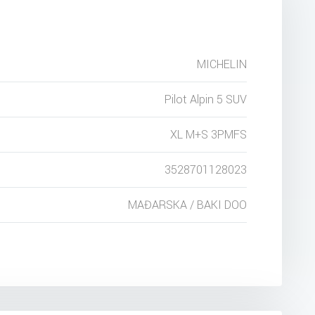
MICHELIN
Pilot Alpin 5 SUV
XL M+S 3PMFS
3528701128023
MAĐARSKA / BAKI DOO