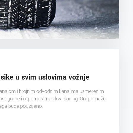
isike u svim uslovima vožnje
kanalom i brojnim odvodnim kanalima usmerenim
nost gume i otpornost na akvaplaning. Oni pomažu
nega bude pouzdano.