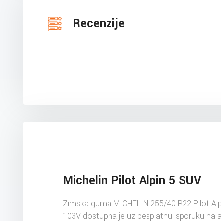
Recenzije
Michelin Pilot Alpin 5 SUV
Zimska guma MICHELIN 255/40 R22 Pilot Alp
103V dostupna je uz besplatnu isporuku na 