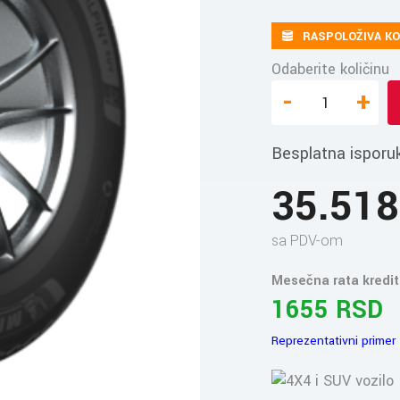
RASPOLOŽIVA KO
Odaberite količinu
-
+
Besplatna isporu
35.51
sa PDV-om
Mesečna rata kredit
1655 RSD
Reprezentativni primer