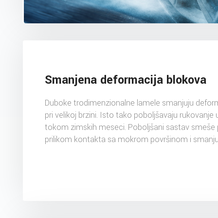
Smanjena deformacija blokova
Duboke trodimenzionalne lamele smanjuju deform
pri velikoj brzini. Isto tako poboljšavaju rukovan
tokom zimskih meseci. Poboljšani sastav smeš
prilikom kontakta sa mokrom površinom i smanjuje 