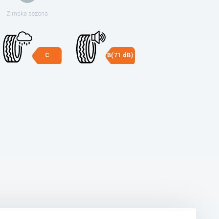
Zimska sezona
C
B(71 dB)