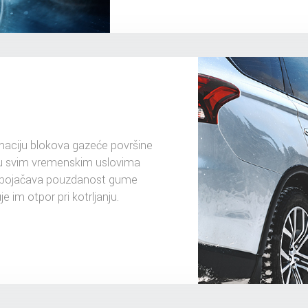
aciju blokova gazeće površine
je u svim vremenskim uslovima
e pojačava pouzdanost gume
im otpor pri kotrljanju.