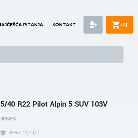
NAJČEŠĆA PITANJA
KONTAKT
(
0
)
/40 R22 Pilot Alpin 5 SUV 103V
S 3PMFS
Recenzije (0)