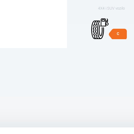
4X4 i SUV vozilo
C