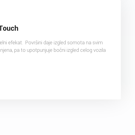
 Touch
elni efekat. Površini daje izgled somota na svim
jena, pa to upotpunjuje bočni izgled celog vozila