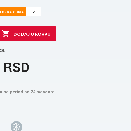
LIČINA GUMA
2
ka.
8 RSD
a na period od 24 meseca: