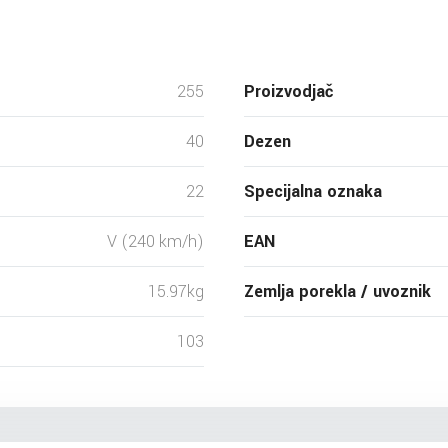
255
Proizvodjač
40
Dezen
22
Specijalna oznaka
V (240 km/h)
EAN
15.97kg
Zemlja porekla / uvoznik
103