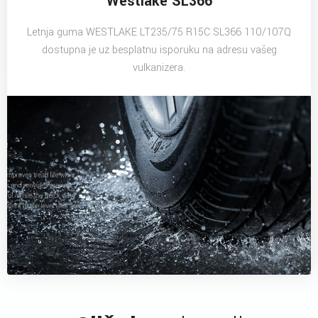
Westlake SL366
Letnja guma WESTLAKE LT235/75 R15C SL366 110/107Q
dostupna je uz besplatnu isporuku na adresu vašeg
vulkanizera.