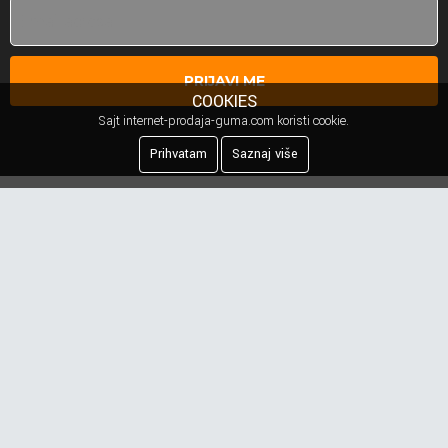
PRIJAVI ME
COOKIES
Sajt internet-prodaja-guma.com koristi cookie.
Prihvatam
Saznaj više