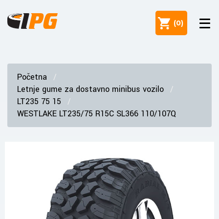
(
0
)
Početna
Letnje gume za dostavno minibus vozilo
LT235 75 15
WESTLAKE LT235/75 R15C SL366 110/107Q