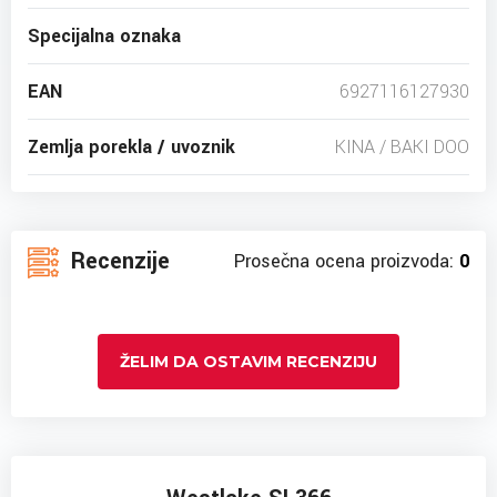
Specijalna oznaka
EAN
6927116127930
Zemlja porekla / uvoznik
KINA / BAKI DOO
Recenzije
Prosečna ocena proizvoda:
0
ŽELIM DA OSTAVIM RECENZIJU