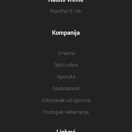
Pon/Pet 8-16h
Kompanija
O nama
Opšti uslovi
Isporuka
Saobraznost
Odustanak od ugovora
Postupak reklamacije