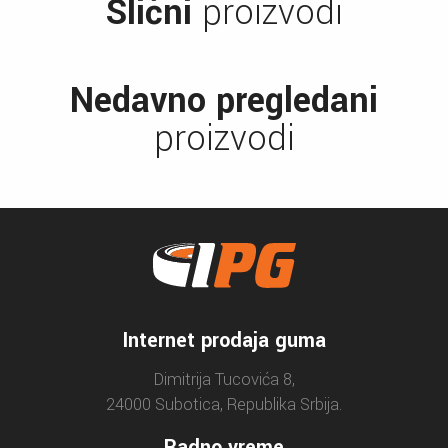
Slični
proizvodi
Nedavno pregledani
proizvodi
Internet prodaja guma
Dimitrija Tucovića 8,
24000 Subotica, Republika Srbija.
Radno vreme