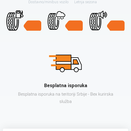
Dostavno/minibus vozilo
Letnja sezona
Besplatna isporuka
Besplatna isporuka na teritoriji Srbije - Bex kurirska
služba