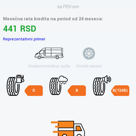
sa PDV-om
Mesečna rata kredita na period od 24 meseca:
441 RSD
Reprezentativni primer
Dostavno/minibus vozilo
Zimska sezona
D
B
B(72dB)