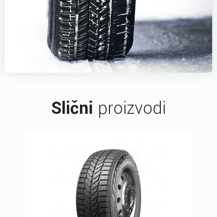
Slični
proizvodi