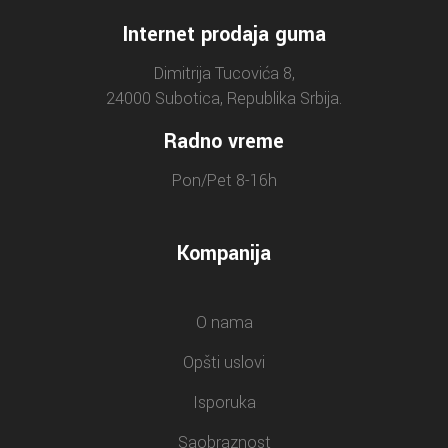
Internet prodaja guma
Dimitrija Tucovića 8,
24000 Subotica, Republika Srbija.
Radno vreme
Pon/Pet 8-16h
Kompanija
O nama
Opšti uslovi
Isporuka
Saobraznost