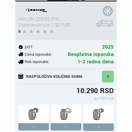
SAILUN 225/65 R16
Commercio Ice 112/110R
0
2025
DOT:
Besplatna isporuka
Cena isporuke:
1-2 radna dana
Rok isporuke:
RASPOLOŽIVA KOLIČINA GUMA
1
10.290 RSD
sa PDV-om
-
-
-