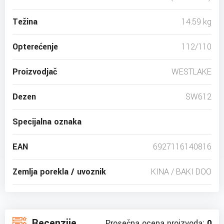
Težina
14.59 kg
Opterećenje
112/110
Proizvodjač
WESTLAKE
Dezen
SW612
Specijalna oznaka
EAN
6927116140816
Zemlja porekla / uvoznik
KINA / BAKI DOO
Recenzije
Prosečna ocena proizvoda:
0