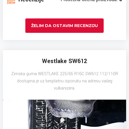
ŽELIM DA OSTAVIM RECENZIJU
Westlake SW612
Zimska guma WESTLAKE 225/65 R16C SW612 112/110R
dostupna je uz besplatnu isporuku na adresu vašeg
vulkanizera.