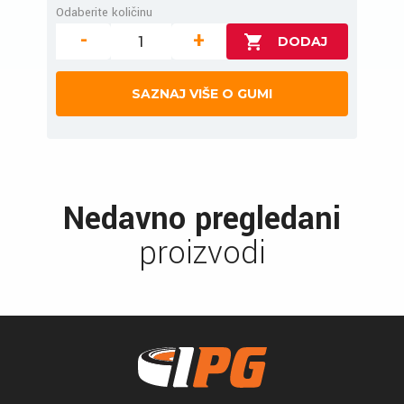
Odaberite količinu
-
+
SAZNAJ VIŠE O GUMI
Nedavno pregledani
proizvodi