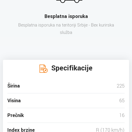
Besplatna isporuka
Besplatna isporuka na teritoriji Srbije - Bex kurirska
služba
Specifikacije
Širina
225
Visina
65
Prečnik
16
Index brzine
R (170 km/h)