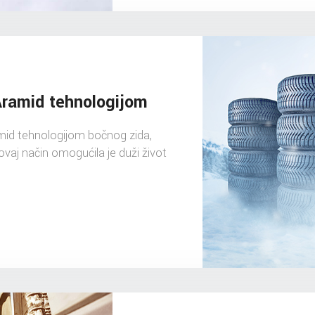
Aramid tehnologijom
ramid tehnologijom bočnog zida,
ovaj način omogućila je duži život