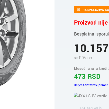
RASPOLOŽIVA KO
Proizvod nij
Besplatna isporu
10.15
sa PDV-om
Mesečna rata kredit
473 RSD
Reprezentativni primer
4X4 i SUV vozilo