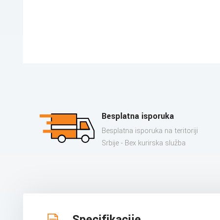
Besplatna isporuka
Besplatna isporuka na teritoriji
Srbije - Bex kurirska služba
Specifikacije