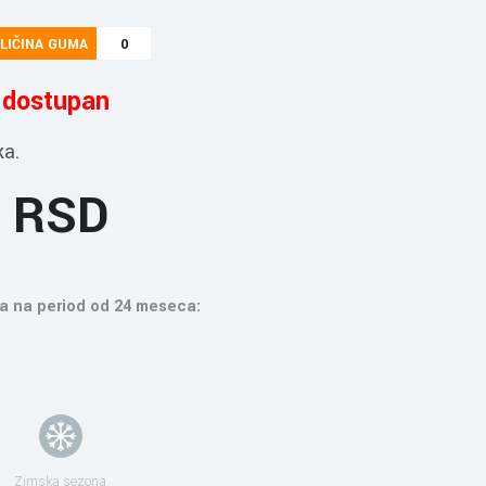
LIČINA GUMA
0
e dostupan
ka.
7 RSD
a na period od 24 meseca:
Zimska sezona