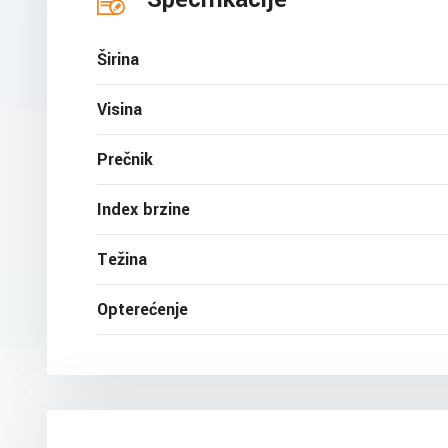
Širina
Visina
Prečnik
Index brzine
Težina
Opterećenje