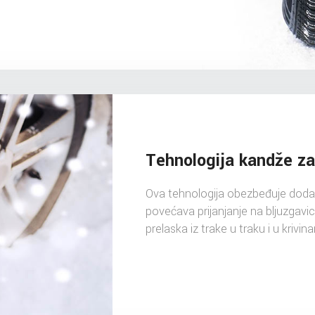
Tehnologija kandže z
Ova tehnologija obezbeđuje doda
povećava prijanjanje na bljuzgavici
prelaska iz trake u traku i u krivin