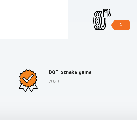
C
DOT oznaka gume
2020