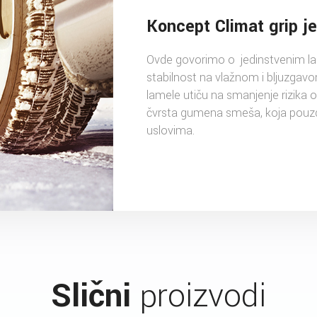
Koncept Climat grip je
Ovde govorimo o jedinstvenim l
stabilnost na vlažnom i bljuzgav
lamele utiču na smanjenje rizika 
čvrsta gumena smeša, koja pouz
uslovima.
Slični
proizvodi