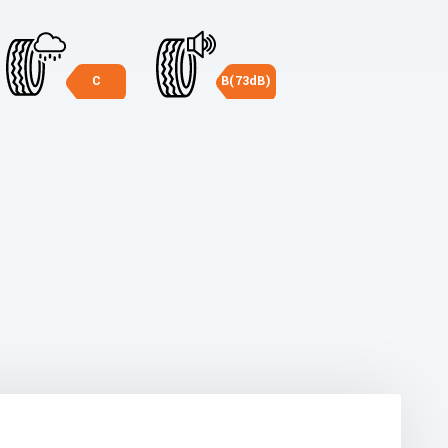
C
B(73dB)