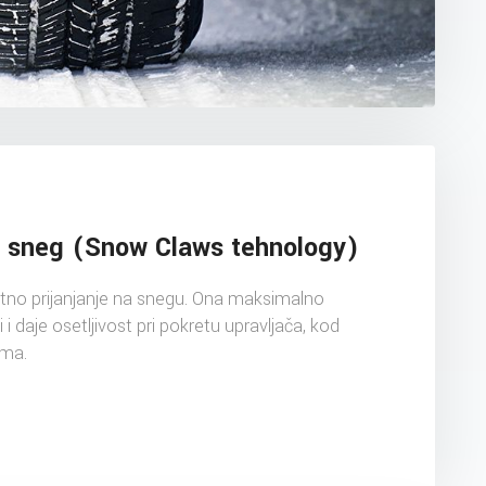
a sneg (Snow Claws tehnology)
tno prijanjanje na snegu. Ona maksimalno
 i daje osetljivost pri pokretu upravljača, kod
ama.