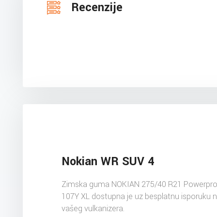
Recenzije
Nokian WR SUV 4
Zimska guma NOKIAN 275/40 R21 Powerpro
107Y XL dostupna je uz besplatnu isporuku 
vašeg vulkanizera.