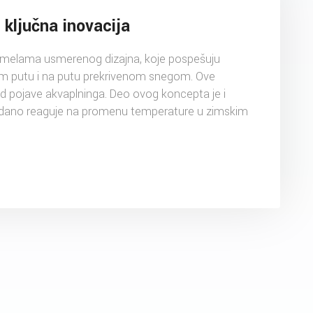
 ključna inovacija
amelama usmerenog dizajna, koje pospešuju
om putu i na putu prekrivenom snegom. Ove
od pojave akvaplninga. Deo ovog koncepta je i
dano reaguje na promenu temperature u zimskim