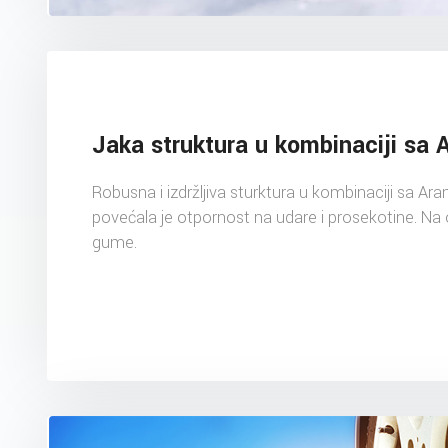
Jaka struktura u kombinaciji sa 
Robusna i izdržljiva sturktura u kombinaciji sa A
povećala je otpornost na udare i prosekotine. Na 
gume.