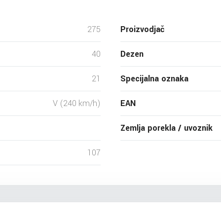
275
Proizvodjač
40
Dezen
21
Specijalna oznaka
V (240 km/h)
EAN
Zemlja porekla / uvoznik
107