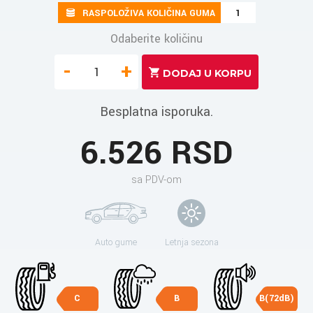
RASPOLOŽIVA KOLIČINA GUMA
1
Odaberite količinu
-
+
Besplatna isporuka.
6.526 RSD
sa PDV-om
Auto gume
Letnja sezona
C
B
B(72dB)