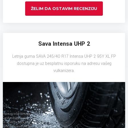
ŽELIM DA OSTAVIM RECENZIJU
Sava Intensa UHP 2
Letnja guma SAVA 245/40 R17 Intensa UHP 2 95Y XL FP
dostupna je uz besplatnu isporuku na adresu vašeg
vulkanizera.