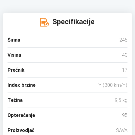
Specifikacije
Širina
245
Visina
40
Prečnik
17
Index brzine
Y (300 km/h)
Težina
9,5 kg
Opterećenje
95
Proizvodjač
SAVA