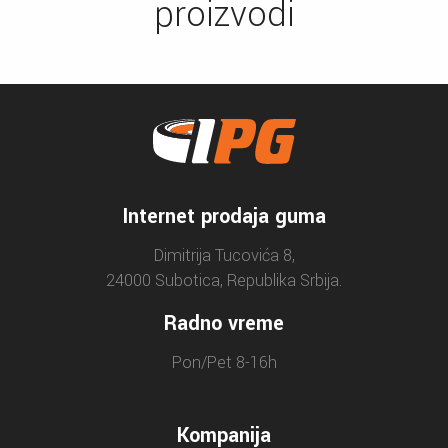
proizvodi
Internet prodaja guma
Dimitrija Tucovića 8,
24000 Subotica, Republika Srbija.
Radno vreme
Pon/Pet 8-16h
Kompanija