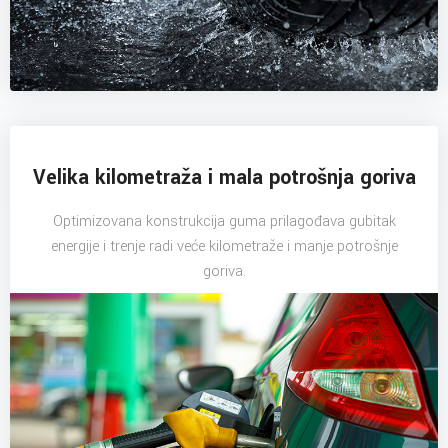
Velika kilometraža i mala potrošnja goriva
Optimizovana konstrukcija guma prilagođava gubitak
energije i trenje radi veće kilometraže i manje potrošnje
goriva.