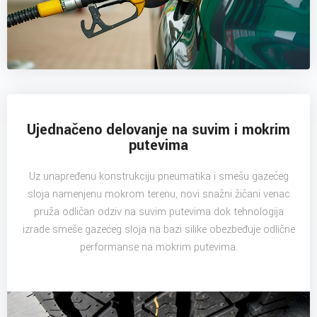
Ujednačeno delovanje na suvim i mokrim
putevima
Uz unapređenu konstrukciju pneumatika i smešu gazećeg
sloja namenjenu mokrom terenu, novi snažni žičani venac
pruža odličan odziv na suvim putevima dok tehnologija
izrade smeše gazećeg sloja na bazi silike obezbeđuje odlične
performanse na mokrim putevima.