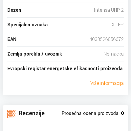
Dezen
Intensa UHP 2
Specijalna oznaka
XL FP
EAN
4038526056672
Zemlja porekla / uvoznik
Nemačka
Evropski registar energetske efikasnosti proizvoda
Više informacija
Recenzije
Prosečna ocena proizvoda:
0