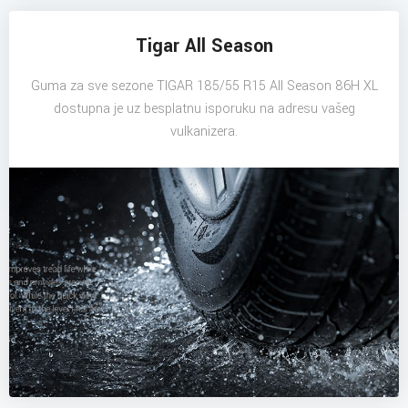
Tigar All Season
Guma za sve sezone TIGAR 185/55 R15 All Season 86H XL
dostupna je uz besplatnu isporuku na adresu vašeg
vulkanizera.