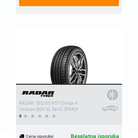
RADAR 185/55 R15 Dimax 4
Season 86V XL M+S 3PMSF
0
Besplatna isporuka
Cena isporuke: