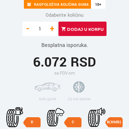
RASPOLOŽIVA KOLIČINA GUMA
10+
Odaberite količinu
-
+
Besplatna isporuka.
6.072 RSD
sa PDV-om
Auto gume
Za sve sezone
D
C
B(69dB)