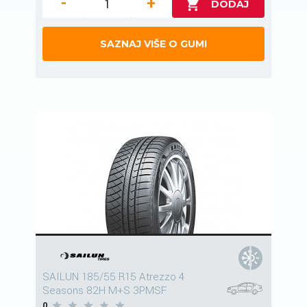
-
+
SAZNAJ VIŠE O GUMI
SAILUN 185/55 R15 Atrezzo 4
Seasons 82H M+S 3PMSF
0