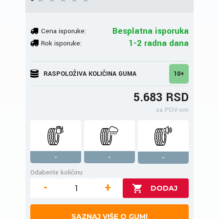
Besplatna isporuka
Cena isporuke:
1-2 radna dana
Rok isporuke:
RASPOLOŽIVA KOLIČINA GUMA
10+
5.683 RSD
sa PDV-om
-
-
-
Odaberite količinu
-
+
SAZNAJ VIŠE O GUMI