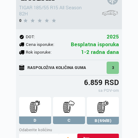
TIGAR 185/55 R15 All Season
82H
0
2025
DOT:
Besplatna isporuka
Cena isporuke:
1-2 radna dana
Rok isporuke:
RASPOLOŽIVA KOLIČINA GUMA
3
6.859 RSD
sa PDV-om
D
C
B(69dB)
Odaberite količinu