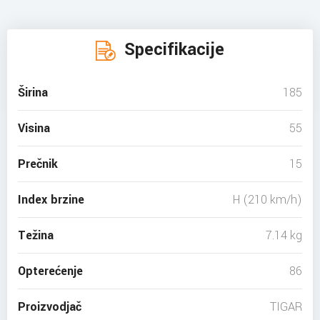
Specifikacije
Širina
185
Visina
55
Prečnik
15
Index brzine
H (210 km/h)
Težina
7.14 kg
Opterećenje
86
Proizvodjač
TIGAR