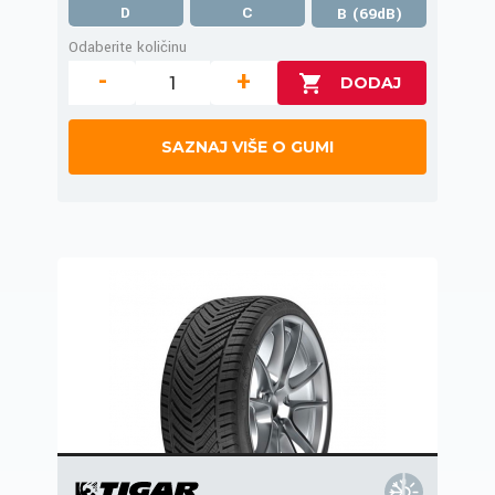
D
C
B (69dB)
Odaberite količinu
-
+
SAZNAJ VIŠE O GUMI