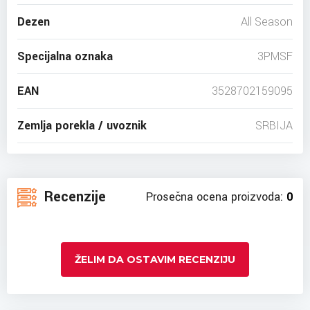
Dezen
All Season
Specijalna oznaka
3PMSF
EAN
3528702159095
Zemlja porekla / uvoznik
SRBIJA
Recenzije
Prosečna ocena proizvoda:
0
ŽELIM DA OSTAVIM RECENZIJU