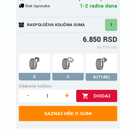
1-2 radna dana
Rok isporuke:
RASPOLOŽIVA KOLIČINA GUMA
1
6.850 RSD
sa PDV-om
D
C
B(71dB)
Odaberite količinu
-
+
SAZNAJ VIŠE O GUMI