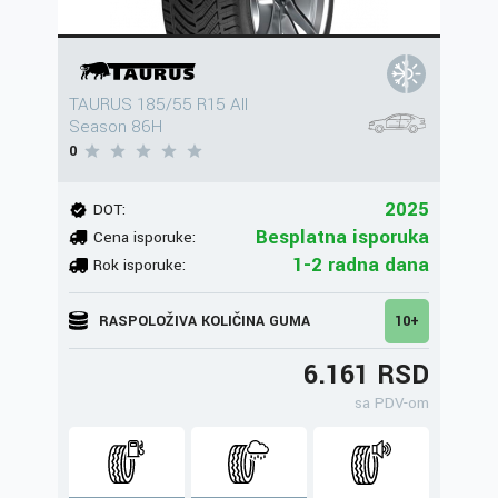
TAURUS 185/55 R15 All
Season 86H
0
2025
DOT:
Besplatna isporuka
Cena isporuke:
1-2 radna dana
Rok isporuke:
RASPOLOŽIVA KOLIČINA GUMA
10+
6.161 RSD
sa PDV-om