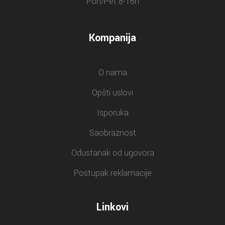
Pon/Pet 8-16h
Kompanija
O nama
Opšti uslovi
Isporuka
Saobraznost
Odustanak od ugovora
Postupak reklamacije
Linkovi