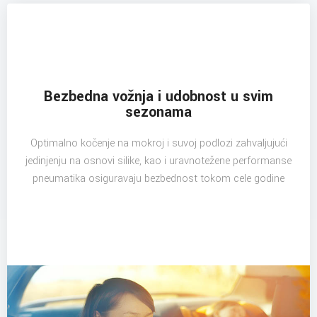
Bezbedna vožnja i udobnost u svim
sezonama
Optimalno kočenje na mokroj i suvoj podlozi zahvaljujući
jedinjenju na osnovi silike, kao i uravnotežene performanse
pneumatika osiguravaju bezbednost tokom cele godine