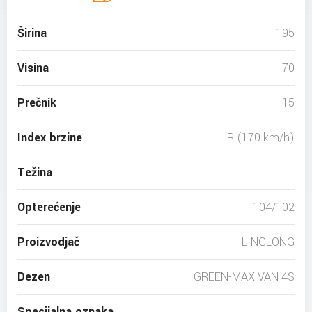
Širina
195
Visina
70
Prečnik
15
Index brzine
R (170 km/h)
Težina
Opterećenje
104/102
Proizvodjač
LINGLONG
Dezen
GREEN-MAX VAN 4S
Specijalna oznaka