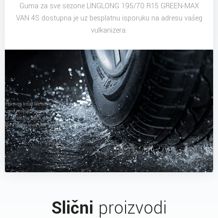
Guma za sve sezone LINGLONG 195/70 R15 GREEN-MAX
VAN 4S dostupna je uz besplatnu isporuku na adresu vašeg
vulkanizera.
Slični
proizvodi