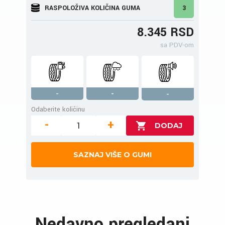
RASPOLOŽIVA KOLIČINA GUMA
3
8.345 RSD
sa PDV-om
-
-
-
Odaberite količinu
-
+
SAZNAJ VIŠE O GUMI
Nedavno pregledani