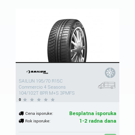
SAILUN 195/70 R15C
Commercio 4 Seasons
104/102T 8PR M+S 3PMFS
0
Besplatna isporuka
Cena isporuke:
1-2 radna dana
Rok isporuke: