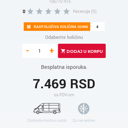
195/70 R15
0
Recenzije (0)
RASPOLOŽIVA KOLIČINA GUMA
4
Odaberite količinu
-
+
Besplatna isporuka.
7.469 RSD
sa PDV-om
Dostavno/minibus vozilo
Za sve sezone