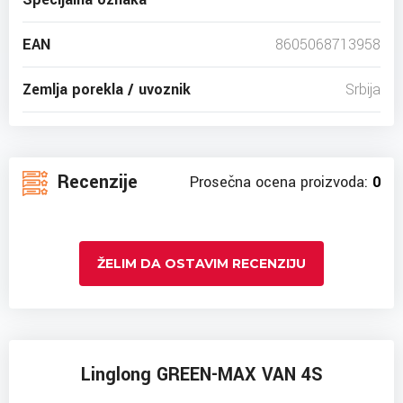
EAN
8605068713958
Zemlja porekla / uvoznik
Srbija
Recenzije
Prosečna ocena proizvoda:
0
ŽELIM DA OSTAVIM RECENZIJU
Linglong GREEN-MAX VAN 4S