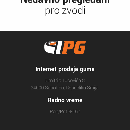
proizvodi
Internet prodaja guma
Dimitrija Tucovića 8,
24000 Subotica, Republika Srbija.
Radno vreme
Pon/Pet 8-16h