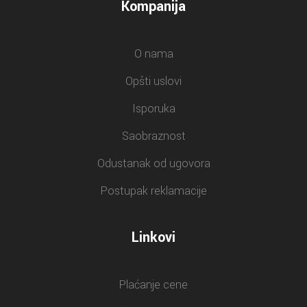
Kompanija
O nama
Opšti uslovi
Isporuka
Saobraznost
Odustanak od ugovora
Postupak reklamacije
Linkovi
Plaćanje cene