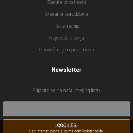
Zaštita privatnosti
Kreiranje porudžbine
Reklamacija
Najčešća pitanja
Obaveštenje o privatnosti
Newsletter
Prijavite se na našu mejling listu.
COOKIES
PRIJAVI ME
Sajt internet-prodaja-guma.com koristi cookie.