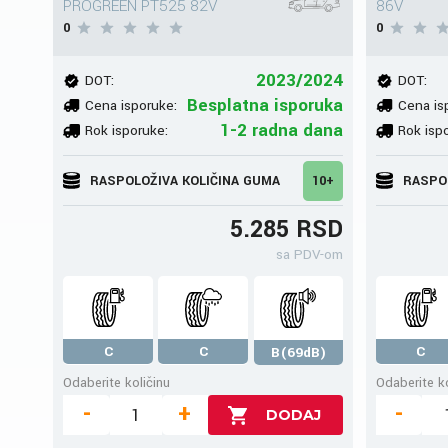
PROGREEN PT525 82V
86V
0
0
2023/2024
DOT:
DOT:
Besplatna isporuka
Cena isporuke:
Cena is
1-2 radna dana
Rok isporuke:
Rok isp
RASPOLOŽIVA KOLIČINA GUMA
10+
RASPO
5.285 RSD
sa PDV-om
C
C
C
B(69dB)
Odaberite količinu
Odaberite ko
-
+
-