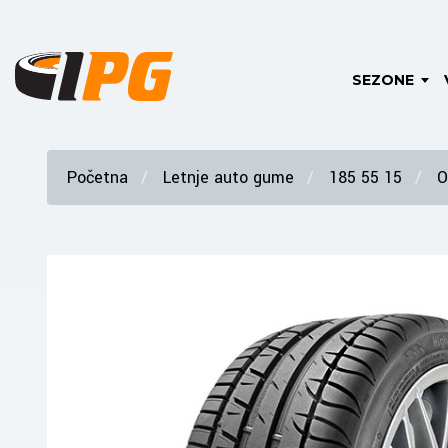
SEZONE
Početna
Letnje auto gume
185 55 15
O