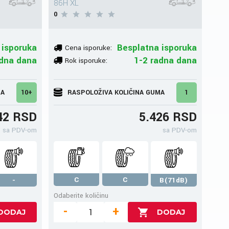
86H XL
0
 isporuka
Besplatna isporuka
Cena isporuke:
adna dana
1-2 radna dana
Rok isporuke:
MA
10+
RASPOLOŽIVA KOLIČINA GUMA
1
42 RSD
5.426 RSD
sa PDV-om
sa PDV-om
C
C
-
B(71dB)
Odaberite količinu
-
+