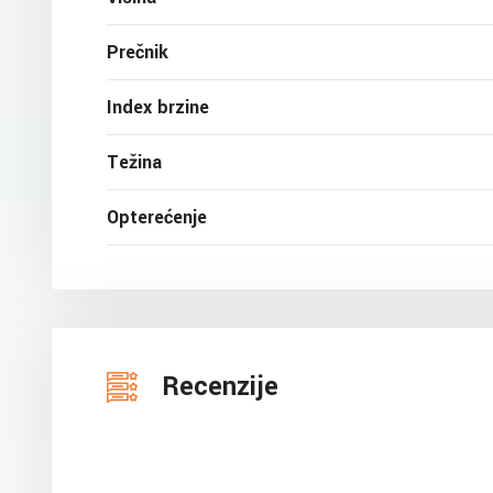
Prečnik
Index brzine
Težina
Opterećenje
Recenzije