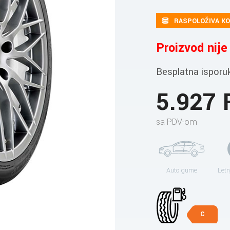
RASPOLOŽIVA KO
Proizvod nij
Besplatna isporu
5.927
sa PDV-om
Auto gume
Letn
C