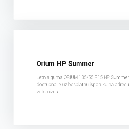
Orium HP Summer
Letnja guma ORIUM 185/55 R15 HP Summer
dostupna je uz besplatnu isporuku na adres
vulkanizera.