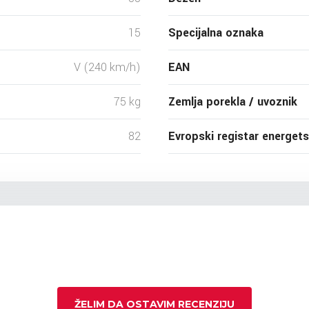
15
Specijalna oznaka
V (240 km/h)
EAN
75 kg
Zemlja porekla / uvoznik
82
Evropski registar energet
ŽELIM DA OSTAVIM RECENZIJU