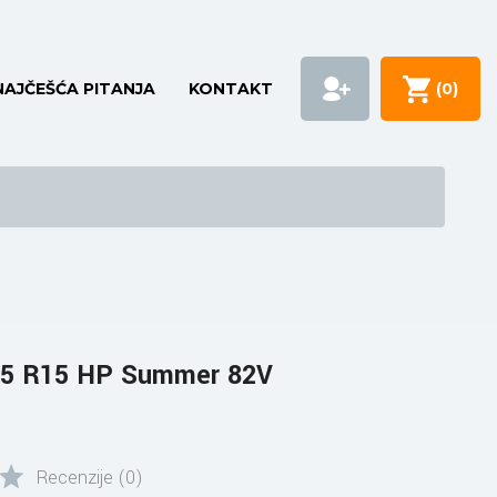
NAJČEŠĆA PITANJA
KONTAKT
(
0
)
5 R15 HP Summer 82V
Recenzije (0)