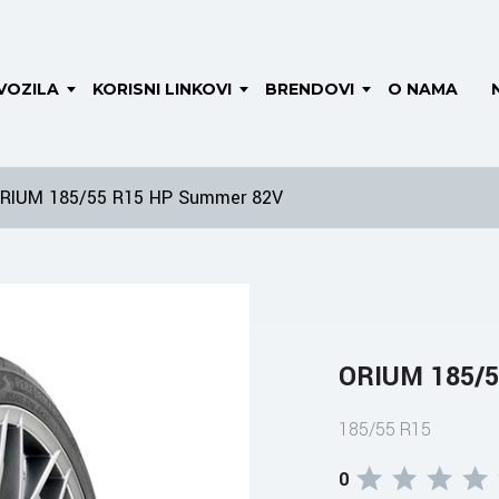
VOZILA
KORISNI LINKOVI
BRENDOVI
O NAMA
RIUM 185/55 R15 HP Summer 82V
ORIUM 185/5
185/55 R15
0