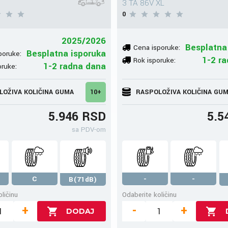
3 TA 86V XL
0
2025/2026
Besplatna
Cena isporuke:
Besplatna isporuka
poruke:
1-2 r
Rok isporuke:
1-2 radna dana
oruke:
LOŽIVA KOLIČINA GUMA
10+
RASPOLOŽIVA KOLIČINA GU
5.946 RSD
5.5
sa PDV-om
C
-
-
B(71dB)
ličinu
Odaberite količinu
+
-
+