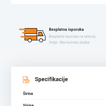
Besplatna isporuka
Besplatna isporuka na teritoriji
Srbije - Bex kurirska služba
Specifikacije
Širina
Visina