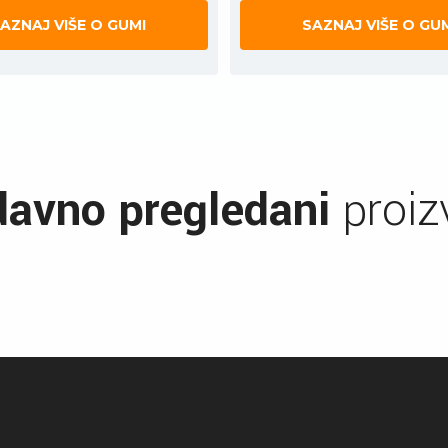
AZNAJ VIŠE O GUMI
SAZNAJ VIŠE O GU
avno pregledani
proiz