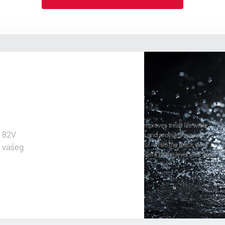
 82V
u vašeg