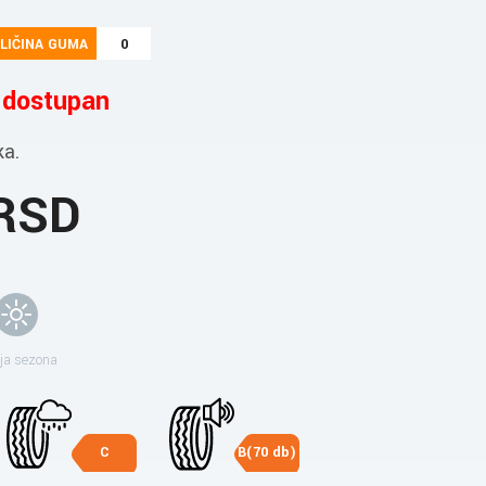
LIČINA GUMA
0
e dostupan
ka.
 RSD
ja sezona
C
B(70 db)