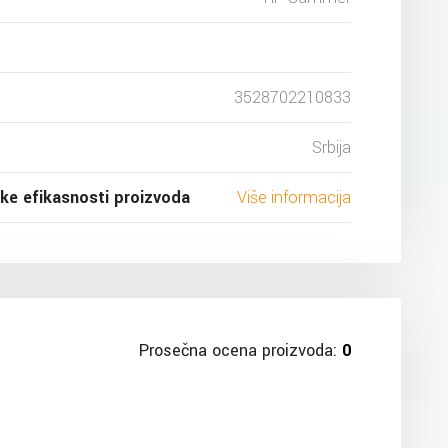
3528702210833
Srbija
ske efikasnosti proizvoda
Više informacija
Prosečna ocena proizvoda:
0