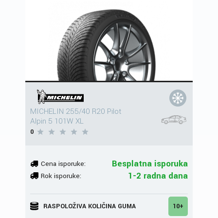
MICHELIN 255/40 R20 Pilot
Alpin 5 101W XL
0
Besplatna isporuka
Cena isporuke:
1-2 radna dana
Rok isporuke:
RASPOLOŽIVA KOLIČINA GUMA
10+