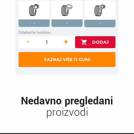
-
-
-
Odaberite količinu
-
+
SAZNAJ VIŠE O GUMI
Nedavno pregledani
proizvodi