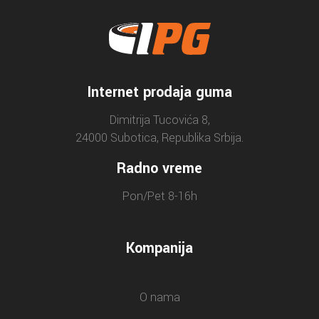
Internet prodaja guma
Dimitrija Tucovića 8,
24000 Subotica, Republika Srbija.
Radno vreme
Pon/Pet 8-16h
Kompanija
O nama