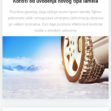
Koristi od uvođenja novog tipa lamela
Površina gazećeg sloja obiluje novim tipom lamela. Njihov
jedinstveni oblik omogućava smanjenu deformaciju blokova
pri velikim brzinama. Ovo daje pozitivne efekte kod kontrole
vozila u zimskim uslovima.