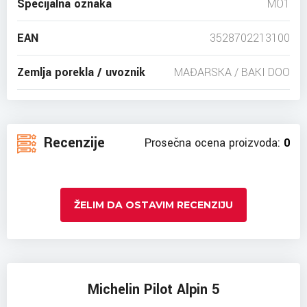
Specijalna oznaka
MO1
EAN
3528702213100
Zemlja porekla / uvoznik
MAĐARSKA / BAKI DOO
Recenzije
Prosečna ocena proizvoda:
0
ŽELIM DA OSTAVIM RECENZIJU
Michelin Pilot Alpin 5