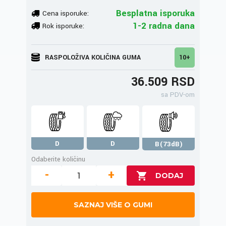
Besplatna isporuka
Cena isporuke:
1-2 radna dana
Rok isporuke:
RASPOLOŽIVA KOLIČINA GUMA
10+
36.509 RSD
sa PDV-om
D
D
B(73dB)
Odaberite količinu
-
+
SAZNAJ VIŠE O GUMI