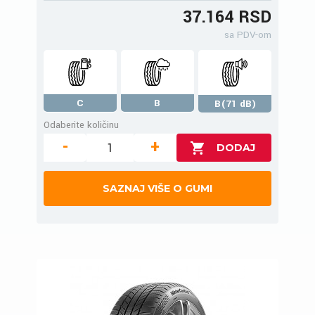
37.164 RSD
sa PDV-om
C
B
B(71 dB)
Odaberite količinu
-
+
SAZNAJ VIŠE O GUMI