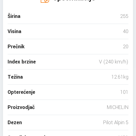
Širina
255
Visina
40
Prečnik
20
Index brzine
V (240 km/h)
Težina
12.61kg
Opterećenje
101
Proizvodjač
MICHELIN
Dezen
Pilot Alpin 5