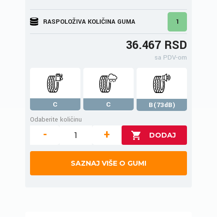
RASPOLOŽIVA KOLIČINA GUMA
1
36.467 RSD
sa PDV-om
C
C
B(73dB)
Odaberite količinu
-
+
SAZNAJ VIŠE O GUMI