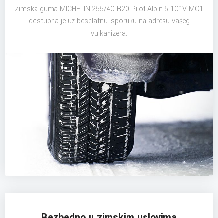
Zimska guma MICHELIN 255/40 R20 Pilot Alpin 5 101V MO1
dostupna je uz besplatnu isporuku na adresu vašeg
vulkanizera.
Bezbedno u zimskim uslovima