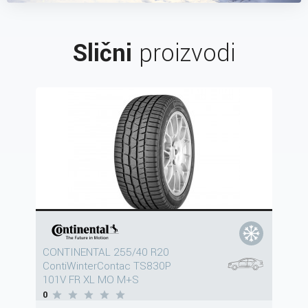
Slični
proizvodi
CONTINENTAL 255/40 R20
ContiWinterContac TS830P
101V FR XL MO M+S
0