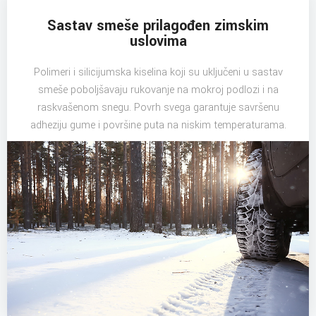
Sastav smeše prilagođen zimskim
uslovima
Polimeri i silicijumska kiselina koji su uključeni u sastav
smeše poboljšavaju rukovanje na mokroj podlozi i na
raskvašenom snegu. Povrh svega garantuje savršenu
adheziju gume i površine puta na niskim temperaturama.