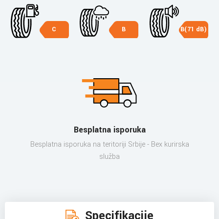
C
B
B(71 dB)
Besplatna isporuka
Besplatna isporuka na teritoriji Srbije - Bex kurirska
služba
Specifikacije