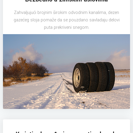
Zahvaljujući brojnim širokim odvodnim kanalima, dezen
gazećeg sloja pomaže da se pouzdano savladaju delovi
puta prekriveni snegom.