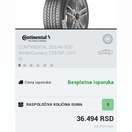
CONTINENTAL 255/40 R20
WinterContact TS870P 101V
XL
0
Besplatna isporuka
Cena isporuke:
RASPOLOŽIVA KOLIČINA GUMA
5
36.494 RSD
sa PDV-om