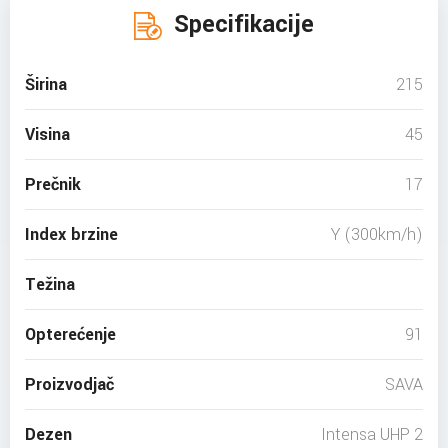
Specifikacije
Širina
215
Visina
45
Prečnik
17
Index brzine
Y (300km/h)
Težina
Opterećenje
91
Proizvodjač
SAVA
Dezen
Intensa UHP 2