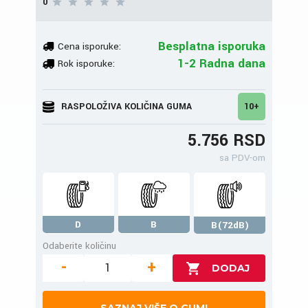
0
Besplatna isporuka
Cena isporuke:
1-2 Radna dana
Rok isporuke:
RASPOLOŽIVA KOLIČINA GUMA
10+
5.756 RSD
sa PDV-om
D
B
B(72dB)
Odaberite količinu
-
+
SAZNAJ VIŠE O GUMI