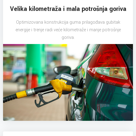
Velika kilometraža i mala potrošnja goriva
Optimizovana konstrukcija guma prilagođava gubitak
energije i trenje radi veće kilometraže i manje potrošnje
goriva.