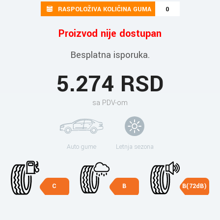
RASPOLOŽIVA KOLIČINA GUMA
0
Proizvod nije dostupan
Besplatna isporuka.
5.274 RSD
sa PDV-om
Auto gume
Letnja sezona
C
B
B(72dB)