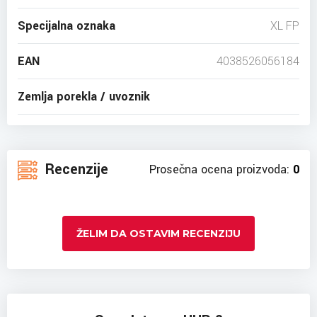
Specijalna oznaka
XL FP
EAN
4038526056184
Zemlja porekla / uvoznik
Recenzije
Prosečna ocena proizvoda:
0
ŽELIM DA OSTAVIM RECENZIJU