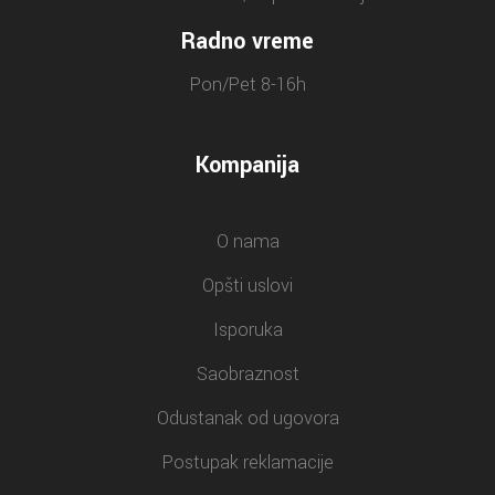
Radno vreme
Pon/Pet 8-16h
Kompanija
O nama
Opšti uslovi
Isporuka
Saobraznost
Odustanak od ugovora
Postupak reklamacije