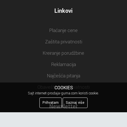
Linkovi
Plaćanje cene
Zaštita privatnosti
Kreiranje porudžbine
Reklamacija
Najčešća pitanja
Obaveštenje o privatnosti
COOKIES
Sajt internet-prodaja-guma.com koristi cookie.
Prihvatam
Saznaj više
Newsletter
Prijavite se na našu mejling listu.