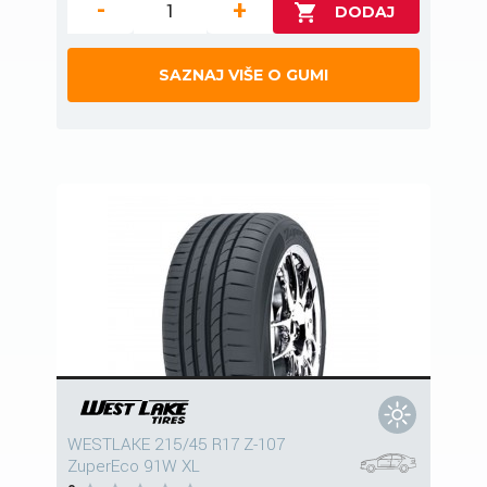
-
+
SAZNAJ VIŠE O GUMI
WESTLAKE 215/45 R17 Z-107
ZuperEco 91W XL