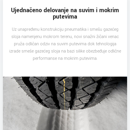
Ujednačeno delovanje na suvim i mokrim
putevima
Uz unapređenu konstrukciju pneumatika i smešu gazećeg
sloja namenjenu mokrom terenu, novi snažni žičani venac
pruža odličan odziv na suvim putevima dok tehnologija
izrade smeše gazećeg sloja na bazi silike obezbeđuje odlične
performanse na mokrim putevima.