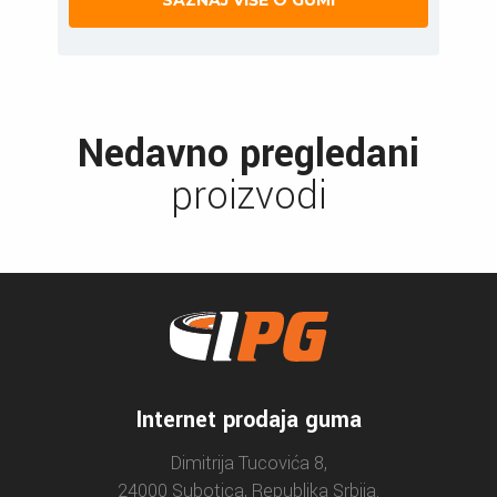
Nedavno pregledani
proizvodi
Internet prodaja guma
Dimitrija Tucovića 8,
24000 Subotica, Republika Srbija.