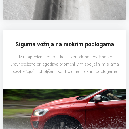
Sigurna vožnja na mokrim podlogama
Uz unapređenu konstrukciju, kontaktna površina se
uravnoteženo prilagođava promenljivim spoljašnjim silama
obezbeđujući poboljšanu kontrolu na mokrim podlogama.