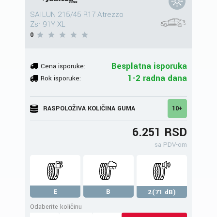
SAILUN 215/45 R17 Atrezzo
Zsr 91Y XL
0
Besplatna isporuka
Cena isporuke:
1-2 radna dana
Rok isporuke:
RASPOLOŽIVA KOLIČINA GUMA
10+
6.251 RSD
sa PDV-om
E
B
2(71 dB)
Odaberite količinu