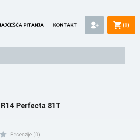
NAJČEŠĆA PITANJA
KONTAKT
(
0
)
 R14 Perfecta 81T
Recenzije (0)