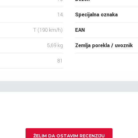
14
Specijalna oznaka
T (190 km/h)
EAN
5,69 kg
Zemlja porekla / uvoznik
81
ŽELIM DA OSTAVIM RECENZIJU