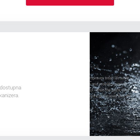
 dostupna
kanizera.