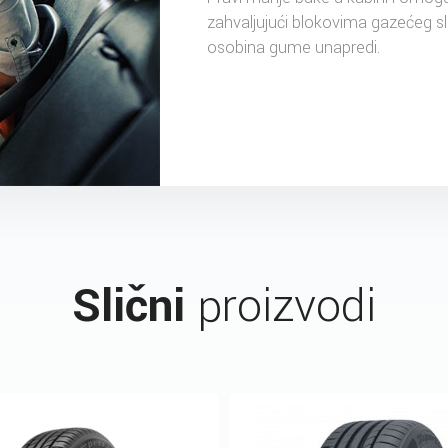
zahvaljujući blokovima gazećeg sl
osobina gume unapredi.
Slični
proizvodi