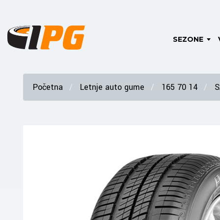
SEZONE
Početna
Letnje auto gume
165 70 14
S