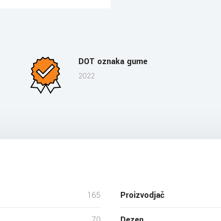
DOT oznaka gume
2022
165
Proizvodjač
70
Dezen