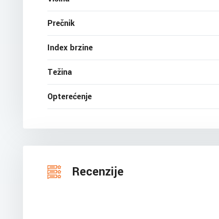
Prečnik
Index brzine
Težina
Opterećenje
Recenzije