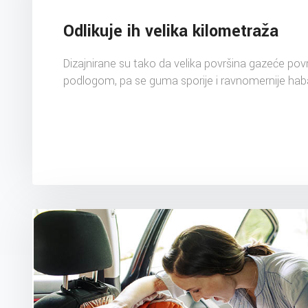
Odlikuje ih velika kilometraža
Dizajnirane su tako da velika površina gazeće pov
podlogom, pa se guma sporije i ravnomernije hab