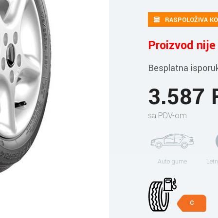
RASPOLOŽIVA KO
Proizvod nij
Besplatna isporu
3.587
sa PDV-om
Auto gume
Letn
C