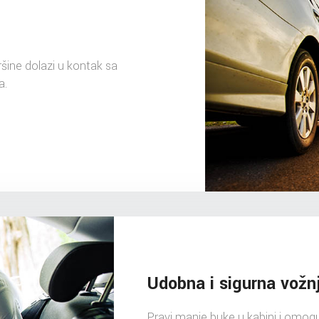
ršine dolazi u kontak sa
a.
Udobna i sigurna vožn
Pravi manje buke u kabini i omogu