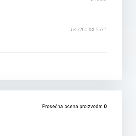
5452000805577
Prosečna ocena proizvoda:
0