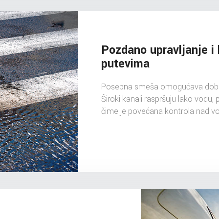
Pozdano upravljanje i 
putevima
Posebna smeša omogućava dobre 
Široki kanali raspršuju lako vod
čime je povećana kontrola nad v