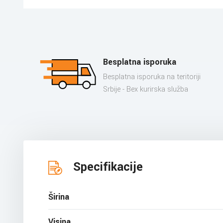
Besplatna isporuka
Besplatna isporuka na teritoriji
Srbije - Bex kurirska služba
Specifikacije
Širina
Visina