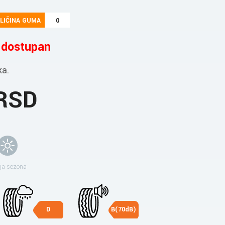
LIČINA GUMA
0
e dostupan
ka.
 RSD
ja sezona
D
B(70dB)