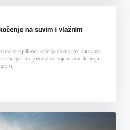
kočenje na suvim i vlažnim
reakcije prilikom kočenja na mokrim putevima.
u, pa smanjuju mogućnost od pojave akvaplaninga
ozilom.