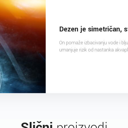
Dezen je simetričan, s
On pomaže izbacivanju vode i blju
umanjuje rizik od nastanka akvapl
Slični
proizvodi