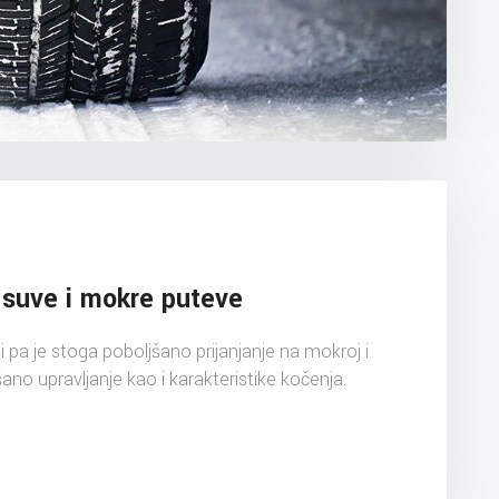
suve i mokre puteve
i pa je stoga poboljšano prijanjanje na mokroj i
šano upravljanje kao i karakteristike kočenja.