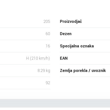
205
Proizvodjač
60
Dezen
16
Specijalna oznaka
H (210 km/h)
EAN
8.29 kg
Zemlja porekla / uvoznik
92