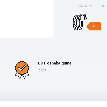
Auto gume
Zim
C
DOT oznaka gume
2023