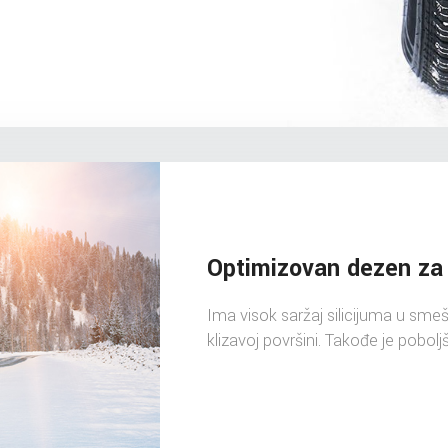
Optimizovan dezen za 
Ima visok saržaj silicijuma u smeš
klizavoj površini. Takođe je pobolj