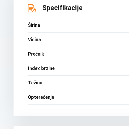
Specifikacije
Širina
Visina
Prečnik
Index brzine
Težina
Opterećenje