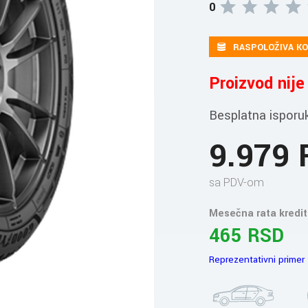
0
RASPOLOŽIVA KO
Proizvod nij
Besplatna isporu
9.979
sa PDV-om
Mesečna rata kredit
465 RSD
Reprezentativni primer