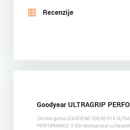
Recenzije
Goodyear ULTRAGRIP PERF
Zimska guma GOODYEAR 205/60 R16 ULTR
PERFORMANCE 3 92H dostupna je uz bespla