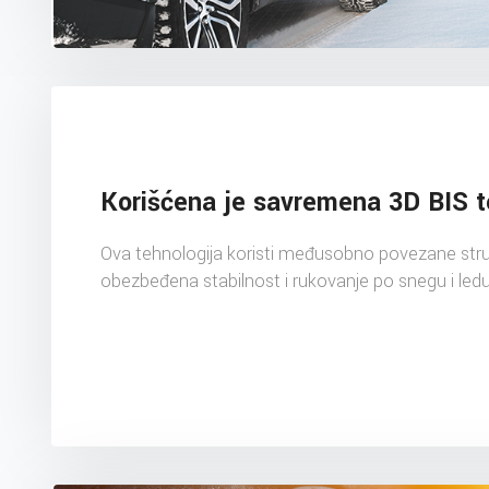
Korišćena je savremena 3D BIS t
Ova tehnologija koristi međusobno povezane struk
obezbeđena stabilnost i rukovanje po snegu i ledu