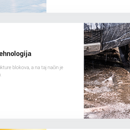
ehnologija
ture blokova, a na taj način je
.