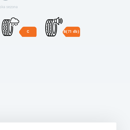
ska sezona
C
B(71 db)