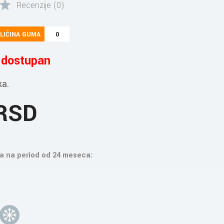
Recenzije (0)
LIČINA GUMA
0
e dostupan
ka.
 RSD
a na period od 24 meseca: