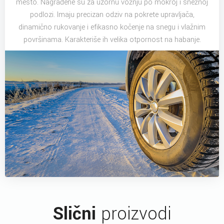
mesto. Nagrađene su za uzornu vožnju po mokroj i snežnoj
podlozi. Imaju precizan odziv na pokrete upravljača,
dinamično rukovanje i efikasno kočenje na snegu i vlažnim
površinama. Karakteriše ih velika otpornost na habanje.
Slični
proizvodi