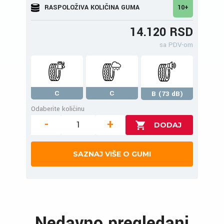
RASPOLOŽIVA KOLIČINA GUMA
10+
14.120 RSD
sa PDV-om
C
C
B (73 dB)
Odaberite količinu
-
+
SAZNAJ VIŠE O GUMI
Nedavno pregledani