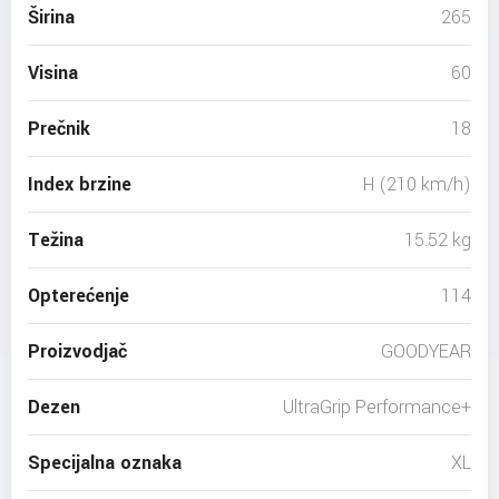
Širina
265
Visina
60
Prečnik
18
Index brzine
H (210 km/h)
Težina
15.52 kg
Opterećenje
114
Proizvodjač
GOODYEAR
Dezen
UltraGrip Performance+
Specijalna oznaka
XL