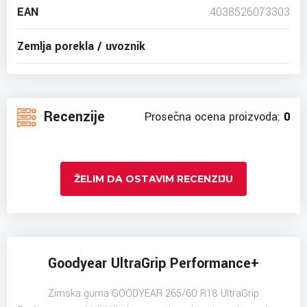
EAN
4038526073303
Zemlja porekla / uvoznik
Recenzije
Prosečna ocena proizvoda:
0
ŽELIM DA OSTAVIM RECENZIJU
Goodyear UltraGrip Performance+
Zimska guma GOODYEAR 265/60 R18 UltraGrip