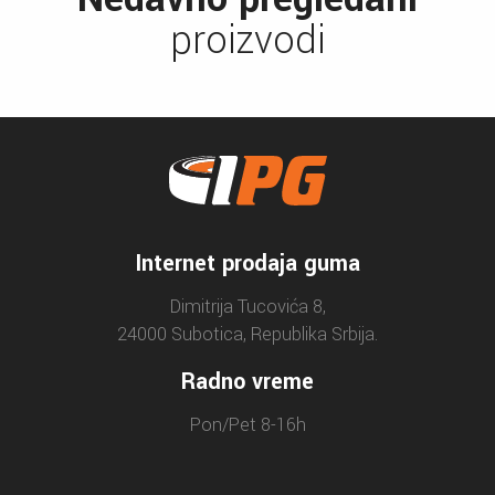
proizvodi
Internet prodaja guma
Dimitrija Tucovića 8,
24000 Subotica, Republika Srbija.
Radno vreme
Pon/Pet 8-16h