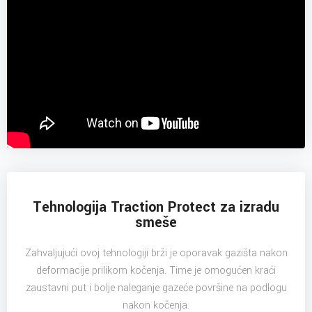
Tehnologija Traction Protect za izradu
smeše
Zahvaljujući ovoj tehnologiji brži je oporavak gazišta nakon
deformacije prilikom kočenja. Time je omogućen kraći
zaustavni put i bolje naleganje gazeće površine na podlogu
nakon kočenja.