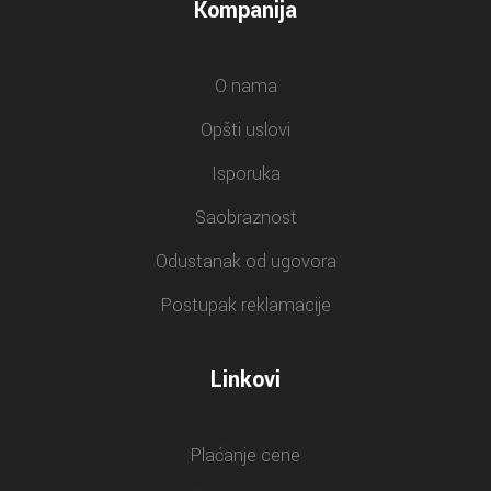
Kompanija
O nama
Opšti uslovi
Isporuka
Saobraznost
Odustanak od ugovora
Postupak reklamacije
Linkovi
Plaćanje cene