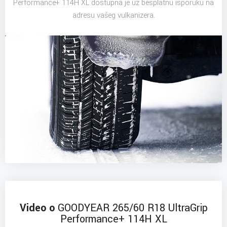
Performance+ 114H XL dostupna je uz besplatnu isporuku na
adresu vašeg vulkanizera.
Video o
GOODYEAR 265/60 R18 UltraGrip
Performance+ 114H XL