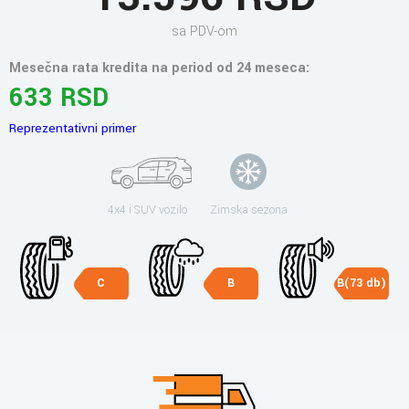
sa PDV-om
Mesečna rata kredita na period od 24 meseca:
633 RSD
Reprezentativni primer
4x4 i SUV vozilo
Zimska sezona
C
B
B(73 db)