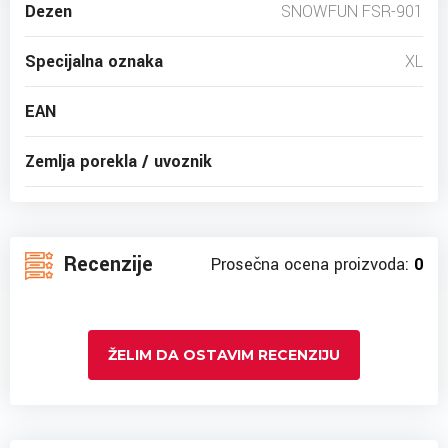
Dezen
SNOWFUN FSR-901
Specijalna oznaka
XL
EAN
Zemlja porekla / uvoznik
Recenzije
Prosečna ocena proizvoda:
0
ŽELIM DA OSTAVIM RECENZIJU