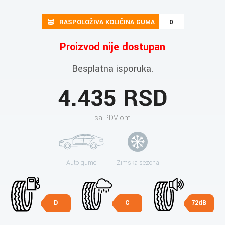
RASPOLOŽIVA KOLIČINA GUMA
0
Proizvod nije dostupan
Besplatna isporuka.
4.435 RSD
sa PDV-om
Auto gume
Zimska sezona
D
C
72dB