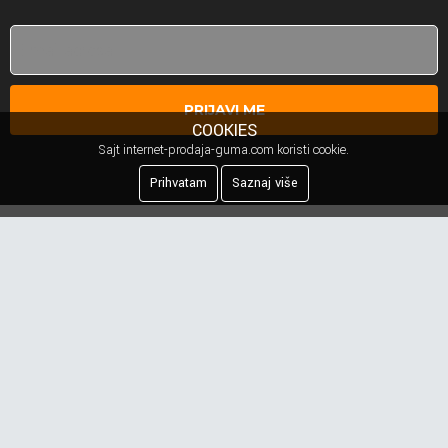
PRIJAVI ME
COOKIES
Sajt internet-prodaja-guma.com koristi cookie.
Prihvatam
Saznaj više