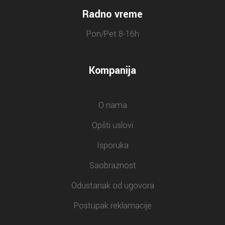
Radno vreme
Pon/Pet 8-16h
Kompanija
O nama
Opšti uslovi
Isporuka
Saobraznost
Odustanak od ugovora
Postupak reklamacije