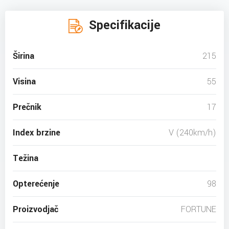
Specifikacije
Širina
215
Visina
55
Prečnik
17
Index brzine
V (240km/h)
Težina
Opterećenje
98
Proizvodjač
FORTUNE