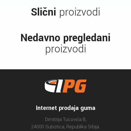
Slični
proizvodi
Nedavno pregledani
proizvodi
Internet prodaja guma
Dimitrija Tucovića 8,
24000 Subotica, Republika Srbija.