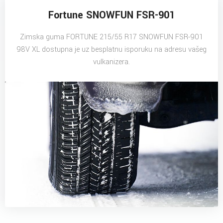
Fortune SNOWFUN FSR-901
Zimska guma FORTUNE 215/55 R17 SNOWFUN FSR-901
98V XL dostupna je uz besplatnu isporuku na adresu vašeg
vulkanizera.