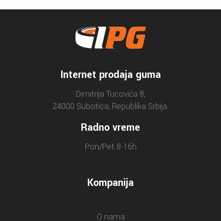
Internet prodaja guma
Dimitrija Tucovića 8,
24000 Subotica, Republika Srbija.
Radno vreme
Pon/Pet 8-16h
Kompanija
O nama