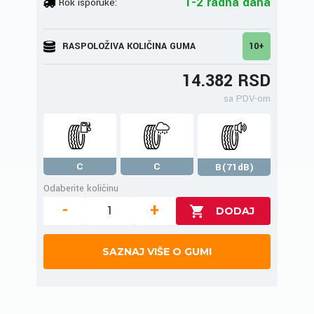
1-2 radna dana
Rok isporuke:
RASPOLOŽIVA KOLIČINA GUMA
10+
14.382 RSD
sa PDV-om
C
C
B(71dB)
Odaberite količinu
-
+
SAZNAJ VIŠE O GUMI