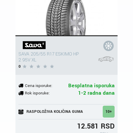
SAVA 205/55 R17 ESKIMO HP
2 95V XL
0
Besplatna isporuka
Cena isporuke:
1-2 radna dana
Rok isporuke:
RASPOLOŽIVA KOLIČINA GUMA
10+
12.581 RSD