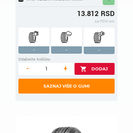
13.812 RSD
sa PDV-om
-
-
-
Odaberite količinu
-
+
SAZNAJ VIŠE O GUMI