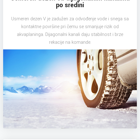
po sredini
Usmeren dezen V je zadužen za odvođenje vode i snega sa
kontaktne površine pri čemu se smanjuje rizik od
akvaplaninga. Dijagonalni kanali daju stabilnost i brze
rekacije na komande.