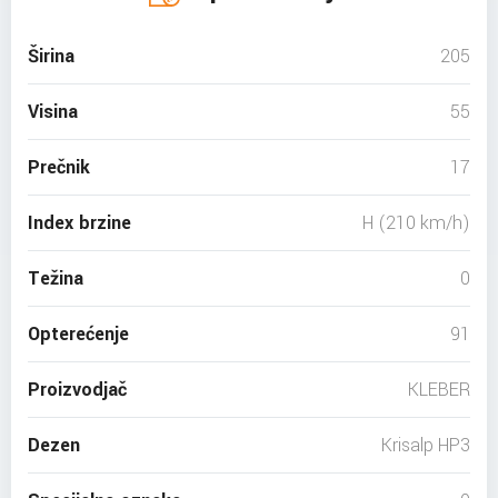
Širina
205
Visina
55
Prečnik
17
Index brzine
H (210 km/h)
Težina
0
Opterećenje
91
Proizvodjač
KLEBER
Dezen
Krisalp HP3