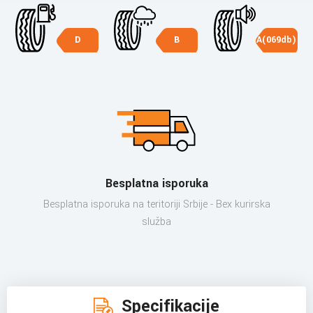
D
B
A(069db)
Besplatna isporuka
Besplatna isporuka na teritoriji Srbije - Bex kurirska
služba
Specifikacije