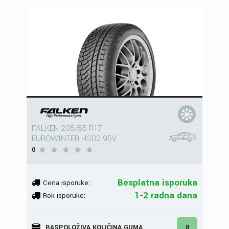
FALKEN 205/55 R17
EUROWINTER HS02 95V
0
Besplatna isporuka
Cena isporuke:
1-2 radna dana
Rok isporuke:
RASPOLOŽIVA KOLIČINA GUMA
8