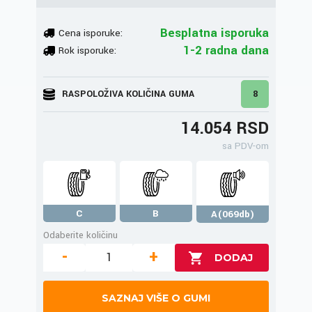
Besplatna isporuka
Cena isporuke:
1-2 radna dana
Rok isporuke:
RASPOLOŽIVA KOLIČINA GUMA
8
14.054 RSD
sa PDV-om
C
B
A(069db)
Odaberite količinu
-
+
SAZNAJ VIŠE O GUMI