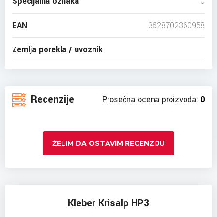
Specijalna oznaka
0
EAN
3528702360958
Zemlja porekla / uvoznik
Recenzije
Prosečna ocena proizvoda:
0
ŽELIM DA OSTAVIM RECENZIJU
Kleber Krisalp HP3