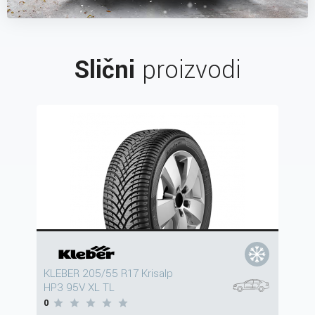
Slični
proizvodi
KLEBER 205/55 R17 Krisalp
HP3 95V XL TL
0