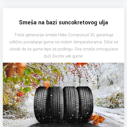
Smeša na bazi suncokretovog ulja
Treća generacija smeše Helio Componud 3G garantuje
odlično ponašanje gume na niskim temperaturama. Stiče se
utisak da se gume lepe za podlogu. Ova smeša omogućava
duži životni vek gume.