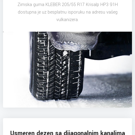
Zimska guma KLEBER 205/55 R17 Krisalp HP3 91H
dostupna je uz besplatnu isporuku na adresu vašeg
vulkanizera.
Usmeren dezen sa dijagonalnim kanalima