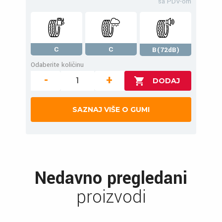
sa PDV-om
C
C
B(72dB)
Odaberite količinu
-
+
SAZNAJ VIŠE O GUMI
Nedavno pregledani
proizvodi