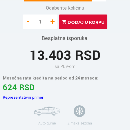
Odaberite količinu
-
+
Besplatna isporuka.
13.403 RSD
sa PDV-om
Mesečna rata kredita na period od 24 meseca:
624 RSD
Reprezentativni primer
Auto gume
Zimska sezona