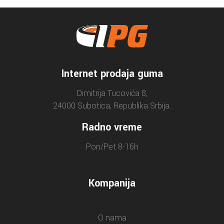
Internet prodaja guma
Dimitrija Tucovića 8,
24000 Subotica, Republika Srbija.
Radno vreme
Pon/Pet 8-16h
Kompanija
O nama