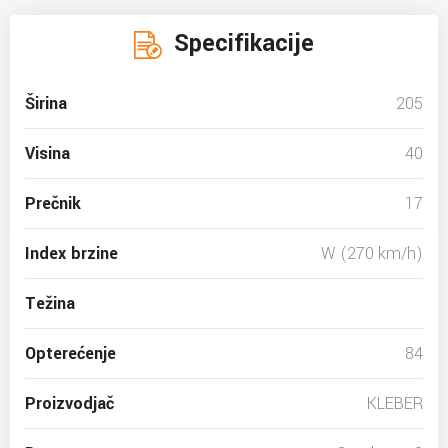
Specifikacije
Širina
205
Visina
40
Prečnik
17
Index brzine
W (270 km/h)
Težina
Opterećenje
84
Proizvodjač
KLEBER