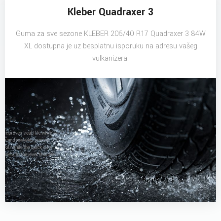
Kleber Quadraxer 3
Guma za sve sezone KLEBER 205/40 R17 Quadraxer 3 84W
XL dostupna je uz besplatnu isporuku na adresu vašeg
vulkanizera.