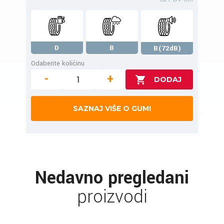
D
B
B(72dB)
Odaberite količinu
-
+
SAZNAJ VIŠE O GUMI
Nedavno pregledani
proizvodi