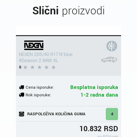
Slični
proizvodi
NEXEN 205/40 R17 N'blue
4Season 2 84W XL
0
Besplatna isporuka
Cena isporuke:
1-2 radna dana
Rok isporuke:
RASPOLOŽIVA KOLIČINA GUMA
4
10.832 RSD
sa PDV-om