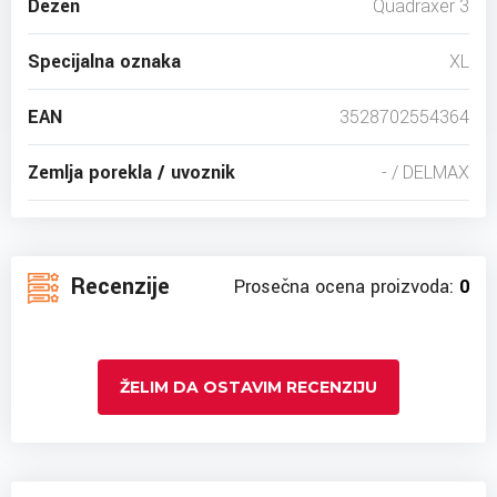
Dezen
Quadraxer 3
Specijalna oznaka
XL
EAN
3528702554364
Zemlja porekla / uvoznik
- / DELMAX
Recenzije
Prosečna ocena proizvoda:
0
ŽELIM DA OSTAVIM RECENZIJU