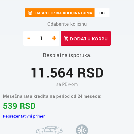
RASPOLOŽIVA KOLIČINA GUMA
10+
Odaberite količinu
-
+
Besplatna isporuka.
11.564 RSD
sa PDV-om
Mesečna rata kredita na period od 24 meseca:
539 RSD
Reprezentativni primer