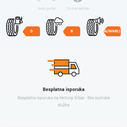
Auto gume
Za sve sezone
D
B
A(069db)
Besplatna isporuka
Besplatna isporuka na teritoriji Srbije - Bex kurirska
služba