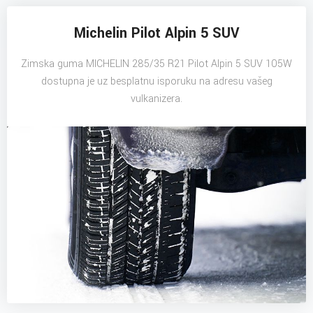
Michelin Pilot Alpin 5 SUV
Zimska guma MICHELIN 285/35 R21 Pilot Alpin 5 SUV 105W
dostupna je uz besplatnu isporuku na adresu vašeg
vulkanizera.