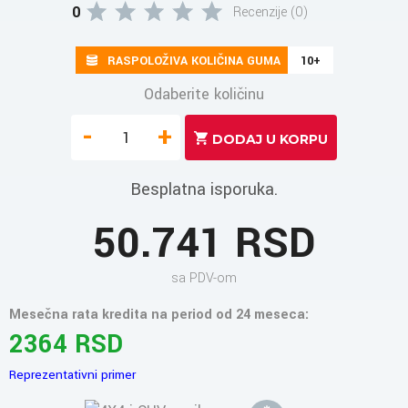
0
Recenzije (0)
RASPOLOŽIVA KOLIČINA GUMA
10+
Odaberite količinu
-
+
Besplatna isporuka.
50.741 RSD
sa PDV-om
Mesečna rata kredita na period od 24 meseca:
2364 RSD
Reprezentativni primer