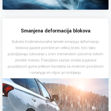
Smanjena deformacija blokova
Duboke trodimenzionalne lamele smanjuju deformaciju
blokova gazeće površine pri velikoj brzini. Isto tako
poboljšavaju rukovanje u svim vremenskim uslovima tokom
zimskih meseci. Poboljšani sastav smeše pojačava
pouzdanost gume prilikom kontakta sa mokrom površinom
i smanjuje im otpor pri kotrljanju.