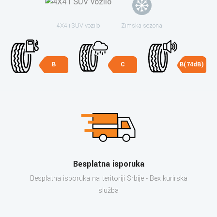
4X4 i SUV vozilo
Zimska sezona
B
C
B(74dB)
Besplatna isporuka
Besplatna isporuka na teritoriji Srbije - Bex kurirska
služba