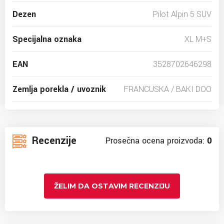
Dezen
Pilot Alpin 5 SUV
Specijalna oznaka
XL M+S
EAN
3528702646298
Zemlja porekla / uvoznik
FRANCUSKA / BAKI DOO
Recenzije
Prosečna ocena proizvoda:
0
ŽELIM DA OSTAVIM RECENZIJU