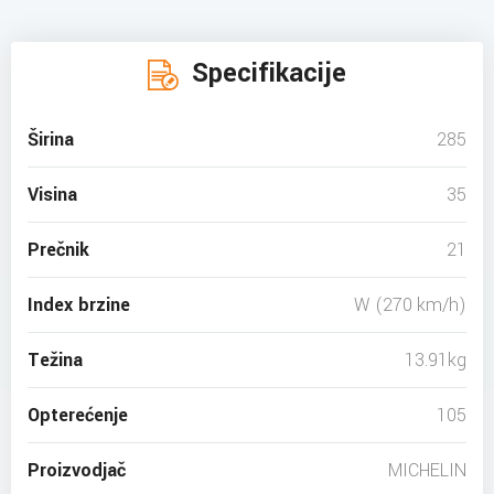
Specifikacije
Širina
285
Visina
35
Prečnik
21
Index brzine
W (270 km/h)
Težina
13.91kg
Opterećenje
105
Proizvodjač
MICHELIN