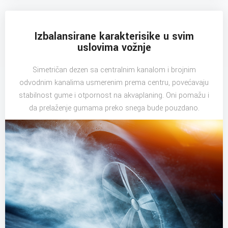
Izbalansirane karakterisike u svim
uslovima vožnje
Simetričan dezen sa centralnim kanalom i brojnim
odvodnim kanalima usmerenim prema centru, povećavaju
stabilnost gume i otpornost na akvaplaning. Oni pomažu i
da prelaženje gumama preko snega bude pouzdano.