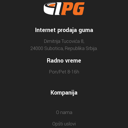
Internet prodaja guma
Dimitrija Tucovića 8,
24000 Subotica, Republika Srbija.
Radno vreme
Pon/Pet 8-16h
Kompanija
O nama
Opšti uslovi