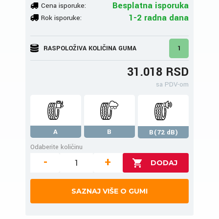
Besplatna isporuka
Cena isporuke:
1-2 radna dana
Rok isporuke:
RASPOLOŽIVA KOLIČINA GUMA
1
31.018 RSD
sa PDV-om
A
B
B(72 dB)
Odaberite količinu
-
+
SAZNAJ VIŠE O GUMI