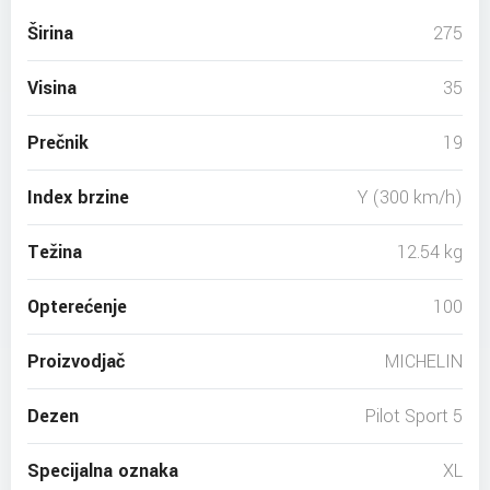
Širina
275
Visina
35
Prečnik
19
Index brzine
Y (300 km/h)
Težina
12.54 kg
Opterećenje
100
Proizvodjač
MICHELIN
Dezen
Pilot Sport 5
Specijalna oznaka
XL