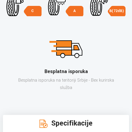
C
A
B(72dB)
Besplatna isporuka
Besplatna isporuka na teritoriji Srbije - Bex kurirska
služba
Specifikacije