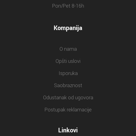
Pon/Pet 8-16h
Kompanija
O nama
Opšti uslovi
Isporuka
Saobraznost
Odustanak od ugovora
Postupak reklamacije
Linkovi