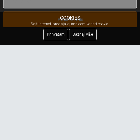
COOKIES
PRIJAVI ME
Sajt internet-prodaja-guma.com koristi cookie.
Prihvatam
Saznaj više