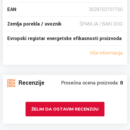
EAN
3528702707760
Zemlja porekla / uvoznik
ŠPANIJA / BAKI DOO
Evropski registar energetske efikasnosti proizvoda
Više informacija
Recenzije
Prosečna ocena proizvoda:
0
ŽELIM DA OSTAVIM RECENZIJU