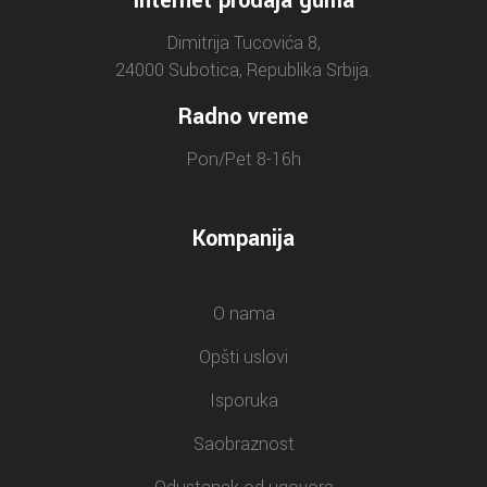
Internet prodaja guma
Dimitrija Tucovića 8,
24000 Subotica, Republika Srbija.
Radno vreme
Pon/Pet 8-16h
Kompanija
O nama
Opšti uslovi
Isporuka
Saobraznost