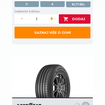
C
A
B(71db)
Odaberite količinu
-
+
SAZNAJ VIŠE O GUMI