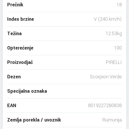
Prečnik
18
Index brzine
V (240 km/h)
Težina
12.53kg
Opterećenje
100
Proizvodjač
PIRELLI
Dezen
Scorpion Verde
Specijalna oznaka
EAN
8019227280838
Zemlja porekla / uvoznik
Rumunija