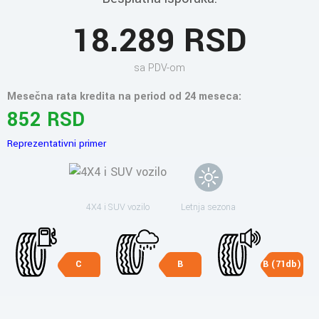
18.289 RSD
sa PDV-om
Mesečna rata kredita na period od 24 meseca:
852 RSD
Reprezentativni primer
4X4 i SUV vozilo
Letnja sezona
C
B
B (71db)