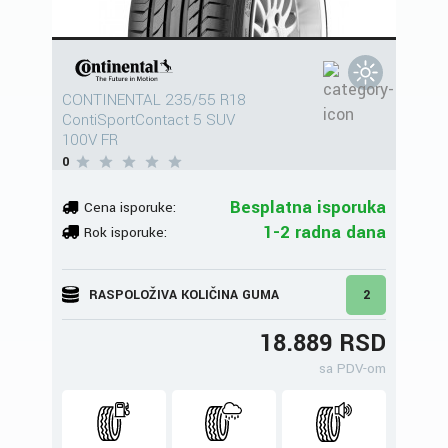
CONTINENTAL 235/55 R18
ContiSportContact 5 SUV
100V FR
0
Besplatna isporuka
Cena isporuke:
1-2 radna dana
Rok isporuke:
RASPOLOŽIVA KOLIČINA GUMA
2
18.889 RSD
sa PDV-om