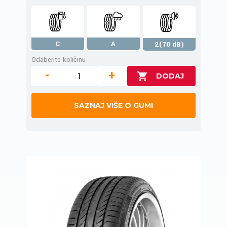
C
A
2(70 dB)
Odaberite količinu
-
+
SAZNAJ VIŠE O GUMI