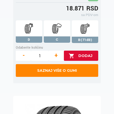
18.871 RSD
sa PDV-om
D
C
B(71dB)
Odaberite količinu
-
+
SAZNAJ VIŠE O GUMI