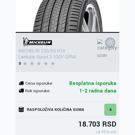
MICHELIN 235/55 R18
Latitude Sport 3 100V GRNX
0
Besplatna isporuka
Cena isporuke:
1-2 radna dana
Rok isporuke:
RASPOLOŽIVA KOLIČINA GUMA
4
18.703 RSD
sa PDV-om