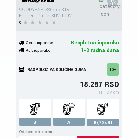
GOODYEAR 235/55 R18
Efficient Grip 2 SUV 100V
0
Besplatna isporuka
Cena isporuke:
1-2 radna dana
Rok isporuke:
RASPOLOŽIVA KOLIČINA GUMA
10+
18.287 RSD
sa PDV-om
B
A
B(70 dB)
Odaberite količinu