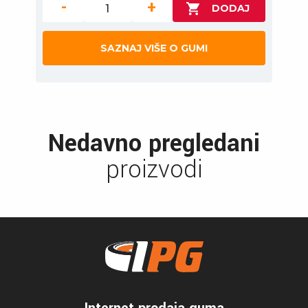
-
+
SAZNAJ VIŠE O GUMI
Nedavno pregledani
proizvodi