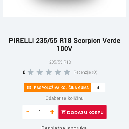
PIRELLI 235/55 R18 Scorpion Verde
100V
235/55 R18
0
Recenzije (0)
RASPOLOŽIVA KOLIČINA GUMA
4
Odaberite količinu
-
+
Besplatna isporuka.