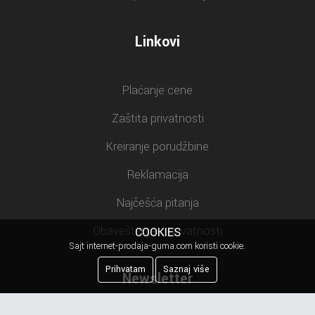
Linkovi
Plaćanje cene
Zaštita privatnosti
Kreiranje porudžbine
Reklamacija
Najčešća pitanja
Obaveštenje o privatnosti
COOKIES
Sajt internet-prodaja-guma.com koristi cookie.
Prihvatam
Saznaj više
Newsletter