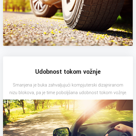
Udobnost tokom vožnje
Smanjena je buka zahvaljujući kompjuterski dizajniranom
nizu blokova, pa je time poboljšana udobnost tokom vožnje.