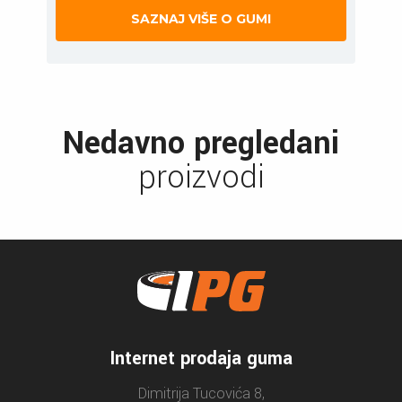
SAZNAJ VIŠE O GUMI
Nedavno pregledani
proizvodi
Internet prodaja guma
Dimitrija Tucovića 8,