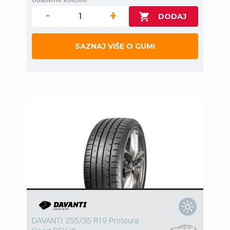
-
+
SAZNAJ VIŠE O GUMI
DAVANTI 255/35 R19 Protoura