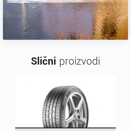
Slični
proizvodi