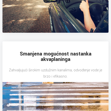
Smanjena mogućnost nastanka
akvaplaninga
Zahvaljujući širokim uzdužnim kanalima, odvođenje vode je
brzo i efikasno.