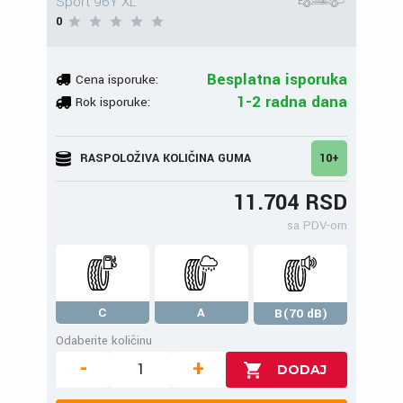
Sport 96Y XL
0
Besplatna isporuka
Cena isporuke:
1-2 radna dana
Rok isporuke:
RASPOLOŽIVA KOLIČINA GUMA
10+
11.704 RSD
sa PDV-om
C
A
B(70 dB)
Odaberite količinu
-
+