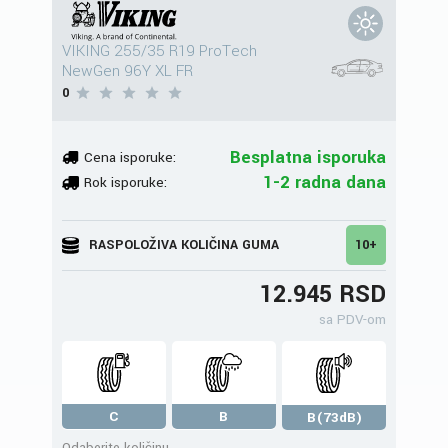
VIKING 255/35 R19 ProTech
NewGen 96Y XL FR
0
Besplatna isporuka
Cena isporuke:
1-2 radna dana
Rok isporuke:
RASPOLOŽIVA KOLIČINA GUMA
10+
12.945 RSD
sa PDV-om
C
B
B(73dB)
Odaberite količinu