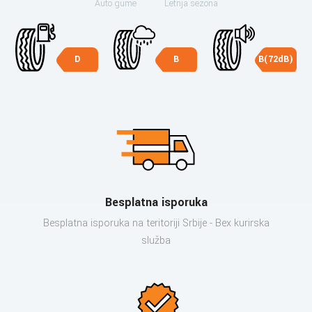
Auto gume
Letnja sezona
D
B
B(72dB)
Besplatna isporuka
Besplatna isporuka na teritoriji Srbije - Bex kurirska
služba