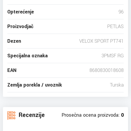
Opterećenje
96
Proizvodjač
PETLAS
Dezen
VELOX SPORT PT741
Specijalna oznaka
3PMSF RG
EAN
8680830018608
Zemlja porekla / uvoznik
Turska
Recenzije
Prosečna ocena proizvoda:
0