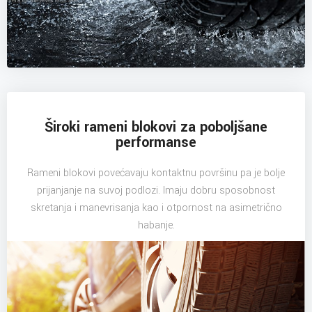
Široki rameni blokovi za poboljšane
performanse
Rameni blokovi povećavaju kontaktnu površinu pa je bolje
prijanjanje na suvoj podlozi. Imaju dobru sposobnost
skretanja i manevrisanja kao i otpornost na asimetrično
habanje.