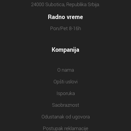
24000 Subotica, Republika Srbija.
Radno vreme
Pon/Pet 8-16h
Kompanija
O nama
Opšti uslovi
Isporuka
Saobraznost
Odustanak od ugovora
Postupak reklamacije