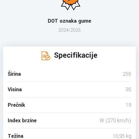
DOT oznaka gume
2024/2025
Specifikacije
Širina
255
Visina
35
Prečnik
19
Index brzine
W (270 km/h)
Težina
10,95 kg