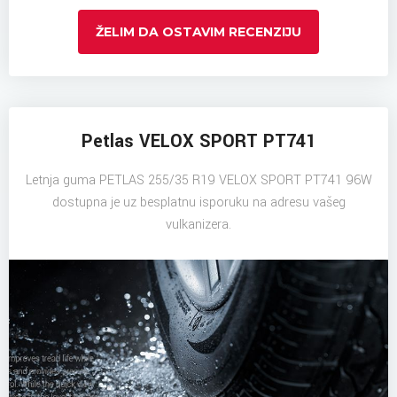
ŽELIM DA OSTAVIM RECENZIJU
Petlas VELOX SPORT PT741
Letnja guma PETLAS 255/35 R19 VELOX SPORT PT741 96W
dostupna je uz besplatnu isporuku na adresu vašeg
vulkanizera.