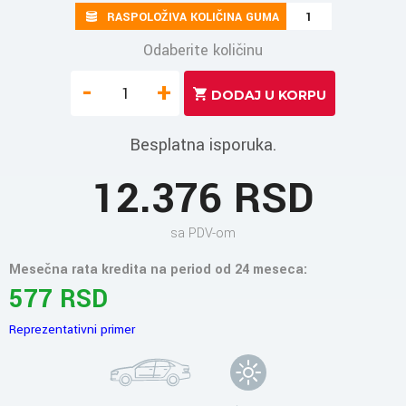
RASPOLOŽIVA KOLIČINA GUMA
1
Odaberite količinu
-
+
Besplatna isporuka.
12.376 RSD
sa PDV-om
Mesečna rata kredita na period od 24 meseca:
577 RSD
Reprezentativni primer