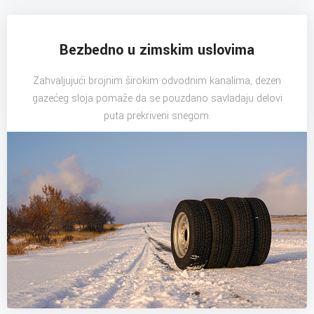
Bezbedno u zimskim uslovima
Zahvaljujući brojnim širokim odvodnim kanalima, dezen
gazećeg sloja pomaže da se pouzdano savladaju delovi
puta prekriveni snegom.