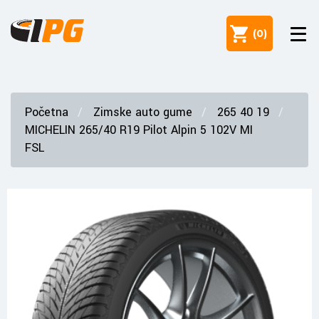
(
0
)
Početna
Zimske auto gume
265 40 19
MICHELIN 265/40 R19 Pilot Alpin 5 102V MI
FSL