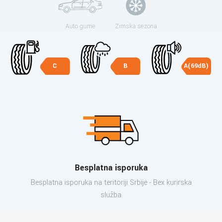
Auto gume
Zimska sezona
C
B
A(69dB)
Besplatna isporuka
Besplatna isporuka na teritoriji Srbije - Bex kurirska
služba