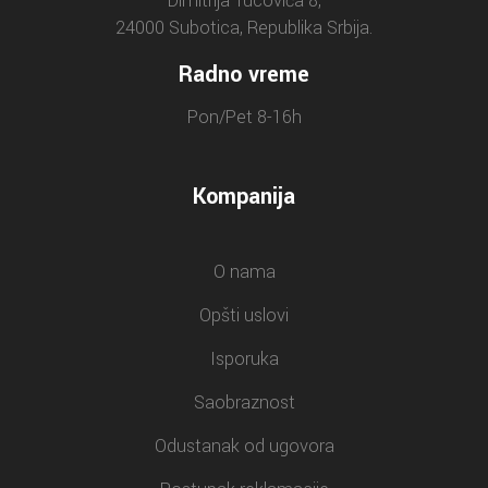
Dimitrija Tucovića 8,
24000 Subotica, Republika Srbija.
Radno vreme
Pon/Pet 8-16h
Kompanija
O nama
Opšti uslovi
Isporuka
Saobraznost
Odustanak od ugovora