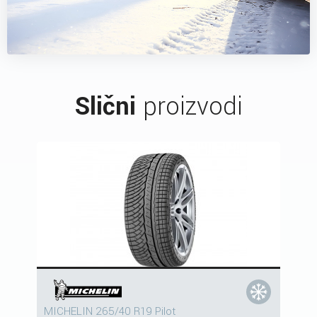
Slični
proizvodi
MICHELIN 265/40 R19 Pilot