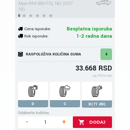
Alpin PA4 98V FSL NO (DOT
18)
0
Besplatna isporuka
Cena isporuke:
1-2 radna dana
Rok isporuke:
RASPOLOŽIVA KOLIČINA GUMA
4
33.668 RSD
sa PDV-om
D
C
B(71 dB)
Odaberite količinu
-
+