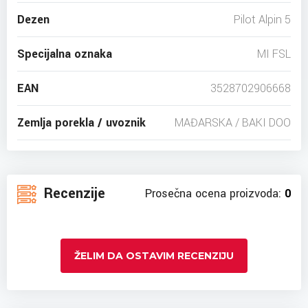
Dezen
Pilot Alpin 5
Specijalna oznaka
MI FSL
EAN
3528702906668
Zemlja porekla / uvoznik
MAĐARSKA / BAKI DOO
Recenzije
Prosečna ocena proizvoda:
0
ŽELIM DA OSTAVIM RECENZIJU