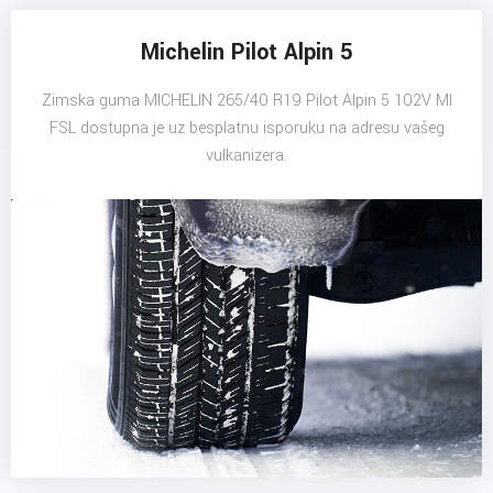
Michelin Pilot Alpin 5
Zimska guma MICHELIN 265/40 R19 Pilot Alpin 5 102V MI
FSL dostupna je uz besplatnu isporuku na adresu vašeg
vulkanizera.