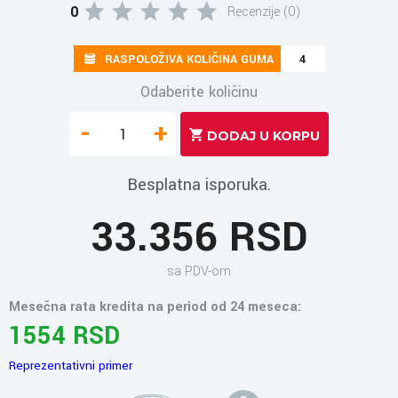
0
Recenzije (0)
RASPOLOŽIVA KOLIČINA GUMA
4
Odaberite količinu
-
+
Besplatna isporuka.
33.356 RSD
sa PDV-om
Mesečna rata kredita na period od 24 meseca:
1554 RSD
Reprezentativni primer