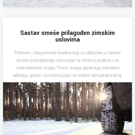
Sastav smeše prilagođen zimskim
uslovima
Polimeri i silicijumska kiselina koji su uključeni u sastav
smeše poboljšavaju rukovanje na mokroj podlozi i na
raskvašenom snegu. Povrh svega garantuje savršenu
adheziju gume i površine puta na niskim temperaturama.