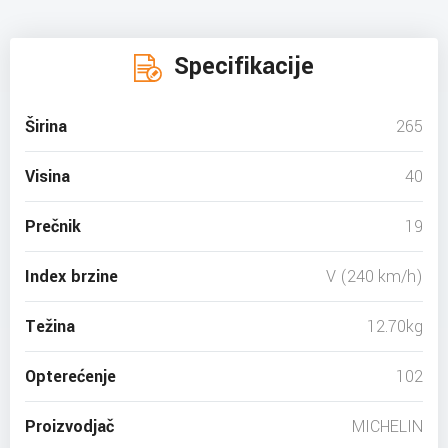
Specifikacije
Širina
265
Visina
40
Prečnik
19
Index brzine
V (240 km/h)
Težina
12.70kg
Opterećenje
102
Proizvodjač
MICHELIN