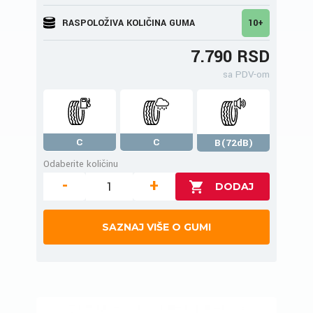
RASPOLOŽIVA KOLIČINA GUMA
10+
7.790 RSD
sa PDV-om
C
C
B(72dB)
Odaberite količinu
-
+
SAZNAJ VIŠE O GUMI