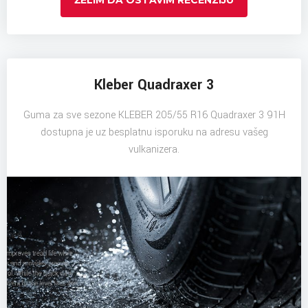
Kleber Quadraxer 3
Guma za sve sezone KLEBER 205/55 R16 Quadraxer 3 91H
dostupna je uz besplatnu isporuku na adresu vašeg
vulkanizera.