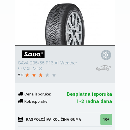
SAVA 205/55 R16 All Weather
94V XL M+S
2.3
Besplatna isporuka
Cena isporuke:
1-2 radna dana
Rok isporuke:
RASPOLOŽIVA KOLIČINA GUMA
10+