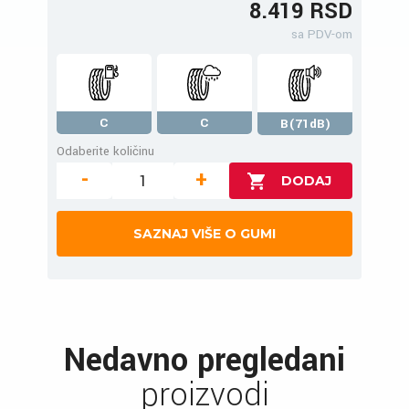
8.419 RSD
sa PDV-om
C
C
B(71dB)
Odaberite količinu
-
+
SAZNAJ VIŠE O GUMI
Nedavno pregledani
proizvodi