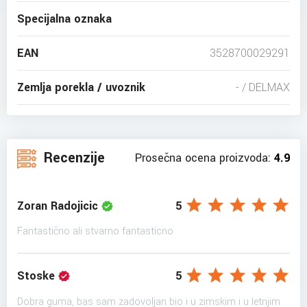
Specijalna oznaka
EAN
3528700029291
Zemlja porekla / uvoznik
- / DELMAX
Recenzije
Prosečna ocena proizvoda:
4.9
Zoran Radojicic
5
Fantastično ali stvarno fantasticno
Stoske
5
Dobra guma, bas sam zadovoljan bio i u zimskim i u letnjim