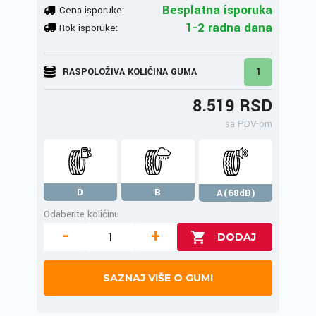
Besplatna isporuka
Cena isporuke:
1-2 radna dana
Rok isporuke:
RASPOLOŽIVA KOLIČINA GUMA
1
8.519 RSD
sa PDV-om
D
B
A(68dB)
Odaberite količinu
-
+
SAZNAJ VIŠE O GUMI