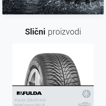
Slični
proizvodi
FULDA 205/55 R16
MultiControl 94V XL