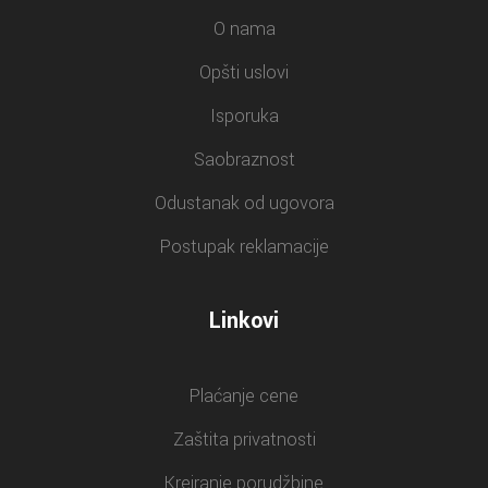
O nama
Opšti uslovi
Isporuka
Saobraznost
Odustanak od ugovora
Postupak reklamacije
Linkovi
Plaćanje cene
Zaštita privatnosti
Kreiranje porudžbine