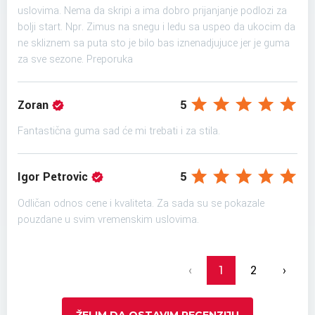
uslovima. Nema da skripi a ima dobro prijanjanje podlozi za
bolji start. Npr. Zimus na snegu i ledu sa uspeo da ukocim da
ne skliznem sa puta sto je bilo bas iznenadjujuce jer je guma
za sve sezone. Preporuka
Zoran
5
Fantastična guma sad će mi trebati i za stila.
Igor Petrovic
5
Odličan odnos cene i kvaliteta. Za sada su se pokazale
pouzdane u svim vremenskim uslovima.
‹
1
2
›
ŽELIM DA OSTAVIM RECENZIJU