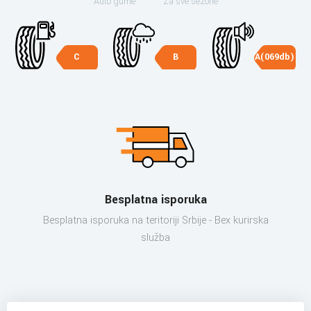
Auto gume
Za sve sezone
C
B
A(069db)
Besplatna isporuka
Besplatna isporuka na teritoriji Srbije - Bex kurirska
služba