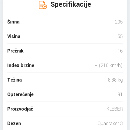
Specifikacije
Širina
205
Visina
55
Prečnik
16
Index brzine
H (210 km/h)
Težina
8.88 kg
Opterećenje
91
Proizvodjač
KLEBER
Dezen
Quadraxer 3