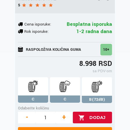
5
Besplatna isporuka
Cena isporuke:
1-2 radna dana
Rok isporuke:
RASPOLOŽIVA KOLIČINA GUMA
10+
8.998 RSD
sa PDV-om
C
C
B(72dB)
Odaberite količinu
-
+