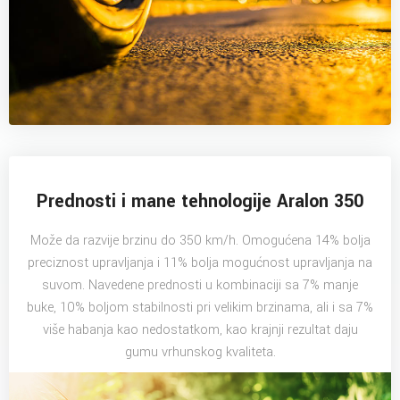
Prednosti i mane tehnologije Aralon 350
Može da razvije brzinu do 350 km/h. Omogućena 14% bolja
preciznost upravljanja i 11% bolja mogućnost upravljanja na
suvom. Navedene prednosti u kombinaciji sa 7% manje
buke, 10% boljom stabilnosti pri velikim brzinama, ali i sa 7%
više habanja kao nedostatkom, kao krajnji rezultat daju
gumu vrhunskog kvaliteta.