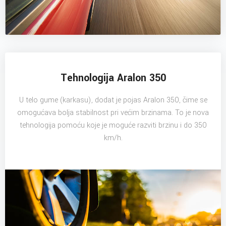
Tehnologija Aralon 350
U telo gume (karkasu), dodat je pojas Aralon 350, čime se
omogućava bolja stabilnost pri većim brzinama. To je nova
tehnologija pomoću koje je moguće razviti brzinu i do 350
km/h.