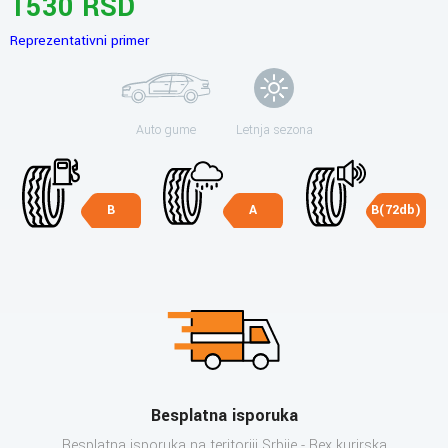
1530 RSD
Reprezentativni primer
Auto gume
Letnja sezona
B
A
B(72db)
Besplatna isporuka
Besplatna isporuka na teritoriji Srbije - Bex kurirska