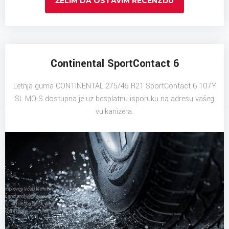
ŽELIM DA OSTAVIM RECENZIJU
Continental SportContact 6
Letnja guma CONTINENTAL 275/45 R21 SportContact 6 107Y
SL MO-S dostupna je uz besplatnu isporuku na adresu vašeg
vulkanizera.