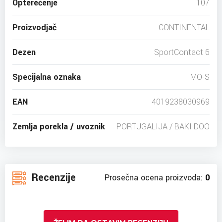
Opterećenje
107
Proizvodjač
CONTINENTAL
Dezen
SportContact 6
Specijalna oznaka
MO-S
EAN
4019238030969
Zemlja porekla / uvoznik
PORTUGALIJA / BAKI DOO
Recenzije
Prosečna ocena proizvoda:
0