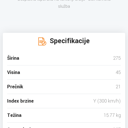
služba
Specifikacije
Širina
275
Visina
45
Prečnik
21
Index brzine
Y (300 km/h)
Težina
15.77 kg