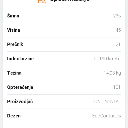
Širina
235
Visina
45
Prečnik
21
Index brzine
T (190 km/h)
Težina
14,93 kg
Opterećenje
101
Proizvodjač
CONTINENTAL
Dezen
EcoContact 6