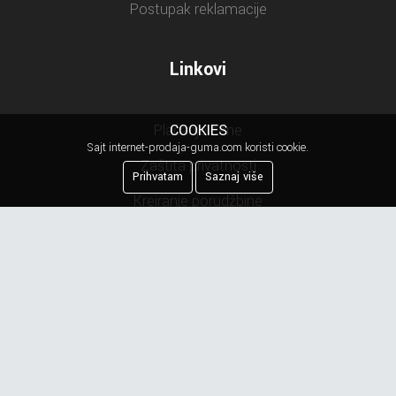
Postupak reklamacije
Linkovi
COOKIES
Plaćanje cene
Sajt internet-prodaja-guma.com koristi cookie.
Zaštita privatnosti
Prihvatam
Saznaj više
Kreiranje porudžbine
Reklamacija
Najčešća pitanja
Obaveštenje o privatnosti
Newsletter