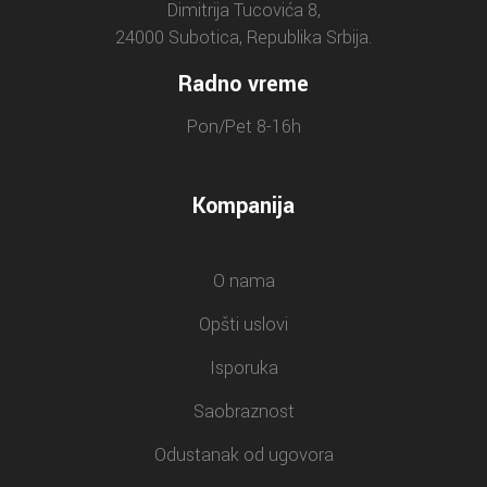
Dimitrija Tucovića 8,
24000 Subotica, Republika Srbija.
Radno vreme
Pon/Pet 8-16h
Kompanija
O nama
Opšti uslovi
Isporuka
Saobraznost
Odustanak od ugovora