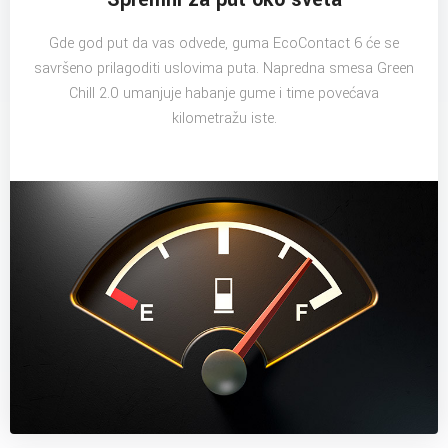
Gde god put da vas odvede, guma EcoContact 6 će se
savršeno prilagoditi uslovima puta. Napredna smesa Green
Chill 2.0 umanjuje habanje gume i time povećava
kilometražu iste.