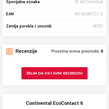
Specijalna oznaka
XL AO ContiSeal
EAN
4019238072112
Zemlja porekla / uvoznik
HEFEI
Recenzije
Prosečna ocena proizvoda:
0
ŽELIM DA OSTAVIM RECENZIJU
Continental EcoContact 6