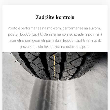
Zadržite kontrolu
Postoje performanse na mokrom, performanse na suvom, i
postoji EcoContact 6. Sa šarama koje su izrađene po meri i
asimetričnom geometrijom rebra, EcoContact 6 vam uvek
pruža kontrolu bez obzira na uslove na putu.