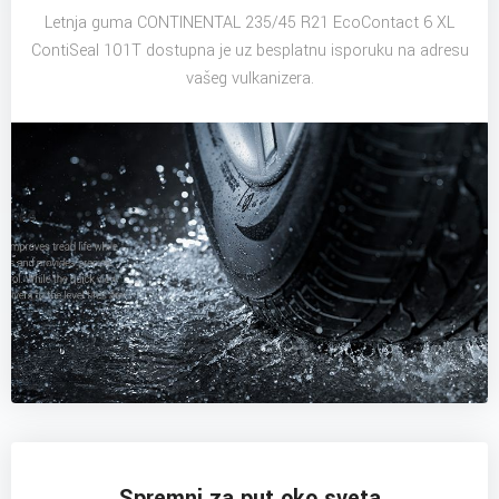
Letnja guma CONTINENTAL 235/45 R21 EcoContact 6 XL
ContiSeal 101T dostupna je uz besplatnu isporuku na adresu
vašeg vulkanizera.
Spremni za put oko sveta