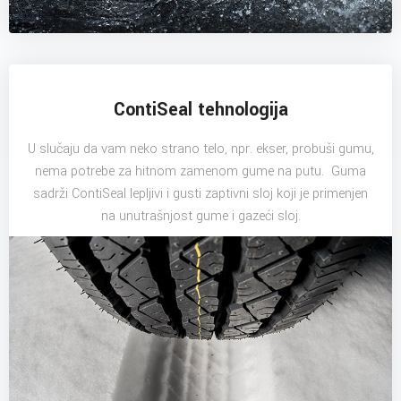
ContiSeal tehnologija
U slučaju da vam neko strano telo, npr. ekser, probuši gumu,
nema potrebe za hitnom zamenom gume na putu. Guma
sadrži ContiSeal lepljivi i gusti zaptivni sloj koji je primenjen
na unutrašnjost gume i gazeći sloj.