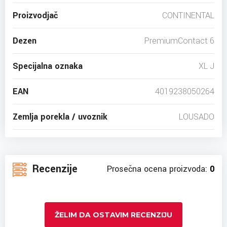
Proizvodjač
CONTINENTAL
Dezen
PremiumContact 6
Specijalna oznaka
XL J
EAN
4019238050264
Zemlja porekla / uvoznik
LOUSADO
Recenzije
Prosečna ocena proizvoda:
0
ŽELIM DA OSTAVIM RECENZIJU