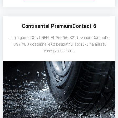
Continental PremiumContact 6
Letnja guma CONTINENTAL 255/50 R21 PremiumContact 6
109Y XL J dostupna je uz besplatnu isporuku na adresu
vašeg vulkanizera.