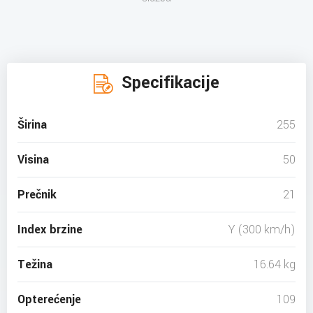
Specifikacije
Širina
255
Visina
50
Prečnik
21
Index brzine
Y (300 km/h)
Težina
16.64 kg
Opterećenje
109