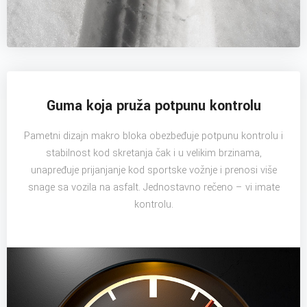
Guma koja pruža potpunu kontrolu
Pametni dizajn makro bloka obezbeđuje potpunu kontrolu i
stabilnost kod skretanja čak i u velikim brzinama,
unapređuje prijanjanje kod sportske vožnje i prenosi više
snage sa vozila na asfalt. Jednostavno rečeno – vi imate
kontrolu.