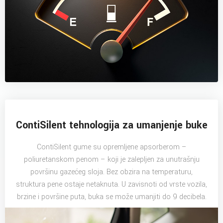
ContiSilent tehnologija za umanjenje buke
ContiSilent gume su opremljene apsorberom –
poliuretanskom penom – koji je zalepljen za unutrašnju
površinu gazećeg sloja. Bez obzira na temperaturu,
struktura pene ostaje netaknuta. U zavisnoti od vrste vozila,
brzine i površine puta, buka se može umanjiti do 9 decibela.