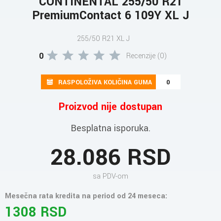
CONTINENTAL 255/50 R21
PremiumContact 6 109Y XL J
255/50 R21 XL J
0
Recenzije (0)
RASPOLOŽIVA KOLIČINA GUMA
0
Proizvod nije dostupan
Besplatna isporuka.
28.086 RSD
sa PDV-om
Mesečna rata kredita na period od 24 meseca:
1308 RSD