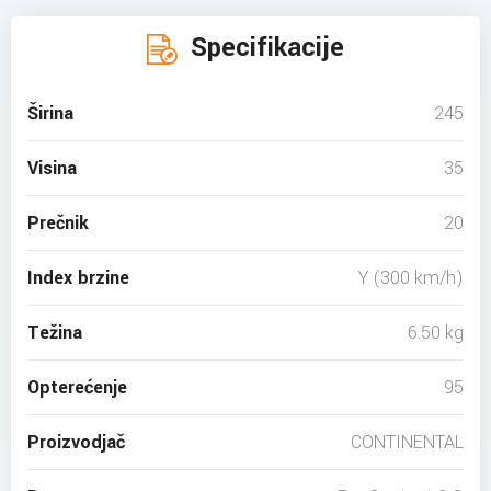
Specifikacije
Širina
245
Visina
35
Prečnik
20
Index brzine
Y (300 km/h)
Težina
6.50 kg
Opterećenje
95
Proizvodjač
CONTINENTAL