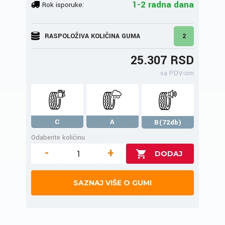
1-2 radna dana
Rok isporuke:
RASPOLOŽIVA KOLIČINA GUMA
2
25.307 RSD
sa PDV-om
C
A
B(72db)
Odaberite količinu
-
+
SAZNAJ VIŠE O GUMI