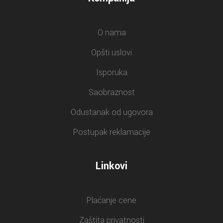
O nama
Opšti uslovi
Isporuka
Saobraznost
Odustanak od ugovora
Postupak reklamacije
Linkovi
Plaćanje cene
Zaštita privatnosti