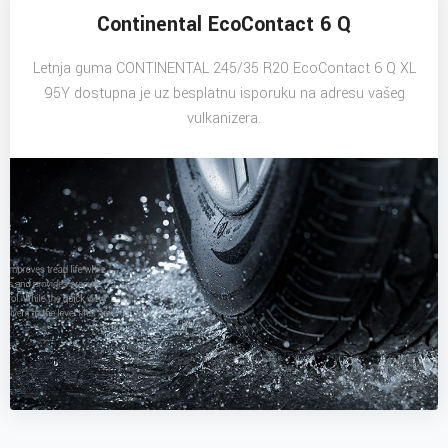
Continental EcoContact 6 Q
Letnja guma CONTINENTAL 245/35 R20 EcoContact 6 Q XL
95Y dostupna je uz besplatnu isporuku na adresu vašeg
vulkanizera.