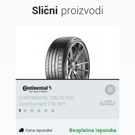
Slični
proizvodi
CONTINENTAL 245/35 R20
SportContact 7 XL 95Y
0
Besplatna isporuka
Cena isporuke: