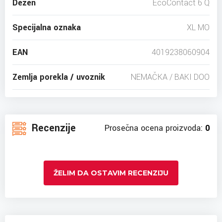
Dezen
EcoContact 6 Q
Specijalna oznaka
XL MO
EAN
4019238060904
Zemlja porekla / uvoznik
NEMAČKA / BAKI DOO
Recenzije
Prosečna ocena proizvoda:
0
ŽELIM DA OSTAVIM RECENZIJU