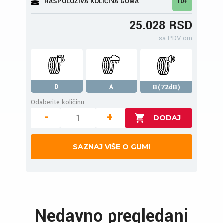
RASPOLOŽIVA KOLIČINA GUMA
10+
25.028 RSD
sa PDV-om
D
A
B(72dB)
Odaberite količinu
-
+
SAZNAJ VIŠE O GUMI
Nedavno pregledani