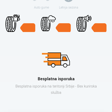
Auto gume
Letnja sezona
Besplatna isporuka
Besplatna isporuka na teritoriji Srbije - Bex kurirska
služba