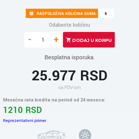
RASPOLOŽIVA KOLIČINA GUMA
6
Odaberite količinu
-
+
Besplatna isporuka.
25.977 RSD
sa PDV-om
Mesečna rata kredita na period od 24 meseca:
1210 RSD
Reprezentativni primer