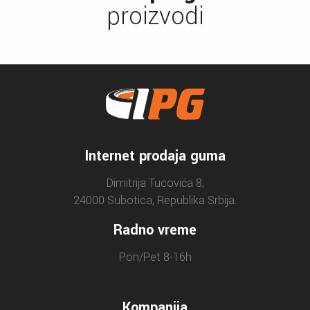
proizvodi
Internet prodaja guma
Dimitrija Tucovića 8,
24000 Subotica, Republika Srbija.
Radno vreme
Pon/Pet 8-16h
Kompanija