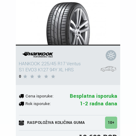
HANKOOK 225/45 R17 Ventus
S1 EVO3 K127 94Y XL HRS
0
Besplatna isporuka
Cena isporuke:
1-2 radna dana
Rok isporuke:
RASPOLOŽIVA KOLIČINA GUMA
10+