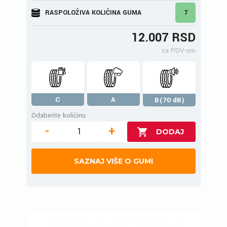
RASPOLOŽIVA KOLIČINA GUMA
7
12.007 RSD
sa PDV-om
C
A
B(70 dB)
Odaberite količinu
-
+
SAZNAJ VIŠE O GUMI