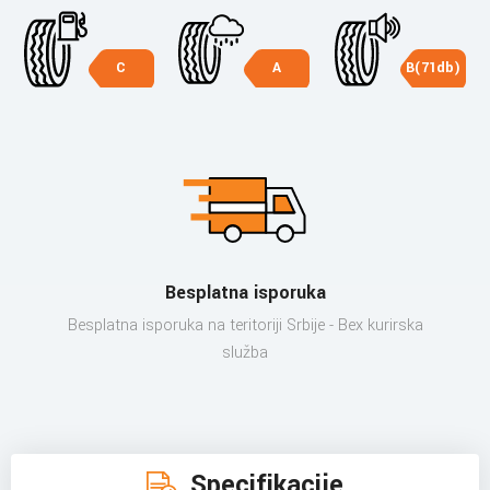
C
A
B(71db)
Besplatna isporuka
Besplatna isporuka na teritoriji Srbije - Bex kurirska
služba
Specifikacije