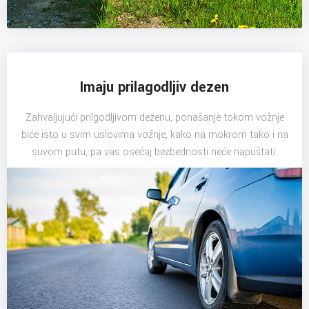
Imaju prilagodljiv dezen
Zahvaljujući prilgodljivom dezenu, ponašanje tokom vožnje
biće isto u svim uslovima vožnje, kako na mokrom tako i na
suvom putu, pa vas osećaj bezbednosti neće napuštati.