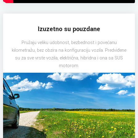
Izuzetno su pouzdane
Pružaju veliku udobnost, bezbednost i povećanu
kilometražu, bez obzira na konfiguraciju vozila. Predviđene
su za sve vrste vozila, električna, hibridna i ona sa SUS
motorom.