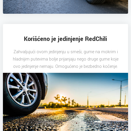
Korišćeno je jedinjenje RedChili
Zahvaljujući ovom jedinjenju u smeši, gume na mokrim i
hladnijim putevima bolje prijanjaju nego druge gume koje
ovo jedinjenje nemaju. Omogućeno je bezbedno kočenje.