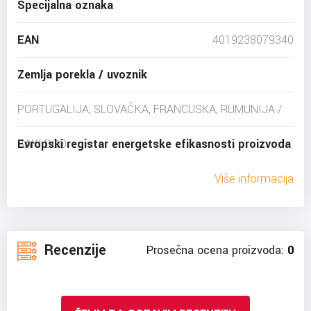
Specijalna oznaka
EAN
4019238079340
Zemlja porekla / uvoznik
PORTUGALIJA, SLOVAČKA, FRANCUSKA, RUMUNIJA /
BAKI DOO
Evropski registar energetske efikasnosti proizvoda
Više informacija
Recenzije
Prosečna ocena proizvoda:
0