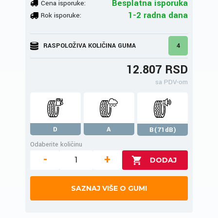
Besplatna isporuka
Cena isporuke:
1-2 radna dana
Rok isporuke:
RASPOLOŽIVA KOLIČINA GUMA
4
12.807 RSD
sa PDV-om
D
A
B(71dB)
Odaberite količinu
-
+
SAZNAJ VIŠE O GUMI