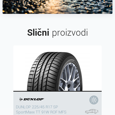
Slični
proizvodi
DUNLOP 225/45 R17 SP
SportMaxx TT 91W ROF MFS