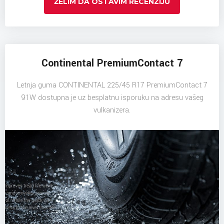
ŽELIM DA OSTAVIM RECENZIJU
Continental PremiumContact 7
Letnja guma CONTINENTAL 225/45 R17 PremiumContact 7
91W dostupna je uz besplatnu isporuku na adresu vašeg
vulkanizera.