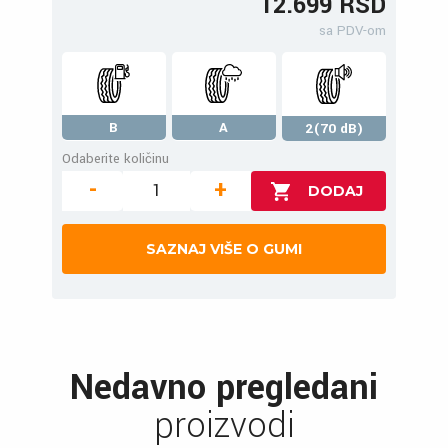
12.699 RSD
sa PDV-om
B
A
2(70 dB)
Odaberite količinu
-
+
SAZNAJ VIŠE O GUMI
Nedavno pregledani
proizvodi