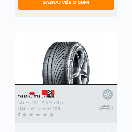
SAZNAJ VIŠE O GUMI
UNIROYAL 225/45 R17
RainSport 3 91W SSR
0