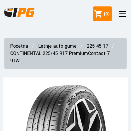
(
0
)
Početna
Letnje auto gume
225 45 17
CONTINENTAL 225/45 R17 PremiumContact 7
91W