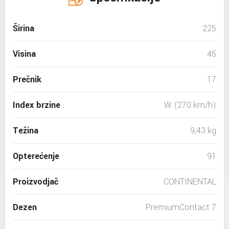
Širina
225
Visina
45
Prečnik
17
Index brzine
W (270 km/h)
Težina
9,43 kg
Opterećenje
91
Proizvodjač
CONTINENTAL
Dezen
PremiumContact 7