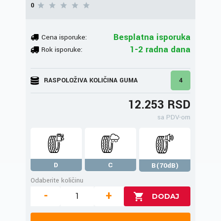
0
Besplatna isporuka
Cena isporuke:
1-2 radna dana
Rok isporuke:
RASPOLOŽIVA KOLIČINA GUMA
4
12.253 RSD
sa PDV-om
D
C
B(70dB)
Odaberite količinu
-
+