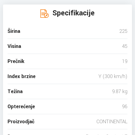
Specifikacije
Širina
225
Visina
45
Prečnik
19
Index brzine
Y (300 km/h)
Težina
9.87 kg
Opterećenje
96
Proizvodjač
CONTINENTAL