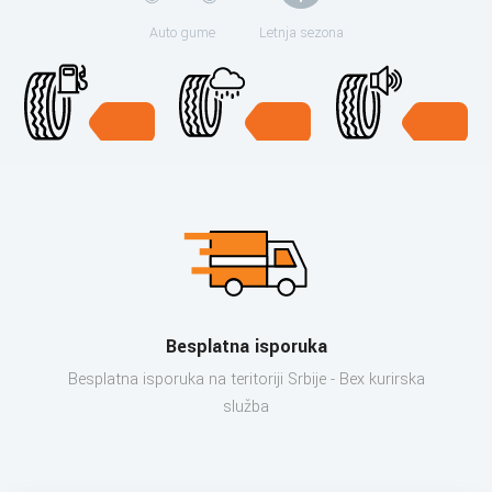
Auto gume
Letnja sezona
Besplatna isporuka
Besplatna isporuka na teritoriji Srbije - Bex kurirska
služba