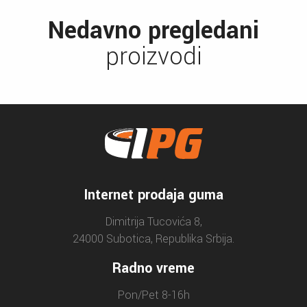
Nedavno pregledani
proizvodi
Internet prodaja guma
Dimitrija Tucovića 8,
24000 Subotica, Republika Srbija.
Radno vreme
Pon/Pet 8-16h