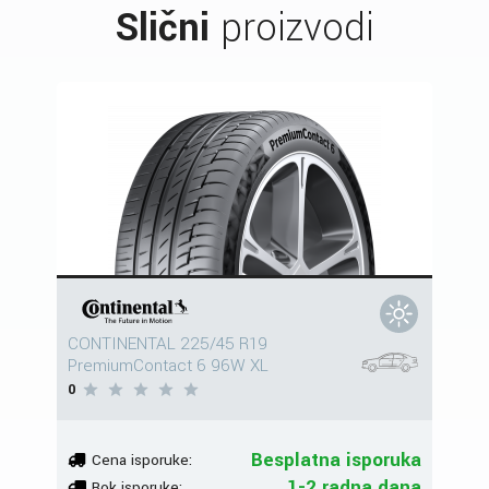
Slični
proizvodi
CONTINENTAL 225/45 R19
PremiumContact 6 96W XL
0
Besplatna isporuka
Cena isporuke:
1-2 radna dana
Rok isporuke: