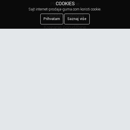
COOKIES
Plaćanje cene
Sajt internet-prodaja-guma.com koristi cookie.
Zaštita privatnosti
Prihvatam
Saznaj više
Kreiranje porudžbine
Reklamacija
Najčešća pitanja
Obaveštenje o privatnosti
Newsletter
Prijavite se na našu mejling listu.