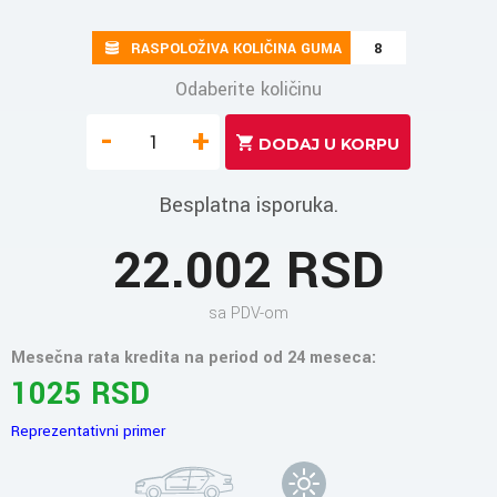
RASPOLOŽIVA KOLIČINA GUMA
8
Odaberite količinu
-
+
Besplatna isporuka.
22.002 RSD
sa PDV-om
Mesečna rata kredita na period od 24 meseca:
1025 RSD
Reprezentativni primer