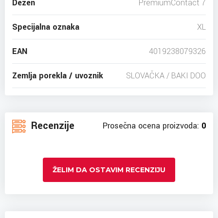
Dezen
PremiumContact 7
Specijalna oznaka
XL
EAN
4019238079326
Zemlja porekla / uvoznik
SLOVAČKA / BAKI DOO
Recenzije
Prosečna ocena proizvoda:
0
ŽELIM DA OSTAVIM RECENZIJU