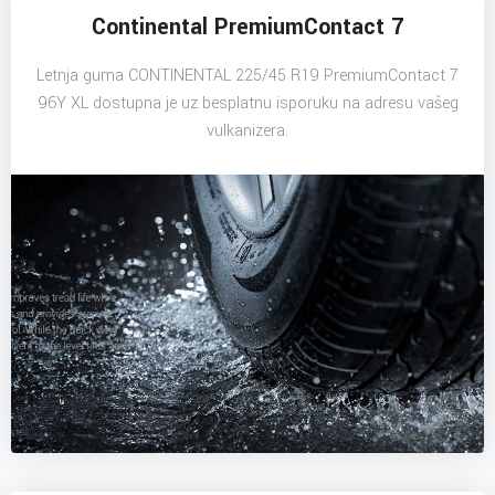
Continental PremiumContact 7
Letnja guma CONTINENTAL 225/45 R19 PremiumContact 7
96Y XL dostupna je uz besplatnu isporuku na adresu vašeg
vulkanizera.