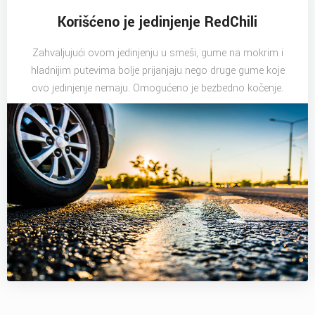
Korišćeno je jedinjenje RedChili
Zahvaljujući ovom jedinjenju u smeši, gume na mokrim i
hladnijim putevima bolje prijanjaju nego druge gume koje
ovo jedinjenje nemaju. Omogućeno je bezbedno kočenje.