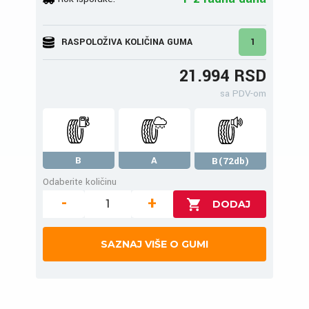
RASPOLOŽIVA KOLIČINA GUMA
1
21.994 RSD
sa PDV-om
B
A
B(72db)
Odaberite količinu
-
+
SAZNAJ VIŠE O GUMI