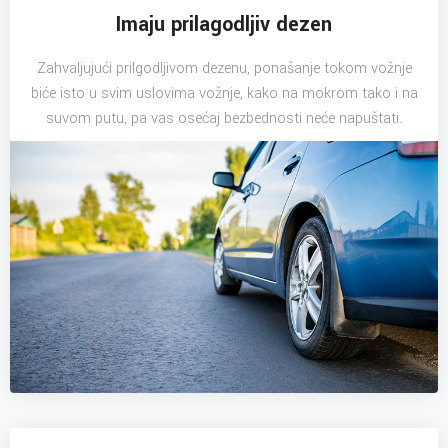
Imaju prilagodljiv dezen
Zahvaljujući prilgodljivom dezenu, ponašanje tokom vožnje
biće isto u svim uslovima vožnje, kako na mokrom tako i na
suvom putu, pa vas osećaj bezbednosti neće napuštati.