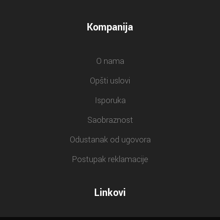
Kompanija
O nama
Opšti uslovi
Isporuka
Saobraznost
Odustanak od ugovora
Postupak reklamacije
Linkovi